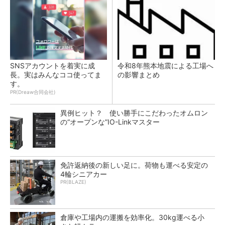
SNSアカウントを着実に成
令和8年熊本地震による工場へ
長。実はみんなココ使ってま
の影響まとめ
す。
PR(Dreaw合同会社)
異例ヒット？ 使い勝手にこだわったオムロン
の“オープンな”IO-Linkマスター
免許返納後の新しい足に。荷物も運べる安定の
4輪シニアカー
PR(BLAZE)
倉庫や工場内の運搬を効率化。30kg運べる小