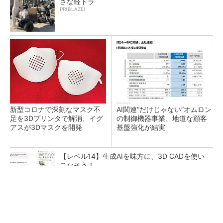
さな軽トラ
PR(BLAZE)
新型コロナで深刻なマスク不
AI関連“だけじゃない”オムロン
足を3Dプリンタで解消、イグ
の制御機器事業、地道な顧客
アスが3Dマスクを開発
基盤強化が結実
【レベル14】生成AIを味方に、3D CADを使い
こなそう！
部屋を一瞬で没入空間にするガジェット
PR(デノン)