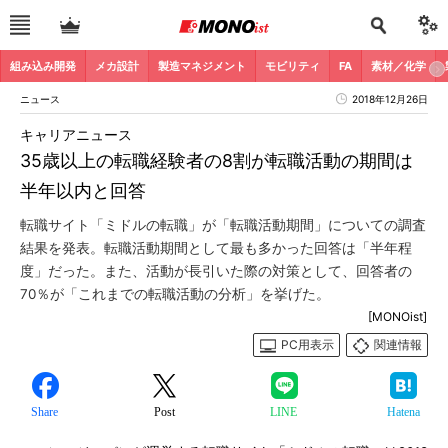
組み込み開発
メカ設計
製造マネジメント
モビリティ
FA
素材／化学
ニュース
2018年12月26日
キャリアニュース
35歳以上の転職経験者の8割が転職活動の期間は
半年以内と回答
転職サイト「ミドルの転職」が「転職活動期間」についての調査
結果を発表。転職活動期間として最も多かった回答は「半年程
度」だった。また、活動が長引いた際の対策として、回答者の
70％が「これまでの転職活動の分析」を挙げた。
[MONOist]
PC用表示
関連情報
Share
Post
LINE
Hatena