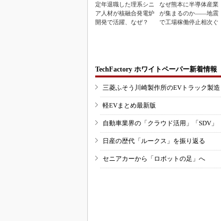
定年退職した理系シニ
なぜ熊本に半導体産業
ア人材が核融合発電炉
が集まるのか――地震
開発で活躍、なぜ？
で工場稼働停止相次ぐ
TechFactory ホワイトペーパー新着情報
三菱ふそう川崎製作所のEVトラック製
軽EVまとめ最新版
自動車業界の「クラウド活用」「SDV」
日産の歴代「ルークス」を振り返る
セニアカーから「ロボットの足」へ