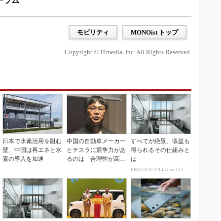
ーラム
モビリティ
MONOist トップ
Copyright © ITmedia, Inc. All Rights Reserved.
日本で水素活用を阻む
中国の自動車メーカー
すべてが絶景、収益も
壁、中国は再エネと水
とテスラに競争力があ
得られるその仕組みと
素の導入を加速
るのは「合理性が高
は
い」から
PR(COCO VILLA on GOETHE)