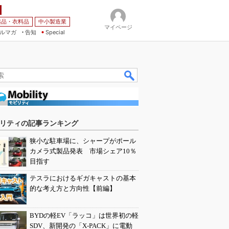
薬品・衣料品
中小製造業
マイページ
ルマガ
告知
Special
リティの記事ランキング
狭小な駐車場に、シャープがポール
カメラ式製品発表 市場シェア10％
目指す
テスラにおけるギガキャストの基本
的な考え方と方向性【前編】
BYDの軽EV「ラッコ」は世界初の軽
SDV、新開発の「X-PACK」に電動