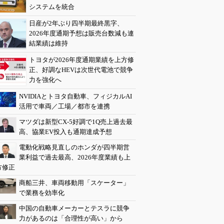
システムを統合
日産が2年ぶり四半期最終黒字、
2026年度通期予想は販売台数減も連
結業績は維持
トヨタが2026年度通期業績を上方修
正、好調なHEVは次世代電池で競争
力を強化へ
NVIDIAとトヨタ自動車、フィジカルAI
活用で車両／工場／都市を連携
マツダは新型CX-5好調で1Q売上過去最
高、協業EV投入も通期達成予想
電動化戦略見直しのホンダが四半期営
業利益で過去最高、2026年度業績も上
方修正
商船三井、車両移動用「スケーター」
で業務を効率化
中国の自動車メーカーとテスラに競争
力があるのは「合理性が高い」から