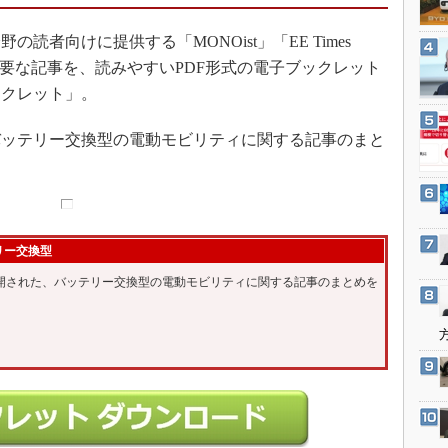
3Dプリンタ
産業オープンネット展
デジタルツインとCAE
者向けに提供する「MONOist」「EE Times
載した主要な記事を、読みやすいPDF形式の電子ブックレット
S＆OP
ックレット」。
インダストリー4.0
イノベーション
、バッテリー交換型の電動モビリティに関する記事のまと
製造業ビッグデータ
メイドインジャパン
植物工場
リー交換型
知財マネジメント
で公開された、バッテリー交換型の電動モビリティに関する記事のまとめを
海外生産
グローバル設計・開発
制御セキュリティ
新型コロナへの対応