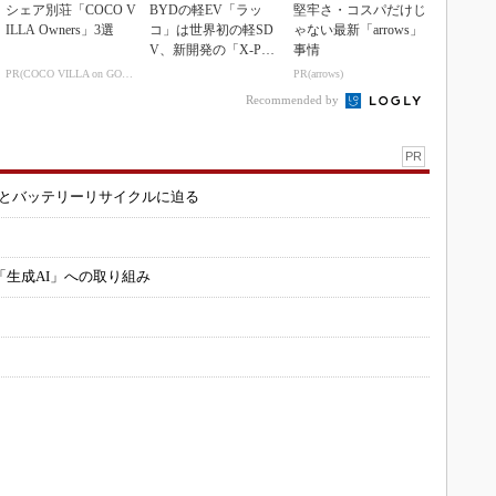
シェア別荘「COCO V
BYDの軽EV「ラッ
堅牢さ・コスパだけじ
ILLA Owners」3選
コ」は世界初の軽SD
ゃない最新「arrows」
V、新開発の「X-PAC
事情
K」に電動システ...
PR(COCO VILLA on GOETHE)
PR(arrows)
Recommended by
PR
造とバッテリーリサイクルに迫る
「生成AI」への取り組み