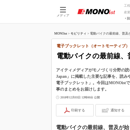
工
産
メディア
脱
つながる技術
AI×技術
MONOist
>
モビリティ
>
電動バイクの最前線、普及が
つながる工場
AI×設備
つながるサービ
Physical
電子ブックレット（オートモーティブ）
電動バイクの最前線、
アイティメディアがモノづくり分野の読者向けに
Japan」に掲載した主要な記事を、読
電子ブックレット」。今回はMONOis
事のまとめをお届けします。
2018年12月03日 12時00分 公開
印刷する
通知する
電動バイクの最前線、普及が始