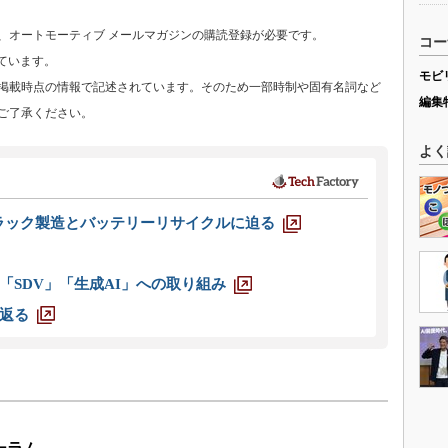
、オートモーティブ メールマガジンの購読登録が必要です。
コー
ています。
モビ
掲載時点の情報で記述されています。そのため一部時制や固有名詞など
編集
ご了承ください。
よく
ラック製造とバッテリーリサイクルに迫る
「SDV」「生成AI」への取り組み
返る