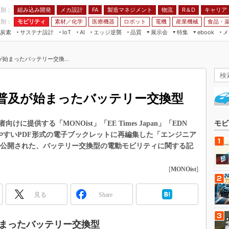
程別：
組み込み開発
メカ設計
製造マネジメント
物流
R＆D
キャリア
FA
業別：
モビリティ
素材／化学
医療機器
ロボット
電機
産業機械
食品・
炭素
サステナ設計
エッジ逆襲
品質
展示会
特集
メ
IoT
AI
ebook
伝承
組み込み開発
CEATEC
読者調査まとめ
編集後記
始まったバッテリー交換...
JIMTOF
保全
メカ設計
つながるクルマ
組込み/エッジ コンピューティング
ス
 AI
製造マネジメント
5G
展＆IoT/5Gソリューション展
VR／AR
FA
普及が始まったバッテリー交換型
IIFES
モビリティ
フィールドサービス
国際ロボット展
素材／化学
FPGA
提供する「MONOist」「EE Times Japan」「EDN
モビ
ジャパンモビリティショー
みやすいPDF形式の電子ブックレットに再編集した「エンジニア
組み込み画像技術
TECHNO-FRONTIER
tで公開された、バッテリー交換型の電動モビリティに関する記
組み込みモデリング
人テク展
[
MONOist
]
Windows Embedded
スマート工場EXPO
車載ソフト開発
EdgeTech+
見る
Share
ISO26262
日本ものづくりワールド
無償設計ツール
まったバッテリー交換型
AUTOMOTIVE WORLD