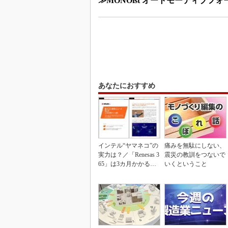
≫MONOist オートモーティブフォ
あなたにおすすめ
インテル“ヤマネコ”の
痛みを無駄にしない、
実力は？／「Renesas 3
震災の教訓をつないで
65」は3カ月かかる作
いくということ
業が1...