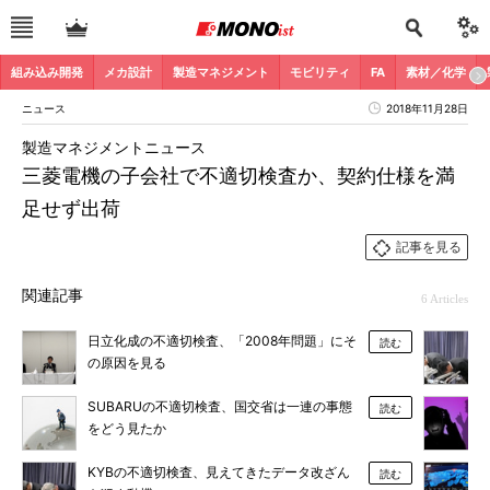
組み込み開発
メカ設計
製造マネジメント
モビリティ
FA
素材／化学
ニュース
2018年11月28日
製造マネジメントニュース
三菱電機の子会社で不適切検査か、契約仕様を満
足せず出荷
記事を見る
関連記事
6 Articles
日立化成の不適切検査、「2008年問題」にそ
読む
の原因を見る
SUBARUの不適切検査、国交省は一連の事態
読む
をどう見たか
KYBの不適切検査、見えてきたデータ改ざん
読む