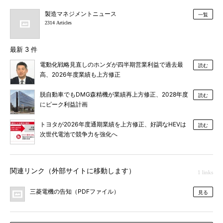
製造マネジメントニュース
一覧
2314 Articles
最新 3 件
電動化戦略見直しのホンダが四半期営業利益で過去最
読む
高、2026年度業績も上方修正
脱自動車でもDMG森精機が業績再上方修正、2028年度
読む
にピーク利益計画
トヨタが2026年度通期業績を上方修正、好調なHEVは
読む
次世代電池で競争力を強化へ
関連リンク（外部サイトに移動します）
1 links
三菱電機の告知（PDFファイル）
見る