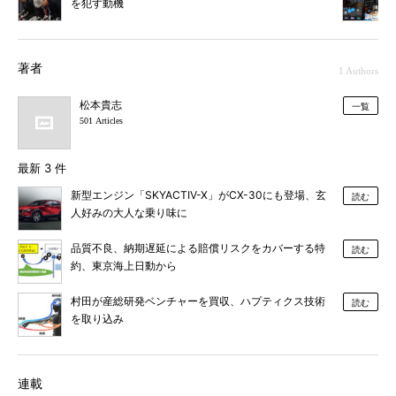
を犯す動機
著者
1 Authors
松本貴志
一覧
501 Articles
最新 3 件
新型エンジン「SKYACTIV-X」がCX-30にも登場、玄
読む
人好みの大人な乗り味に
品質不良、納期遅延による賠償リスクをカバーする特
読む
約、東京海上日動から
村田が産総研発ベンチャーを買収、ハプティクス技術
読む
を取り込み
連載