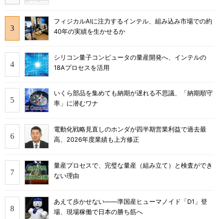
フィジカルAIに注力するインテル、組み込み市場での約
40年の実績を生かせるか
シリコン量子コンピュータの量産開発へ、インテルの
18Aプロセスを活用
いくら部品を集めても納期が遅れる不思議、「納期順守
率」に潜むワナ
電動化戦略見直しのホンダが四半期営業利益で過去最
高、2026年度業績も上方修正
量産プロセスで、完璧な量産（組み立て）と検査ができ
ない理由
あえて歩かせない――準国産ヒューマノイド「D1」登
場、現場稼働で日本の勝ち筋へ