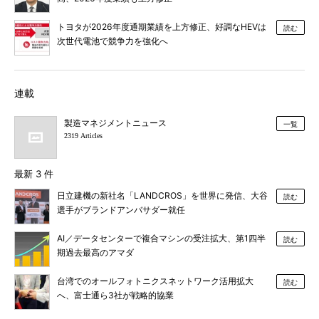
トヨタが2026年度通期業績を上方修正、好調なHEVは
読む
次世代電池で競争力を強化へ
連載
製造マネジメントニュース
一覧
2319 Articles
最新 3 件
日立建機の新社名「LANDCROS」を世界に発信、大谷
読む
選手がブランドアンバサダー就任
AI／データセンターで複合マシンの受注拡大、第1四半
読む
期過去最高のアマダ
台湾でのオールフォトニクスネットワーク活用拡大
読む
へ、富士通ら3社が戦略的協業