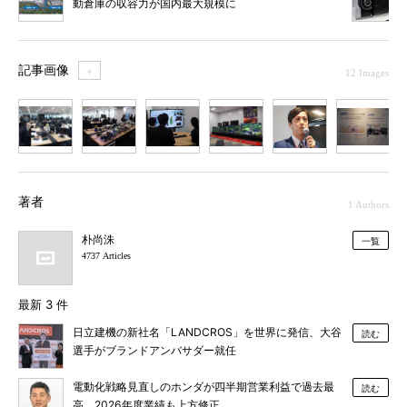
動倉庫の収容力が国内最大規模に
記事画像
＋
12 Images
1
2
3
4
5
6
7
著者
1 Authors
朴尚洙
一覧
4737 Articles
最新 3 件
日立建機の新社名「LANDCROS」を世界に発信、大谷
読む
選手がブランドアンバサダー就任
電動化戦略見直しのホンダが四半期営業利益で過去最
読む
高、2026年度業績も上方修正