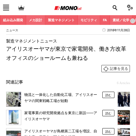
組み込み開発
メカ設計
製造マネジメント
モビリティ
FA
素材／化学
ニュース
2018年11月28日
製造マネジメントニュース
アイリスオーヤマが東京で家電開発、働き方改革
オフィスのショールームも兼ねる
記事を見る
関連記事
6 Articles
物流と一体化した自動化工場、アイリスオー
読む
ヤマの関東戦略工場が始動
家電事業の研究開発拠点を東京に新設――ア
読む
イリスオーヤマ
アイリスオーヤマが鳥栖第二工場を増設、自
読む