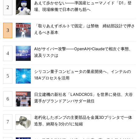
あえて歩かせない――準国産ヒューマノイド「D1」登
場、現場稼働で日本の勝ち筋へ
「取りあえずボルトで固定」は禁物 締結部設計で押さ
えるべき基本
AIがサイバー攻撃――OpenAIやClaudeで相次ぐ事態、
波及リスクは
シリコン量子コンピュータの量産開発へ、インテルの
18Aプロセスを活用
日立建機の新社名「LANDCROS」を世界に発信、大谷
選手がブランドアンバサダー就任
老朽化したポンプの主要部品を金属3Dプリンタで一体
造形、納期を3分の1に短縮