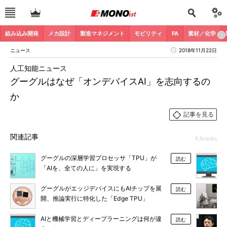
組み込み開発
メカ設計
製造マネジメント
モビリティ
FA
素材／化学
ニュース
2018年11月22日
人工知能ニュース
グーグルはなぜ「オンデバイスAI」を志向するの
か
記事を見る
関連記事
6 Articles
グーグルの深層学習プロセッサ「TPU」が
読む
「AIを、全ての人に」を実現する
グーグルがエッジデバイスにもAIチップを展
読む
開、推論実行に特化した「Edge TPU」
AIと機械学習とディープラーニングは何が違
読む