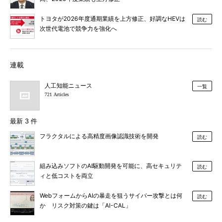
トヨタが2026年度通期業績を上方修正、好調なHEVは
読む
次世代電池で競争力を強化へ
連載
人工知能ニュース
一覧
721 Articles
最新 3 件
フラクタルによる高精度画像認識技術を開発
読む
組み込みソフトのAI駆動開発を可能に、高セキュリテ
読む
ィと低コストを両立
WebフォームからAIの暴走を狙うサイバー攻撃とは何
読む
か リスク対策の鍵は「AI-CAL」