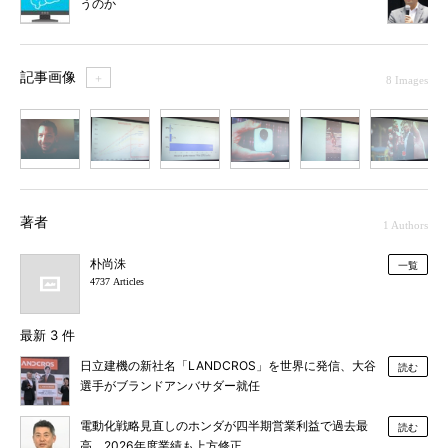
うのか
記事画像
＋
8 Images
1
2
3
4
5
6
7
著者
1 Authors
朴尚洙
一覧
4737 Articles
最新 3 件
日立建機の新社名「LANDCROS」を世界に発信、大谷
読む
選手がブランドアンバサダー就任
電動化戦略見直しのホンダが四半期営業利益で過去最
読む
高、2026年度業績も上方修正