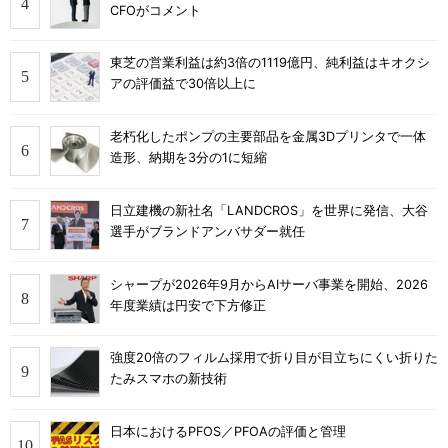
CFOがコメント
東芝の営業利益は約3倍の1119億円、純利益はキオクシ
アの評価益で30倍以上に
老朽化したポンプの主要部品を金属3Dプリンタで一体
造形、納期を3分の1に短縮
日立建機の新社名「LANDCROS」を世界に発信、大谷
選手がブランドアンバサダー就任
シャープが2026年9月からAIサーバ事業を開始、2026
年度業績は円安で下方修正
強度20倍のフィルム採用で折り目が目立ちにくい折りた
たみスマホの新技術
日本におけるPFOS／PFOAの評価と管理