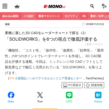
組み込み開発
メカ設計
製造マネジメント
モビリティ
FA
素材／化学
連載
2018年11月13日
業務に適した3D CADをレーダーチャートで探る（2）
「SOLIDWORKS」を6つの視点で徹底評価する
（2/2 ページ）
「機能性」「コスト性」「操作性」「連携性」「効率性」「運用
性」の6つのポイントでレーダーチャートを作成し、3D CAD製
品を評価する連載。今回は、ミッドレンジ3D CADソフトとして
製造業などで幅広く活用されている「SOLIDWORKS」を取り上
げます。
[
小原照記／いわてデジタルエンジニア育成センター
，TechFactory]
PC用表示
関連情報
Share
Post
LINE
Hatena