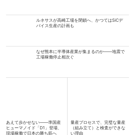
ルネサスが高崎工場を閉鎖へ、かつてはSiCデ
バイス生産の計画も
なぜ熊本に半導体産業が集まるのか――地震で
工場稼働停止相次ぐ
あえて歩かせない――準国産
量産プロセスで、完璧な量産
ヒューマノイド「D1」登場、
（組み立て）と検査ができな
現場稼働で日本の勝ち筋へ
い理由