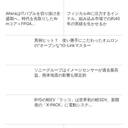
AlteraはITバブルを切り抜け全
フィジカルAIに注力するイン
盛期へ、時代を先取りしたAr
テル、組み込み市場での約40
mコア＋FPGA...
年の実績を生かせるか
異例ヒット？ 使い勝手にこだわったオムロン
の“オープンな”IO-Linkマスター
ソニーグループはイメージセンサーが過去最高
益、熊本地震の影響も限定的
BYDの軽EV「ラッコ」は世界初の軽SDV、新開
発の「X-PACK」に電動システ...