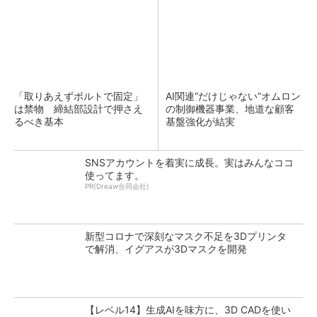
「取りあえずボルトで固定」
AI関連“だけじゃない”オムロン
は禁物 締結部設計で押さえ
の制御機器事業、地道な顧客
るべき基本
基盤強化が結実
SNSアカウントを着実に成長。実はみんなココ
使ってます。
PR(Dreaw合同会社)
新型コロナで深刻なマスク不足を3Dプリンタ
で解消、イグアスが3Dマスクを開発
【レベル14】生成AIを味方に、3D CADを使い