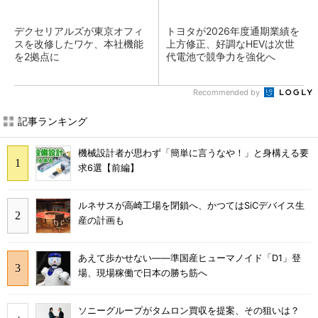
デクセリアルズが東京オフィ
トヨタが2026年度通期業績を
スを改修したワケ、本社機能
上方修正、好調なHEVは次世
を2拠点に
代電池で競争力を強化へ
Recommended by
記事ランキング
機械設計者が思わず「簡単に言うなや！」と身構える要
求6選【前編】
ルネサスが高崎工場を閉鎖へ、かつてはSiCデバイス生
産の計画も
あえて歩かせない――準国産ヒューマノイド「D1」登
場、現場稼働で日本の勝ち筋へ
ソニーグループがタムロン買収を提案、その狙いは？