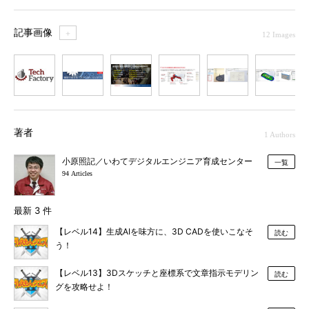
記事画像
＋
12 Images
1
2
3
4
5
6
7
著者
1 Authors
小原照記／いわてデジタルエンジニア育成センター
一覧
94 Articles
最新 3 件
【レベル14】生成AIを味方に、3D CADを使いこなそ
読む
う！
【レベル13】3Dスケッチと座標系で文章指示モデリン
読む
グを攻略せよ！