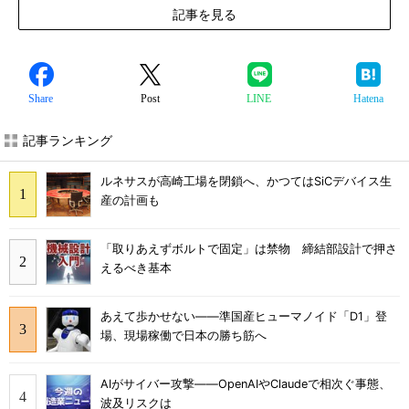
記事を見る
Share
Post
LINE
Hatena
記事ランキング
ルネサスが高崎工場を閉鎖へ、かつてはSiCデバイス生
産の計画も
「取りあえずボルトで固定」は禁物 締結部設計で押さ
えるべき基本
あえて歩かせない――準国産ヒューマノイド「D1」登
場、現場稼働で日本の勝ち筋へ
AIがサイバー攻撃――OpenAIやClaudeで相次ぐ事態、
波及リスクは