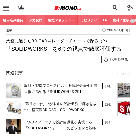
組み込み開発
メカ設計
製造マネジメント
モビリティ
FA
素材／化学
連載
2018年11月13日
業務に適した3D CADをレーダーチャートで探る（2）
「SOLIDWORKS」を6つの視点で徹底評価する
記事を見る
関連記事
5 Articles
設計・製造プロセスにおける情報伝達性を最
読む
大限に高める「SOLIDWORKS 2019」
“派手さ”はないが本来の設計業務で輝きを放
読む
つ、堅実派3D CAD「SOLIDWORKS」
3つのアプローチで設計自動化を実現する
読む
「SOLIDWORKS」――そのビジョンと戦略