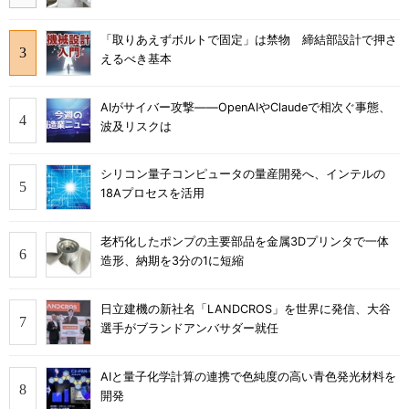
「取りあえずボルトで固定」は禁物 締結部設計で押さ
えるべき基本
AIがサイバー攻撃――OpenAIやClaudeで相次ぐ事態、
波及リスクは
シリコン量子コンピュータの量産開発へ、インテルの
18Aプロセスを活用
老朽化したポンプの主要部品を金属3Dプリンタで一体
造形、納期を3分の1に短縮
日立建機の新社名「LANDCROS」を世界に発信、大谷
選手がブランドアンバサダー就任
AIと量子化学計算の連携で色純度の高い青色発光材料を
開発