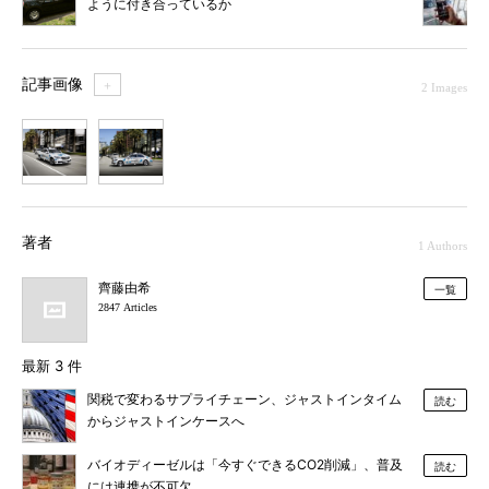
ように付き合っているか
記事画像
＋
2 Images
1
2
著者
1 Authors
齊藤由希
一覧
2847 Articles
最新 3 件
関税で変わるサプライチェーン、ジャストインタイム
読む
からジャストインケースへ
バイオディーゼルは「今すぐできるCO2削減」、普及
読む
には連携が不可欠