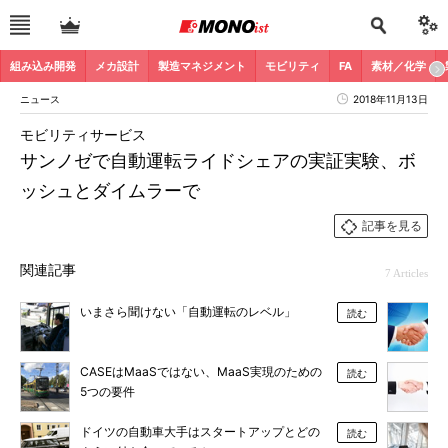
組み込み開発
メカ設計
製造マネジメント
モビリティ
FA
素材／化学
ニュース
2018年11月13日
モビリティサービス
サンノゼで自動運転ライドシェアの実証実験、ボ
ッシュとダイムラーで
記事を見る
関連記事
7 Articles
いまさら聞けない「自動運転のレベル」
読む
CASEはMaaSではない、MaaS実現のための
読む
5つの要件
ドイツの自動車大手はスタートアップとどの
読む