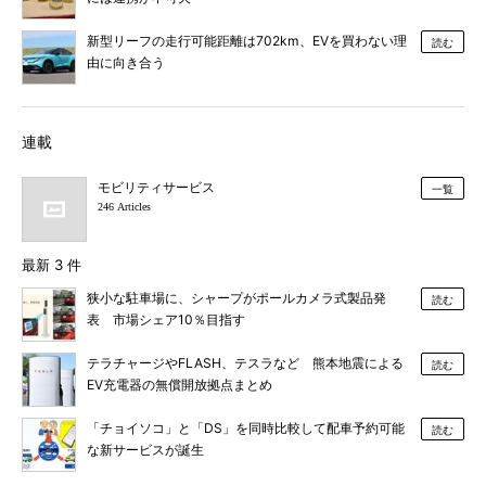
新型リーフの走行可能距離は702km、EVを買わない理
読む
由に向き合う
連載
モビリティサービス
一覧
246 Articles
最新 3 件
狭小な駐車場に、シャープがポールカメラ式製品発
読む
表 市場シェア10％目指す
テラチャージやFLASH、テスラなど 熊本地震による
読む
EV充電器の無償開放拠点まとめ
「チョイソコ」と「DS」を同時比較して配車予約可能
読む
な新サービスが誕生