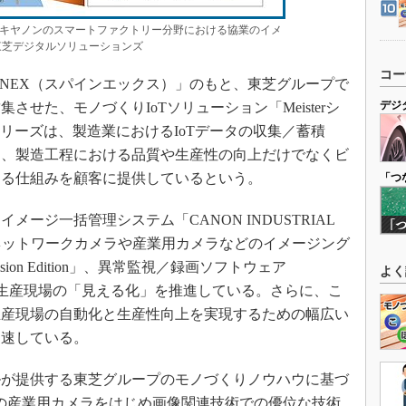
キヤノンのスマートファクトリー分野における協業のイメ
東芝デジタルソリューションズ
コー
INEX（スパインエックス）」のもと、東芝グループで
デジ
せた、モノづくりIoTソリューション「Meisterシ
rシリーズは、製造業におけるIoTデータの収集／蓄積
し、製造工程における品質や生産性の向上だけでなくビ
する仕組みを顧客に提供しているという。
「つ
ージ一括管理システム「CANON INDUSTRIAL
もと、ネットワークカメラや産業用カメラなどのイメージング
on Edition」、異常監視／録画ソフトウェア
よく
を活用した、生産現場の「見える化」を推進している。さらに、こ
生産現場の自動化と生産性向上を実現するための幅広い
加速している。
が提供する東芝グループのモノづくりノウハウに基づ
ンの産業用カメラをはじめ画像関連技術での優位な技術