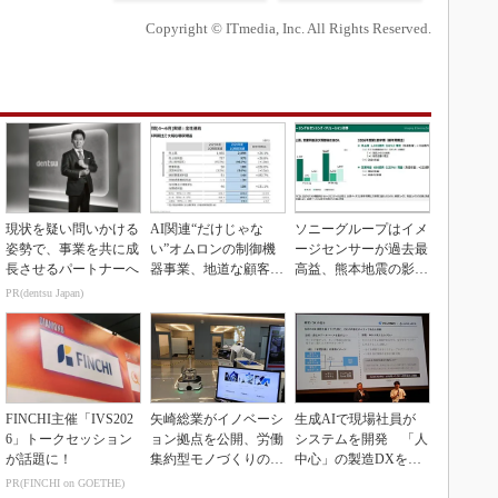
Copyright © ITmedia, Inc. All Rights Reserved.
現状を疑い問いかける
AI関連“だけじゃな
ソニーグループはイメ
姿勢で、事業を共に成
い”オムロンの制御機
ージセンサーが過去最
長させるパートナーへ
器事業、地道な顧客基
高益、熊本地震の影響
盤強化が結実
も限定的
PR(dentsu Japan)
FINCHI主催「IVS202
矢崎総業がイノベーシ
生成AIで現場社員が
6」トークセッション
ョン拠点を公開、労働
システムを開発 「人
が話題に！
集約型モノづくりのス
中心」の製造DXを自
マート化に向け
走させた3社の方法
PR(FINCHI on GOETHE)