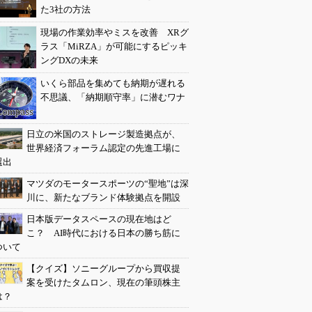
た3社の方法
現場の作業効率やミスを改善 XRグ
ラス「MiRZA」が可能にするピッキ
ングDXの未来
いくら部品を集めても納期が遅れる
不思議、「納期順守率」に潜むワナ
日立の米国のストレージ製造拠点が、
世界経済フォーラム認定の先進工場に
選出
マツダのモータースポーツの“聖地”は深
川に、新たなブランド体験拠点を開設
日本版データスペースの現在地はど
こ？ AI時代における日本の勝ち筋に
ついて
【クイズ】ソニーグループから買収提
案を受けたタムロン、現在の筆頭株主
は？