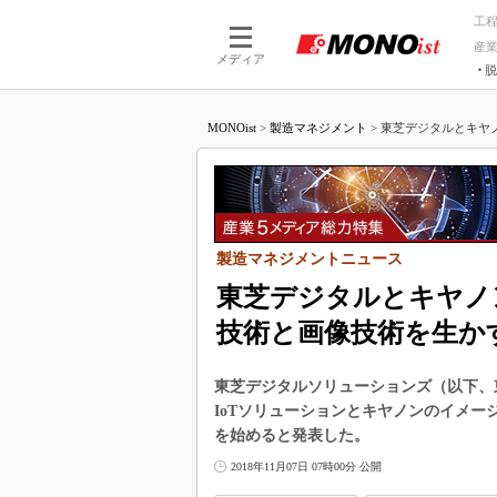
工
産
メディア
脱
つながる技術
AI×技術
MONOist
>
製造マネジメント
>
東芝デジタルとキヤノ
つながる工場
AI×設備
つながるサービ
Physical
製造マネジメントニュース
東芝デジタルとキヤノ
技術と画像技術を生か
東芝デジタルソリューションズ（以下、東
IoTソリューションとキヤノンのイメ
を始めると発表した。
2018年11月07日 07時00分 公開