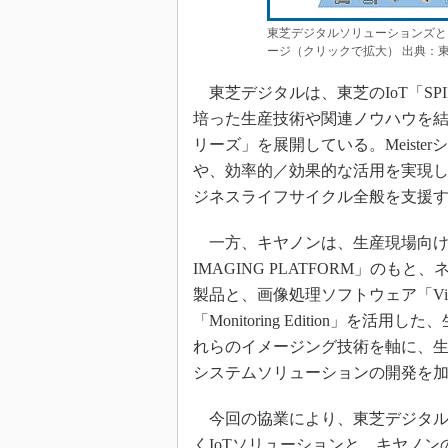
東芝デジタルソリューションズと
ージ（クリックで拡大） 出典：
東芝デジタルは、東芝のIoT「SP
培った生産技術や関連ノウハウを結集さ
リーズ」を展開している。Meiste
や、効率的／効果的な活用を実現
ジネスライフサイクル全般を支援
一方、キヤノンは、生産現場向けイメ
IMAGING PLATFORM」の
製品と、画像処理ソフトウェア「Visi
「Monitoring Edition」
れらのイメージング技術を軸に、
システムソリューションの開発を
今回の協業により、東芝デジタル
くIoTソリューションと、キヤノ