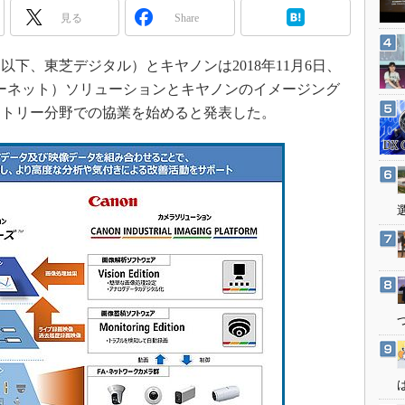
3Dプリンタ
見る
産業オープンネット展
Share
デジタルツインとCAE
S＆OP
下、東芝デジタル）とキヤノンは2018年11月6日、
ターネット）ソリューションとキヤノンのイメージング
インダストリー4.0
クトリー分野での協業を始めると発表した。
イノベーション
製造業ビッグデータ
メイドインジャパン
植物工場
知財マネジメント
海外生産
グローバル設計・開発
制御セキュリティ
新型コロナへの対応