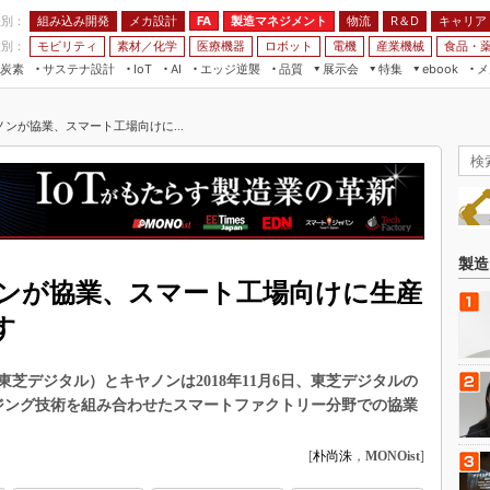
程別：
組み込み開発
メカ設計
製造マネジメント
物流
R＆D
キャリア
FA
業別：
モビリティ
素材／化学
医療機器
ロボット
電機
産業機械
食品・
炭素
サステナ設計
エッジ逆襲
品質
展示会
特集
メ
IoT
AI
ebook
伝承
組み込み開発
CEATEC
読者調査まとめ
編集後記
ンが協業、スマート工場向けに...
JIMTOF
保全
メカ設計
つながるクルマ
組込み/エッジ コンピューティング
ス
 AI
製造マネジメント
5G
展＆IoT/5Gソリューション展
VR／AR
FA
IIFES
モビリティ
フィールドサービス
国際ロボット展
素材／化学
FPGA
製造
ジャパンモビリティショー
ンが協業、スマート工場向けに生産
組み込み画像技術
TECHNO-FRONTIER
す
組み込みモデリング
人テク展
Windows Embedded
スマート工場EXPO
芝デジタル）とキヤノンは2018年11月6日、東芝デジタルの
車載ソフト開発
ージング技術を組み合わせたスマートファクトリー分野での協業
EdgeTech+
ISO26262
日本ものづくりワールド
[
朴尚洙
，
MONOist
]
無償設計ツール
AUTOMOTIVE WORLD