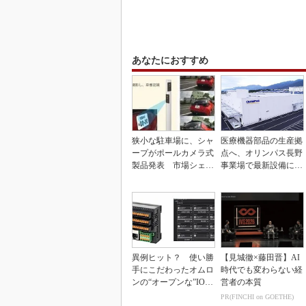
あなたにおすすめ
狭小な駐車場に、シャ
医療機器部品の生産拠
ープがポールカメラ式
点へ、オリンパス長野
製品発表 市場シェア
事業場で最新設備に機
10％目指す
能集約
異例ヒット？ 使い勝
【見城徹×藤田晋】AI
手にこだわったオムロ
時代でも変わらない経
ンの“オープンな”IO-L
営者の本質
inkマスター
PR(FINCHI on GOETHE)