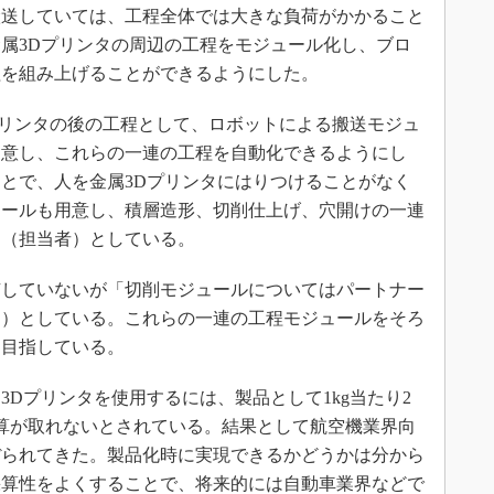
搬送していては、工程全体では大きな負荷がかかること
属3Dプリンタの周辺の工程をモジュール化し、ブロ
程を組み上げることができるようにした。
3Dプリンタの後の工程として、ロボットによる搬送モジュ
用意し、これらの一連の工程を自動化できるようにし
とで、人を金属3Dプリンタにはりつけることがなく
ュールも用意し、積層造形、切削仕上げ、穴開けの一連
」（担当者）としている。
していないが「切削モジュールについてはパートナー
同）としている。これらの一連の工程モジュールをそろ
を目指している。
Dプリンタを使用するには、製品として1kg当たり2
算が取れないとされている。結果として航空機業界向
ぼられてきた。製品化時に実現できるかどうかは分から
採算性をよくすることで、将来的には自動車業界などで