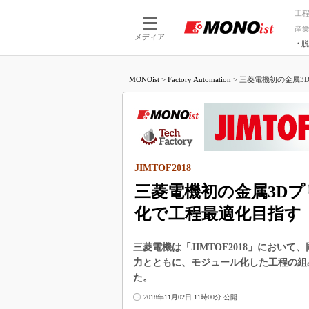
工
産
メディア
脱
つながる技術
AI×技術
MONOist
>
Factory Automation
>
三菱電機初の金属3D
つながる工場
AI×設備
つながるサービ
Physical
JIMTOF2018
三菱電機初の金属3D
化で工程最適化目指す
三菱電機は「JIMTOF2018」におい
力とともに、モジュール化した工程の組
た。
2018年11月02日 11時00分 公開