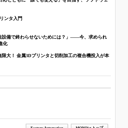
プリンタ入門
造設備で終わらせないためには？」――今、求められ
進化
限大！ 金属3Dプリンタと切削加工の複合機投入が本
Factory Automation
MONOist トップ