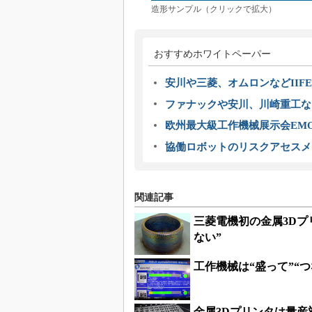
造形サンプル（クリックで拡大）
おすすめホワイトペーパー
安川や三菱、オムロンなどIIFE
ファナックや安川、川崎重工な
欧州最大級工作機械展示会EMO
協働ロボットのリスクアセスメ
関連記事
三菱電機初の金属3Dプ
ない”
工作機械は“盛って”“つ
金属3Dプリンタは量