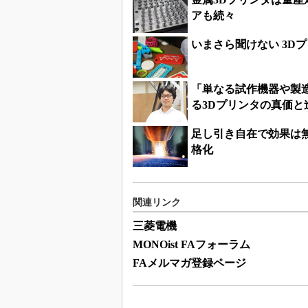
アも続々
いまさら聞けない 3D
「単なる試作機器や製
る3Dプリンタの真価と
足し引き自在で効果は無
格化
関連リンク
三菱電機
MONOist FAフォーラム
FAメルマガ登録ページ