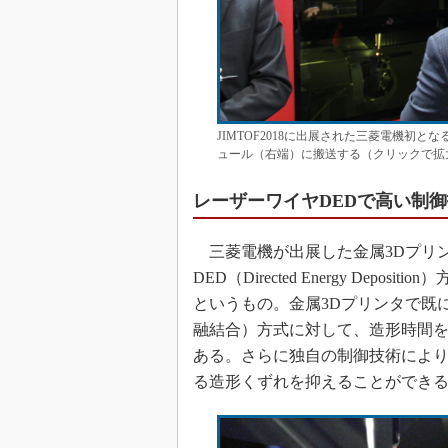
JIMTOF2018に出展された三菱電機初
ュール（右端）に搬送する（クリックで拡
レーザーワイヤDEDで高い制
三菱電機が出展した金属3Dプリ
DED（Directed Energy De
というもの。金属3Dプリンタで既に多く使
融結合）方式に対して、造形時間
ある。さらに独自の制御技術によ
る造形くずれを抑えることができ