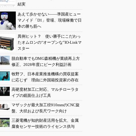
結実
あえて歩かせない――準国産ヒュー
マノイド「D1」登場、現場稼働で日
本の勝ち筋へ
異例ヒット？ 使い勝手にこだわっ
たオムロンの“オープンな”IO-Linkマ
スター
脱自動車でもDMG森精機が業績再上方
修正、2028年度にピーク利益計画
牧野フ、日本産業推進機構の買収提案
に応じず 理由に外国籍投資家の存在
高硬度材加工に対応、マルチローラタ
イプの鏡面仕上げ工具
マザックが最大加工径910mmのCNC旋
盤、大径および長尺ワーク向け
三菱電機が知的財産活用を拡大、金属
腐食センサー技術のライセンス供与