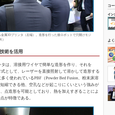
コー
イン
となる金属3Dプリンタ（左端）。造形を行った後ロボットで穴開けモジ
大）
よく
御技術を活用
ンタは、溶接用ワイヤで簡単な造形を作り、それを
position）方式として、レーザーを直接照射して溶かして造形する
われているPBF（Powder Bed Fusion、粉末床溶
を短縮できる他、空孔などが起こりにくいという強みが
り、点造形を可能としており、熱を加えすぎることによ
る点が特徴である。