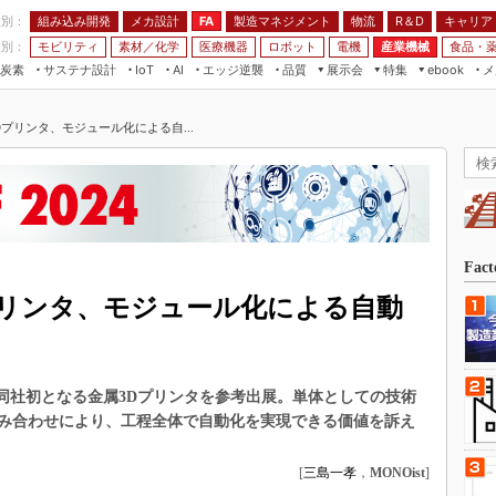
程別：
組み込み開発
メカ設計
製造マネジメント
物流
R＆D
キャリア
FA
業別：
モビリティ
素材／化学
医療機器
ロボット
電機
産業機械
食品・
炭素
サステナ設計
エッジ逆襲
品質
展示会
特集
メ
IoT
AI
ebook
伝承
組み込み開発
CEATEC
読者調査まとめ
編集後記
プリンタ、モジュール化による自...
JIMTOF
保全
メカ設計
つながるクルマ
組込み/エッジ コンピューティング
ス
 AI
製造マネジメント
5G
展＆IoT/5Gソリューション展
VR／AR
FA
IIFES
モビリティ
フィールドサービス
国際ロボット展
素材／化学
FPGA
Fac
ジャパンモビリティショー
組み込み画像技術
プリンタ、モジュール化による自動
TECHNO-FRONTIER
組み込みモデリング
人テク展
Windows Embedded
スマート工場EXPO
て、同社初となる金属3Dプリンタを参考出展。単体としての技術
車載ソフト開発
EdgeTech+
み合わせにより、工程全体で自動化を実現できる価値を訴え
ISO26262
日本ものづくりワールド
無償設計ツール
[
三島一孝
，
MONOist
]
AUTOMOTIVE WORLD