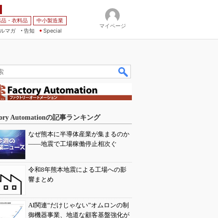
薬品・衣料品
中小製造業
マイページ
ルマガ
告知
Special
tory Automationの記事ランキング
なぜ熊本に半導体産業が集まるのか
――地震で工場稼働停止相次ぐ
令和8年熊本地震による工場への影
響まとめ
AI関連“だけじゃない”オムロンの制
御機器事業、地道な顧客基盤強化が