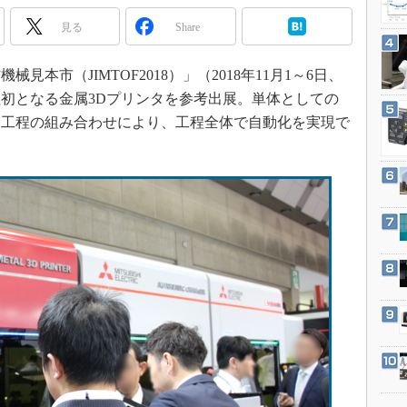
3Dプリンタ
産業オープンネット展
見る
Share
デジタルツインとCAE
S＆OP
本市（JIMTOF2018）」（2018年11月1～6日、
インダストリー4.0
初となる金属3Dプリンタを参考出展。単体としての
イノベーション
た工程の組み合わせにより、工程全体で自動化を実現で
製造業ビッグデータ
メイドインジャパン
植物工場
知財マネジメント
海外生産
グローバル設計・開発
制御セキュリティ
新型コロナへの対応