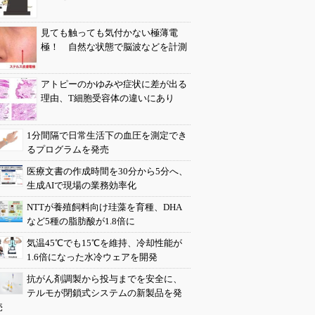
見ても触っても気付かない極薄電
極！ 自然な状態で脳波などを計測
アトピーのかゆみや症状に差が出る
理由、T細胞受容体の違いにあり
1分間隔で日常生活下の血圧を測定でき
るプログラムを発売
医療文書の作成時間を30分から5分へ、
生成AIで現場の業務効率化
NTTが養殖飼料向け珪藻を育種、DHA
など5種の脂肪酸が1.8倍に
気温45℃でも15℃を維持、冷却性能が
1.6倍になった水冷ウェアを開発
抗がん剤調製から投与までを安全に、
テルモが閉鎖式システムの新製品を発
売