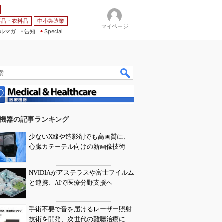
薬品・衣料品
中小製造業
マイページ
ルマガ
告知
Special
機器の記事ランキング
少ないX線や造影剤でも高画質に、
心臓カテーテル向けの新画像技術
NVIDIAがアステラスや富士フイルム
と連携、AIで医療分野支援へ
手術不要で音を届けるレーザー照射
技術を開発、次世代の難聴治療に