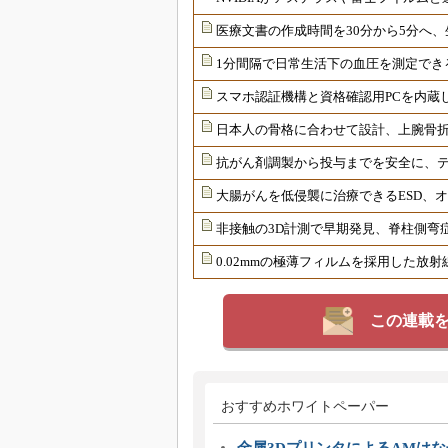
医療文書の作成時間を30分から5分へ、
1分間隔で日常生活下の血圧を測定でき
スマホ認証機構と資格確認用PCを内蔵
日本人の骨格に合わせて設計、上腕骨
抗がん剤調製から投与までを安全に、
大腸がんを低侵襲に治療できるESD、
非接触の3D計測で早期発見、脊柱側弯
0.02mmの極薄フィルムを採用した放
この連載
おすすめホワイトペーパー