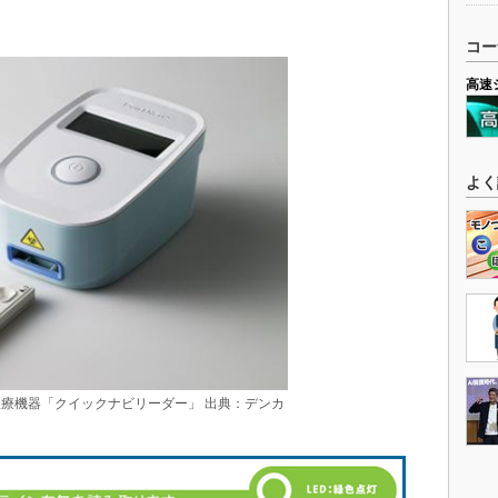
コー
高速
よく
療機器「クイックナビリーダー」 出典：デンカ