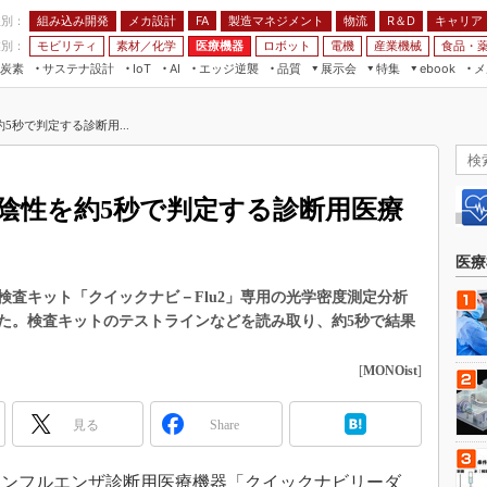
程別：
組み込み開発
メカ設計
製造マネジメント
物流
R＆D
キャリア
FA
業別：
モビリティ
素材／化学
医療機器
ロボット
電機
産業機械
食品・
炭素
サステナ設計
エッジ逆襲
品質
展示会
特集
メ
IoT
AI
ebook
伝承
組み込み開発
CEATEC
読者調査まとめ
編集後記
秒で判定する診断用...
JIMTOF
保全
メカ設計
つながるクルマ
組込み/エッジ コンピューティング
ス
 AI
製造マネジメント
5G
展＆IoT/5Gソリューション展
VR／AR
FA
陰性を約5秒で判定する診断用医療
IIFES
モビリティ
フィールドサービス
国際ロボット展
素材／化学
FPGA
医療
ジャパンモビリティショー
組み込み画像技術
査キット「クイックナビ－Flu2」専用の光学密度測定分析
TECHNO-FRONTIER
た。検査キットのテストラインなどを読み取り、約5秒で結果
組み込みモデリング
人テク展
Windows Embedded
[
MONOist
]
スマート工場EXPO
車載ソフト開発
EdgeTech+
見る
Share
ISO26262
日本ものづくりワールド
無償設計ツール
AUTOMOTIVE WORLD
、インフルエンザ診断用医療機器「クイックナビリーダ