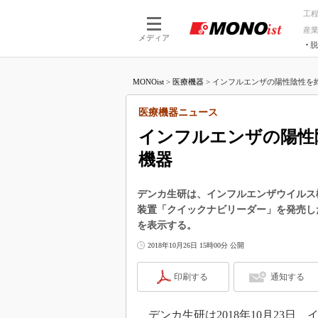
工
産
メディア
脱
つながる技術
AI×技術
MONOist
>
医療機器
>
インフルエンザの陽性陰性を約5
つながる工場
AI×設備
つながるサービ
Physical
医療機器ニュース
インフルエンザの陽性
機器
デンカ生研は、インフルエンザウイルス検
装置「クイックナビリーダー」を発売し
を表示する。
2018年10月26日 15時00分 公開
印刷する
通知する
デンカ生研は2018年10月23日