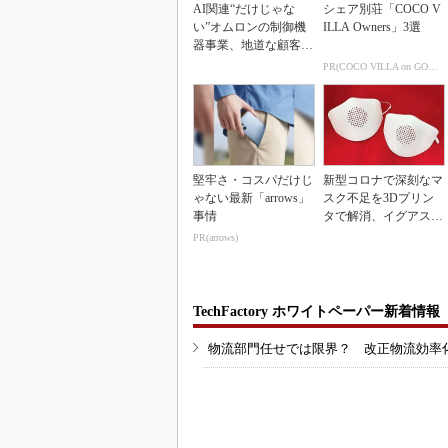
AI関連“だけじゃな
シェア別荘「COCO V
い”オムロンの制御機
ILLA Owners」3選
器事業、地道な顧客基
盤強化が結実
PR(COCO VILLA on GOETHE)
堅牢さ・コスパだけじ
新型コロナで深刻なマ
ゃない最新「arrows」
スク不足を3Dプリン
事情
タで解消、イグアスが
3Dマスクを開発
PR(arrows)
TechFactory ホワイトペーパー新着情報
物流部門任せでは限界？ 改正物流効率