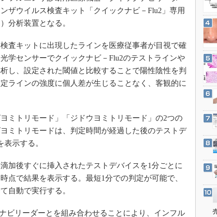
3Dプリンタ
産業オープンネット展
ンザウイルス検査キット「クイックナビ－Flu2」専用
デジタルツインとCAE
定）分析装置となる。
S＆OP
検査キットに出現したラインを医療従事者が目視で確
インダストリー4.0
光学センサーでクイックナビ－Flu2のテストラインや
イノベーション
解析し、設定された閾値と比較することで陽性陰性を判
製造業ビッグデータ
判定ラインの強度に個人差が生じることなく、客観的に
メイドインジャパン
植物工場
ヨミトリモード」「ジドウヨミトリモード」の2つの
知財マネジメント
グヨミトリモードは、判定時間が経過した後のテストデ
海外生産
を表示する。
グローバル設計・開発
滴加後すぐに挿入されたテストデバイスを1分ごとに
制御セキュリティ
時点で結果を表示する。最短1分での判定が可能で、
新型コロナへの対応
全て自動で実行する。
クナビリーダーとを組み合わせることにより、インフル