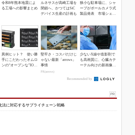
令和8年熊本地震によ
ルネサスが高崎工場を
狭小な駐車場に、シャ
る工場への影響まとめ
閉鎖へ、かつてはSiC
ープがポールカメラ式
デバイス生産の計画も
製品発表 市場シェア
10％目指す
異例ヒット？ 使い勝
堅牢さ・コスパだけじ
少ないX線や造影剤で
手にこだわったオムロ
ゃない最新「arrows」
も高画質に、心臓カテ
ンの“オープンな”IO-L
事情
ーテル向けの新画像技
inkマスター
術
PR(arrows)
Recommended by
PR
化法に対応するサプライチェーン戦略