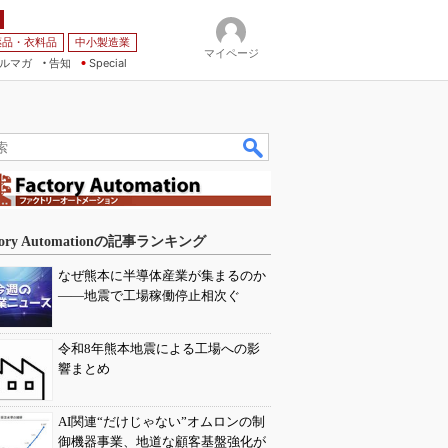
薬品・衣料品
中小製造業
マイページ
ルマガ
告知
Special
tory Automationの記事ランキング
なぜ熊本に半導体産業が集まるのか
――地震で工場稼働停止相次ぐ
令和8年熊本地震による工場への影
響まとめ
AI関連“だけじゃない”オムロンの制
御機器事業、地道な顧客基盤強化が