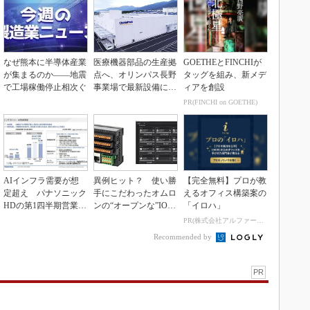
なぜ熊本に半導体産業
医療機器部品の生産拠
GOETHEとFINCHIが
が集まるのか――地震
点へ、オリンパス長野
タッグを組み、新メデ
で工場稼働停止相次ぐ
事業場で最新設備に機
ィアを創設
能集約
PR(FINCHI on GOETHE)
AIインフラ需要が想
異例ヒット？ 使い勝
【完全無料】プロが教
定超え パナソニック
手にこだわったオムロ
えるオフィス構築案の
HDの第1四半期営業利
ンの“オープンな”IO-L
「イロハ」
益が過去最高達成
inkマスター
PR(株式会社アルファーテクノ)
Recommended by
PR
」