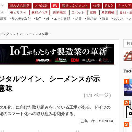
程別：
組み込み開発
メカ設計
製造マネジメント
物流
R＆D
キャリア
FA
業別：
モビリティ
素材／化学
医療機器
ロボット
電機
産業機械
食品・
炭素
サステナ設計
エッジ逆襲
品質
展示会
特集
メ
IoT
AI
ebook
伝承
組み込み開発
CEATEC
読者調査まとめ
編集後記
デジタルツイン、シーメンスが示...
JIMTOF
保全
メカ設計
つながるクルマ
組込み/エッジ コンピューティング
ス
 AI
製造マネジメント
5G
展＆IoT/5Gソリューション展
VR／AR
FA
IIFES
モビリティ
フィールドサービス
国際ロボット展
素材／化学
FPGA
Fac
ジャパンモビリティショー
ジタルツイン、シーメンスが示
組み込み画像技術
TECHNO-FRONTIER
意味
組み込みモデリング
人テク展
（1/3 ページ）
Windows Embedded
スマート工場EXPO
車載ソフト開発
タル化」に向けた取り組みをしている工場がある。ドイツの
EdgeTech+
場のスマート化への取り組みを紹介する。
ISO26262
日本ものづくりワールド
[
三島一孝
，
MONOist
]
無償設計ツール
AUTOMOTIVE WORLD