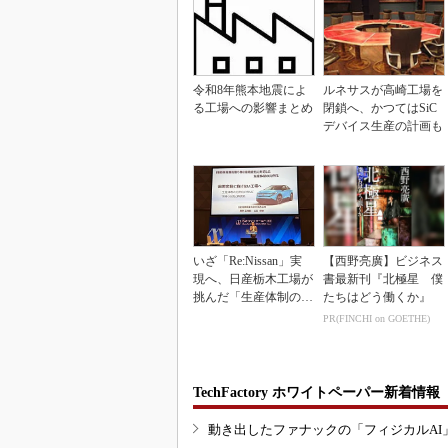
令和8年熊本地震によ
ルネサスが高崎工場を
る工場への影響まとめ
閉鎖へ、かつてはSiC
デバイス生産の計画も
いざ「Re:Nissan」実
【西野亮廣】ビジネス
現へ、日産栃木工場が
書最新刊『北極星 僕
挑んだ「生産体制の比
たちはどう働くか』
例化」
PR(FINCHI on GOETHE)
TechFactory ホワイトペーパー新着情報
動き出したファナックの「フィジカルAI