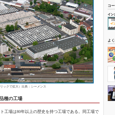
コー
イン
よく
クリックで拡大）出典：シーメンス
品種の工場
ト工場は80年以上の歴史を持つ工場である。同工場で