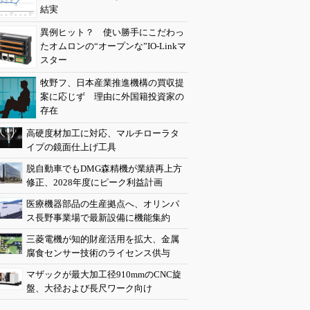
結実
異例ヒット？ 使い勝手にこだわっ
たオムロンの“オープンな”IO-Linkマ
スター
牧野フ、日本産業推進機構の買収提
案に応じず 理由に外国籍投資家の
存在
高硬度材加工に対応、マルチローラタ
イプの鏡面仕上げ工具
脱自動車でもDMG森精機が業績再上方
修正、2028年度にピーク利益計画
医療機器部品の生産拠点へ、オリンパ
ス長野事業場で最新設備に機能集約
三菱電機が知的財産活用を拡大、金属
腐食センサー技術のライセンス供与
マザックが最大加工径910mmのCNC旋
盤、大径および長尺ワーク向け