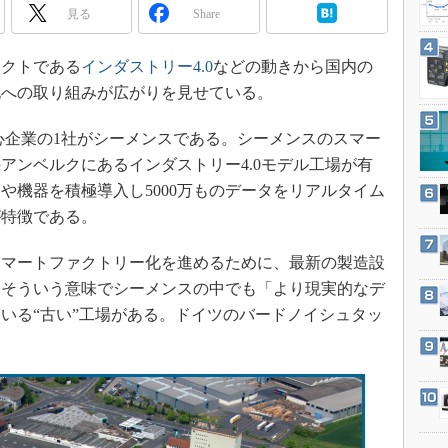
3Dプリンタ
見る
Share
産業オープンネット展
デジタルツインとCAE
クトである
インダストリー4.0
などの動きから国内の
S＆OP
化への取り組みが広がりを見せている。
インダストリー4.0
イノベーション
心企業の1社がシーメンスである。シーメンスのスマー
製造業ビッグデータ
アンベルクにあるインダストリー4.0モデル工場が有
や機器を積極導入し5000万ものデータをリアルタイム
メイドインジャパン
が特徴である。
植物工場
知財マネジメント
マートファクトリー化を進めるために、最新の製造設
海外生産
。そういう意味でシーメンスの中でも「より現実的なデ
いる“古い”工場がある。ドイツのバードノイシュタッ
グローバル設計・開発
制御セキュリティ
新型コロナへの対応