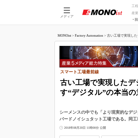
工
産
メディア
脱
つながる技術
AI×技術
MONOist
>
Factory Automation
>
古い工場で実現した
つながる工場
AI×設備
つながるサービ
Physical
スマート工場最前線
古い工場で実現したデ
す“デジタル”の本当の
シーメンスの中でも「より現実的なデジ
バードノイシュタット工場である。同工
2018年08月20日 11時00分 公開