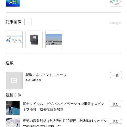
記事画像
＋
3 Images
1
2
3
連載
製造マネジメントニュース
一覧
2324 Articles
最新 3 件
富士フイルム、ビジネスイノベーション事業をスピン
読む
オフ検討 成長投資を加速
東芝の営業利益は約3倍の1119億円、純利益はキオクシ
読む
アの評価益で30倍以上に