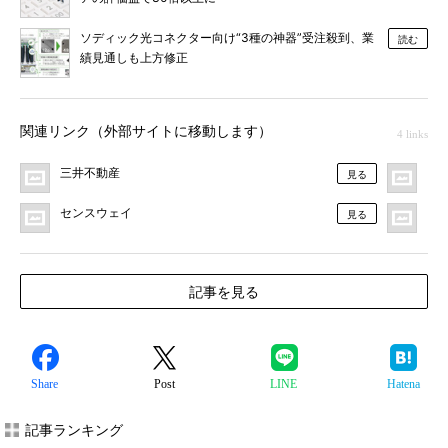
ソディック光コネクター向け“3種の神器”受注殺到、業
読む
績見通しも上方修正
関連リンク（外部サイトに移動します）
4 links
三井不動産
プ
見る
センスウェイ
MO
見る
記事を見る
Share
Post
LINE
Hatena
記事ランキング