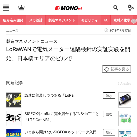
組み込み開発
メカ設計
製造マネジメント
モビリティ
FA
素材／化学
ニュース
2018年7月17日
製造マネジメントニュース
LoRaWANで電気メーター遠隔検針の実証実験を開
始、日本橋エリアのビルで
記事を見る
関連記事
6 Articles
急速に普及しつつある「LoRa」
読む
SIGFOXやLoRaに完全競合する“NB-IoT”こと
読む
「LTE Cat.NB1」
いまさら聞けないSIGFOXネットワーク入門
読む