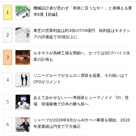
機械設計者が思わず「簡単に言うなや！」と身構える要
求6選【前編】
東芝の営業利益は約3倍の1119億円、純利益はキオクシ
アの評価益で30倍以上に
ルネサスが高崎工場を閉鎖へ、かつてはSiCデバイス生
産の計画も
ソニーグループがタムロン買収を提案、その狙いは？
CFOがコメント
あえて歩かせない――準国産ヒューマノイド「D1」登
場、現場稼働で日本の勝ち筋へ
シャープが2026年9月からAIサーバ事業を開始、2026
年度業績は円安で下方修正