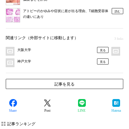
アトピーのかゆみや症状に差が出る理由、T細胞受容体
読む
の違いにあり
関連リンク（外部サイトに移動します）
3 links
大阪大学
プ
見る
神戸大学
見る
記事を見る
Share
Post
LINE
Hatena
記事ランキング