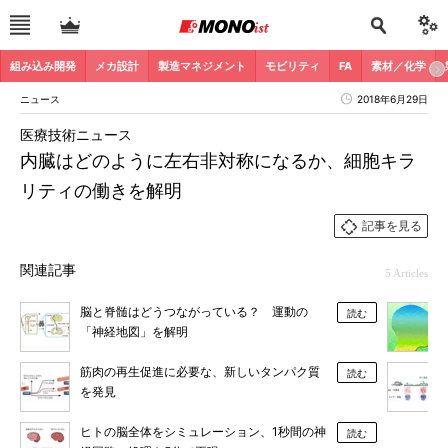
組み込み開発
メカ設計
製造マネジメント
モビリティ
FA
素材／化学
ニュース
2018年6月29日
医療技術ニュース
内臓はどのように左右非対称になるか、細胞キラ
リティの働きを解明
記事を見る
関連記事
5 Articles
脳と脊髄はどうつながっている？ 運動の
読む
「神経地図」を解明
筋肉の再生促進に必要な、新しいタンパク質
読む
を発見
ヒトの脳全体をシミュレーション、1秒間の神
読む