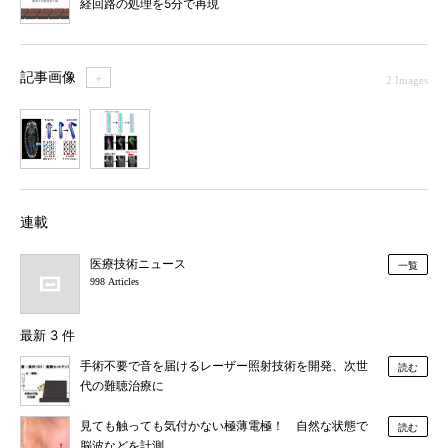
経回路の処理を5分で再現
記事画像
＋
2 Images
1
2
連載
医療技術ニュース
一覧
998 Articles
最新 3 件
手術不要で音を届けるレーザー照射技術を開発、次世
読む
代の難聴治療に
見ても触っても気付かない極薄電極！ 自然な状態で
読む
脳波などを計測