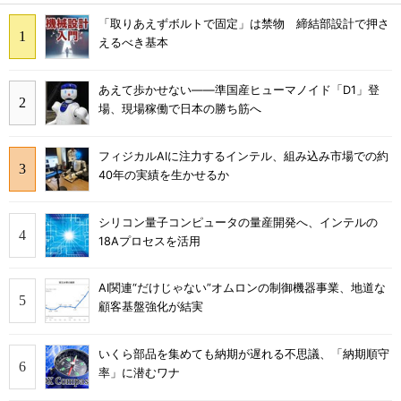
「取りあえずボルトで固定」は禁物 締結部設計で押さ
えるべき基本
あえて歩かせない――準国産ヒューマノイド「D1」登
場、現場稼働で日本の勝ち筋へ
フィジカルAIに注力するインテル、組み込み市場での約
40年の実績を生かせるか
シリコン量子コンピュータの量産開発へ、インテルの
18Aプロセスを活用
AI関連“だけじゃない”オムロンの制御機器事業、地道な
顧客基盤強化が結実
いくら部品を集めても納期が遅れる不思議、「納期順守
率」に潜むワナ