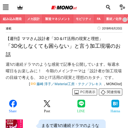
組み込み開発
メカ設計
製造マネジメント
モビリティ
FA
素材／化学
連載
2018年6月20日
【週刊】ママさん設計者「3D＆IT活用の現実と理想」
「3D化しなくても困らない」と言う加工現場のお
話
週1の連続ドラマのような感覚で記事を公開しています。毎週水
曜日をお楽しみに！ 今期のメインテーマは「設計者が加工現場
の目線で考える、 3DとIT活用の現実と理想のカタチ」です。
[
藤崎 淳子／Material工房・テクノフレキス
，MONOist]
PC用表示
関連情報
Share
Post
LINE
Hatena
まるで週1の連続ドラマのような