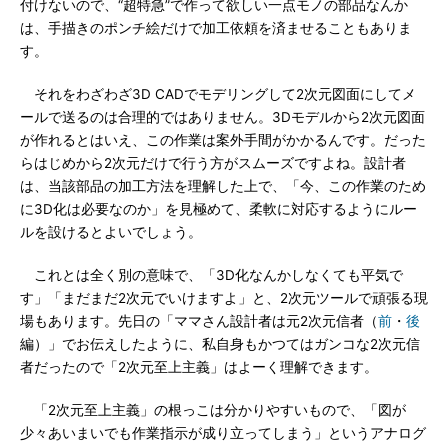
付けないので、“超特急”で作って欲しい一点モノの部品なんか
は、手描きのポンチ絵だけで加工依頼を済ませることもありま
す。
それをわざわざ3D CADでモデリングして2次元図面にしてメ
ールで送るのは合理的ではありません。3Dモデルから2次元図面
が作れるとはいえ、この作業は案外手間がかかるんです。だった
らはじめから2次元だけで行う方がスムーズですよね。設計者
は、当該部品の加工方法を理解した上で、「今、この作業のため
に3D化は必要なのか」を見極めて、柔軟に対応するようにルー
ルを設けるとよいでしょう。
これとは全く別の意味で、「3D化なんかしなくても平気で
す」「まだまだ2次元でいけますよ」と、2次元ツールで頑張る現
場もあります。先日の「ママさん設計者は元2次元信者（
前
・
後
編）」でお伝えしたように、私自身もかつてはガンコな2次元信
者だったので「2次元至上主義」はよーく理解できます。
「2次元至上主義」の根っこは分かりやすいもので、「図が
少々あいまいでも作業指示が成り立ってしまう」というアナログ