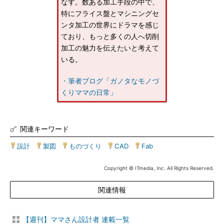
なす。数ある加工手段の中で、
特にフライス盤とマシニングセ
ンタ加工の世界にドラマを感じ
ており、もっと多くの人へ切削
加工の魅力を伝えたいと考えて
いる。
・筆者ブログ「ガノタなモノづ
くりママの日常」
関連キーワード
設計
|
製図
|
ものづくり
|
CAD
|
Fab
Copyright © ITmedia, Inc. All Rights Reserved.
関連情報
【週刊】ママさん設計者 連載一覧