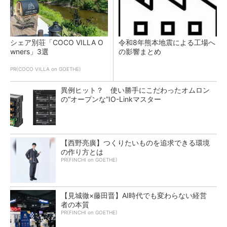
シェア別荘「COCO VILLA O
令和8年熊本地震による工場へ
wners」3選
の影響まとめ
PR(COCO VILLA on GOETHE)
異例ヒット？ 使い勝手にこだわったオムロン
の“オープンな”IO-Linkマスター
【西野亮廣】つくりたいものを追求できる環境
の作り方とは
PR(FINCHI on GOETHE)
【見城徹×藤田晋】AI時代でも変わらない経営
者の本質
PR(FINCHI on GOETHE)