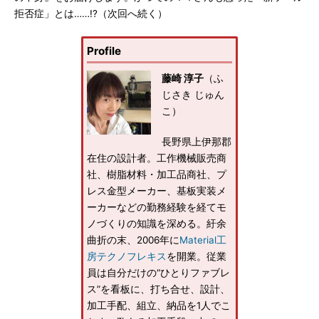
拒否症」とは……!?（次回へ続く）
Profile
藤崎 淳子
（ふ
じさき じゅん
こ）
長野県上伊那郡
在住の設計者。工作機械販売商
社、樹脂材料・加工品商社、プ
レス金型メーカー、基板実装メ
ーカーなどの勤務経験を経てモ
ノづくりの知識を深める。紆余
曲折の末、2006年に
Material工
房テクノフレキス
を開業。従業
員は自分だけの“ひとりファブレ
ス”を看板に、打ち合せ、設計、
加工手配、組立、納品を1人でこ