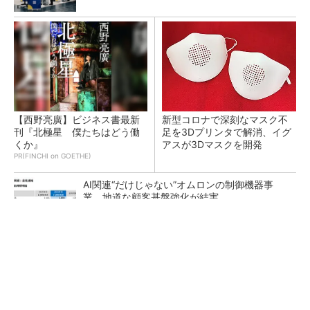
【西野亮廣】ビジネス書最新
新型コロナで深刻なマスク不
刊『北極星 僕たちはどう働
足を3Dプリンタで解消、イグ
くか』
アスが3Dマスクを開発
PR(FINCHI on GOETHE)
AI関連“だけじゃない”オムロンの制御機器事
業、地道な顧客基盤強化が結実
【レベル14】生成AIを味方に、3D CADを使い
こなそう！