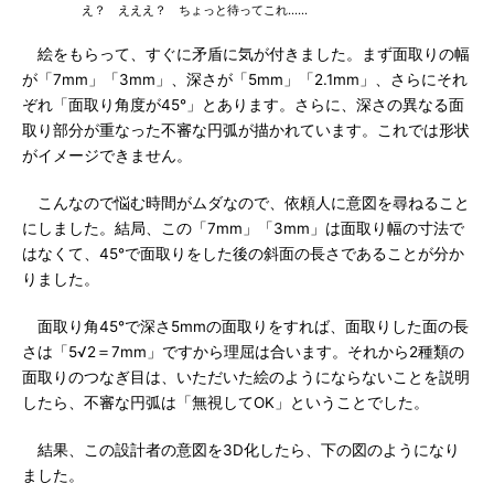
え？ えええ？ ちょっと待ってこれ……
絵をもらって、すぐに矛盾に気が付きました。まず面取りの幅
が「7mm」「3mm」、深さが「5mm」「2.1mm」、さらにそれ
ぞれ「面取り角度が45°」とあります。さらに、深さの異なる面
取り部分が重なった不審な円弧が描かれています。これでは形状
がイメージできません。
こんなので悩む時間がムダなので、依頼人に意図を尋ねること
にしました。結局、この「7mm」「3mm」は面取り幅の寸法で
はなくて、45°で面取りをした後の斜面の長さであることが分か
りました。
面取り角45°で深さ5mmの面取りをすれば、面取りした面の長
さは「5√2＝7mm」ですから理屈は合います。それから2種類の
面取りのつなぎ目は、いただいた絵のようにならないことを説明
したら、不審な円弧は「無視してOK」ということでした。
結果、この設計者の意図を3D化したら、下の図のようになり
ました。