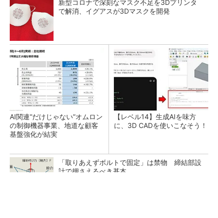
新型コロナで深刻なマスク不足を3Dプリンタ
で解消、イグアスが3Dマスクを開発
AI関連“だけじゃない”オムロン
【レベル14】生成AIを味方
の制御機器事業、地道な顧客
に、3D CADを使いこなそう！
基盤強化が結実
「取りあえずボルトで固定」は禁物 締結部設
計で押さえるべき基本
狭小な駐車場に、シャープがポールカメラ式製