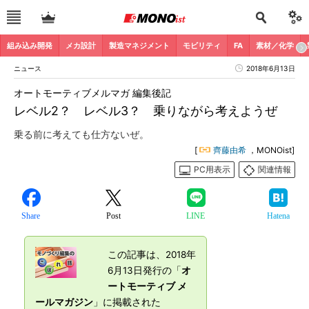
組み込み開発
メカ設計
製造マネジメント
モビリティ
FA
素材／化学
ニュース
2018年6月13日
オートモーティブメルマガ 編集後記
レベル2？ レベル3？ 乗りながら考えようぜ
乗る前に考えても仕方ないぜ。
[
齊藤由希
，MONOist]
PC用表示
関連情報
Share
Post
LINE
Hatena
この記事は、2018年
6月13日発行の「
オ
ートモーティブ メ
ールマガジン
」に掲載された