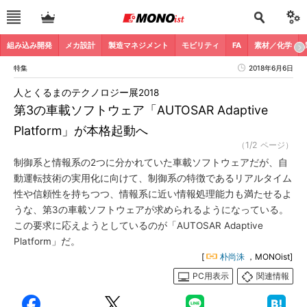
組み込み開発
メカ設計
製造マネジメント
モビリティ
FA
素材／化学
特集
2018年6月6日
人とくるまのテクノロジー展2018
第3の車載ソフトウェア「AUTOSAR Adaptive
Platform」が本格起動へ
（1/2 ページ）
制御系と情報系の2つに分かれていた車載ソフトウェアだが、自
動運転技術の実用化に向けて、制御系の特徴であるリアルタイム
性や信頼性を持ちつつ、情報系に近い情報処理能力も満たせるよ
うな、第3の車載ソフトウェアが求められるようになっている。
この要求に応えようとしているのが「AUTOSAR Adaptive
Platform」だ。
[
朴尚洙
，MONOist]
PC用表示
関連情報