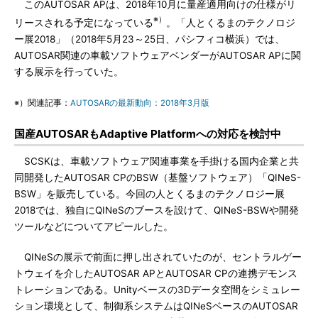
このAUTOSAR APは、2018年10月に量産適用向けの仕様がリ
※）
リースされる予定になっている
。「人とくるまのテクノロジ
ー展2018」（2018年5月23～25日、パシフィコ横浜）では、
AUTOSAR関連の車載ソフトウェアベンダーがAUTOSAR APに関
する展示を行っていた。
※）関連記事：
AUTOSARの最新動向：2018年3月版
国産AUTOSARもAdaptive Platformへの対応を検討中
SCSKは、車載ソフトウェア関連事業を手掛ける国内企業と共
同開発したAUTOSAR CPのBSW（基盤ソフトウェア）「QINeS-
BSW」を販売している。今回の人とくるまのテクノロジー展
2018では、独自にQINeSのブースを設けて、QINeS-BSWや開発
ツールなどについてアピールした。
QINeSの展示で前面に押し出されていたのが、セントラルゲー
トウェイを介したAUTOSAR APとAUTOSAR CPの連携デモンス
トレーションである。Unityベースの3Dデータ空間をシミュレー
ション環境として、制御系システムはQINeSベースのAUTOSAR