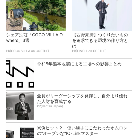
シェア別荘「COCO VILLA O
【西野亮廣】つくりたいもの
wners」3選
を追求できる環境の作り方と
は
PR(COCO VILLA on GOETHE)
PR(FINCHI on GOETHE)
令和8年熊本地震による工場への影響まとめ
全員がリーダーシップを発揮し、自分より優れ
た人財を育成する
PR(dentsu Japan)
異例ヒット？ 使い勝手にこだわったオムロン
の“オープンな”IO-Linkマスター