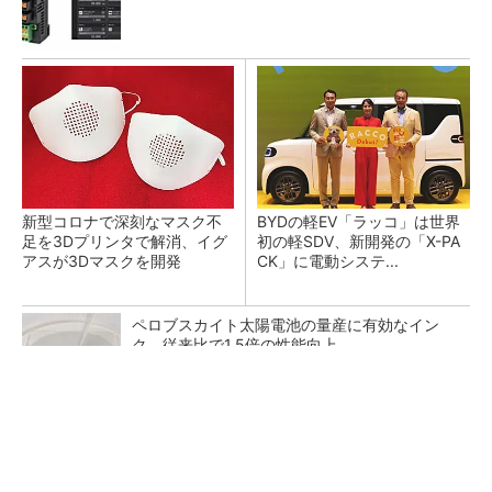
新型コロナで深刻なマスク不
BYDの軽EV「ラッコ」は世界
足を3Dプリンタで解消、イグ
初の軽SDV、新開発の「X-PA
アスが3Dマスクを開発
CK」に電動システ...
ペロブスカイト太陽電池の量産に有効なイン
ク、従来比で1.5倍の性能向上
【西野亮廣】ビジネス書最新刊『北極星 僕た
ちはどう働くか』
PR(FINCHI on GOETHE)