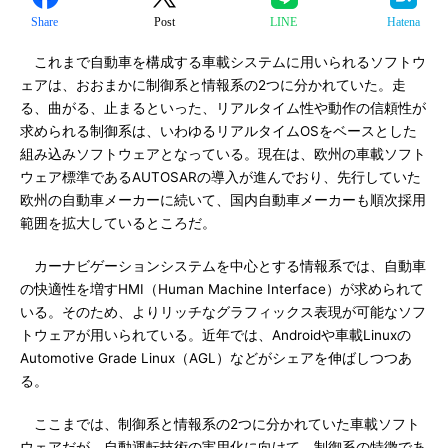
Share
Post
LINE
Hatena
これまで自動車を構成する車載システムに用いられるソフトウ
ェアは、おおまかに制御系と情報系の2つに分かれていた。走
る、曲がる、止まるといった、リアルタイム性や動作の信頼性が
求められる制御系は、いわゆるリアルタイムOSをベースとした
組み込みソフトウェアとなっている。現在は、欧州の車載ソフト
ウェア標準であるAUTOSARの導入が進んでおり、先行していた
欧州の自動車メーカーに続いて、国内自動車メーカーも順次採用
範囲を拡大しているところだ。
カーナビゲーションシステムを中心とする情報系では、自動車
の快適性を増すHMI（Human Machine Interface）が求められて
いる。そのため、よりリッチなグラフィックス表現が可能なソフ
トウェアが用いられている。近年では、Androidや車載Linuxの
Automotive Grade Linux（AGL）などがシェアを伸ばしつつあ
る。
ここまでは、制御系と情報系の2つに分かれていた車載ソフト
ウェアだが、自動運転技術の実用化に向けて、制御系の特徴であ