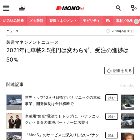
組み込み開発
メカ設計
製造マネジメント
モビリティ
FA
素材／化学
ニュース
2018年5月31日
製造マネジメントニュース
2021年に車載2.5兆円は変わらず、受注の進捗は
50％
記事を見る
関連記事
6 Articles
世界トップ10入り目指すパナソニックの車載
読む
事業、開発体制は全社横断で
車載用“角形”電池でもトップに、パナソニッ
読む
クがトヨタの電池パートナーに名乗り
「MaaS」のサービスに深入りしないパナソ
読む