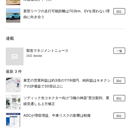
新型リーフの走行可能距離は702km、EVを買わない理
読む
由に向き合う
連載
製造マネジメントニュース
一覧
2322 Articles
最新 3 件
東芝の営業利益は約3倍の1119億円、純利益はキオクシ
読む
アの評価益で30倍以上に
ソディック光コネクター向け“3種の神器”受注殺到、業
読む
績見通しも上方修正
AGCが増収増益、中東リスクの影響は軽微
読む