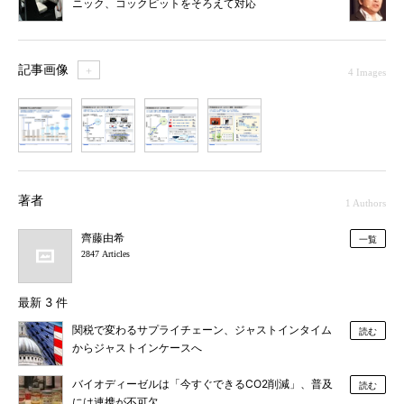
ニック、コックピットをそろえて対応
記事画像
＋
4 Images
1
2
3
4
著者
1 Authors
齊藤由希
一覧
2847 Articles
最新 3 件
関税で変わるサプライチェーン、ジャストインタイム
読む
からジャストインケースへ
バイオディーゼルは「今すぐできるCO2削減」、普及
読む
には連携が不可欠