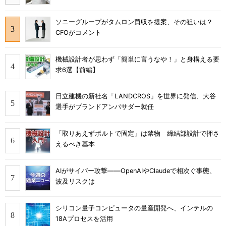
ソニーグループがタムロン買収を提案、その狙いは？
CFOがコメント
機械設計者が思わず「簡単に言うなや！」と身構える要
求6選【前編】
日立建機の新社名「LANDCROS」を世界に発信、大谷
選手がブランドアンバサダー就任
「取りあえずボルトで固定」は禁物 締結部設計で押さ
えるべき基本
AIがサイバー攻撃――OpenAIやClaudeで相次ぐ事態、
波及リスクは
シリコン量子コンピュータの量産開発へ、インテルの
18Aプロセスを活用