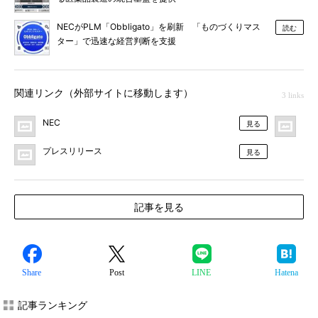
NECがPLM「Obbligato」を刷新 「ものづくりマス
読む
ター」で迅速な経営判断を支援
関連リンク（外部サイトに移動します）
3 links
NEC
MO
見る
プレスリリース
見る
記事を見る
Share
Post
LINE
Hatena
記事ランキング