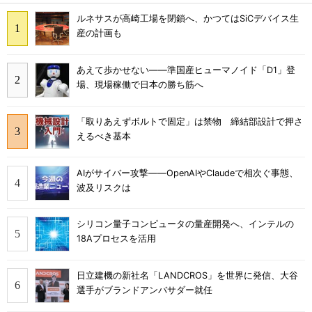
ルネサスが高崎工場を閉鎖へ、かつてはSiCデバイス生
産の計画も
あえて歩かせない――準国産ヒューマノイド「D1」登
場、現場稼働で日本の勝ち筋へ
「取りあえずボルトで固定」は禁物 締結部設計で押さ
えるべき基本
AIがサイバー攻撃――OpenAIやClaudeで相次ぐ事態、
波及リスクは
シリコン量子コンピュータの量産開発へ、インテルの
18Aプロセスを活用
日立建機の新社名「LANDCROS」を世界に発信、大谷
選手がブランドアンバサダー就任