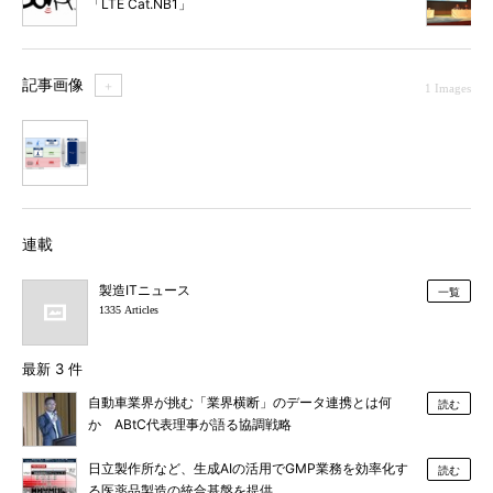
「LTE Cat.NB1」
記事画像
＋
1 Images
1
連載
製造ITニュース
一覧
1335 Articles
最新 3 件
自動車業界が挑む「業界横断」のデータ連携とは何
読む
か ABtC代表理事が語る協調戦略
日立製作所など、生成AIの活用でGMP業務を効率化す
読む
る医薬品製造の統合基盤を提供