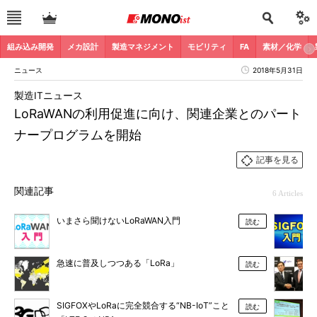
組み込み開発
メカ設計
製造マネジメント
モビリティ
FA
素材／化学
ニュース
2018年5月31日
製造ITニュース
LoRaWANの利用促進に向け、関連企業とのパート
ナープログラムを開始
記事を見る
関連記事
6 Articles
いまさら聞けないLoRaWAN入門
読む
急速に普及しつつある「LoRa」
読む
SIGFOXやLoRaに完全競合する“NB-IoT”こと
読む