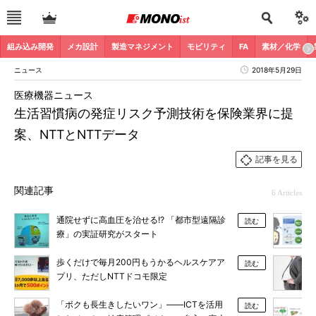
組み込み開発
メカ設計
製造マネジメント
モビリティ
FA
素材／化学
ニュース
2018年5月29日
医療機器ニュース
生活習慣病の発症リスク予測技術を保険業界に提
案、NTTとNTTデータ
記事を見る
関連記事
6 Articles
通院せずに高血圧を治せる!? 「都市型遠隔診
読む
療」の実証研究がスタート
歩くだけで毎月200円もうかるヘルスケアア
読む
プリ、ただしNTTドコモ限定
「ボクも長生きしたいワン」――ICTを活用
読む