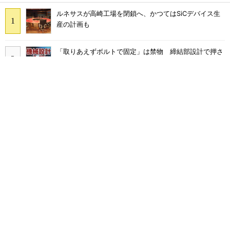
ルネサスが高崎工場を閉鎖へ、かつてはSiCデバイス生
産の計画も
「取りあえずボルトで固定」は禁物 締結部設計で押さ
えるべき基本
あえて歩かせない――準国産ヒューマノイド「D1」登
場、現場稼働で日本の勝ち筋へ
AIがサイバー攻撃――OpenAIやClaudeで相次ぐ事態、
波及リスクは
シリコン量子コンピュータの量産開発へ、インテルの
18Aプロセスを活用
日立建機の新社名「LANDCROS」を世界に発信、大谷
選手がブランドアンバサダー就任