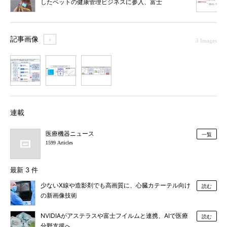
したペットの健康管理ビジネスに参入、富士
通
記事画像
＋
3 Images
1
2
3
連載
医療機器ニュース
一覧
1599 Articles
最新 3 件
少ないX線や造影剤でも高画質に、心臓カテーテル向け
読む
の新画像技術
NVIDIAがアステラスや富士フイルムと連携、AIで医療
読む
分野支援へ