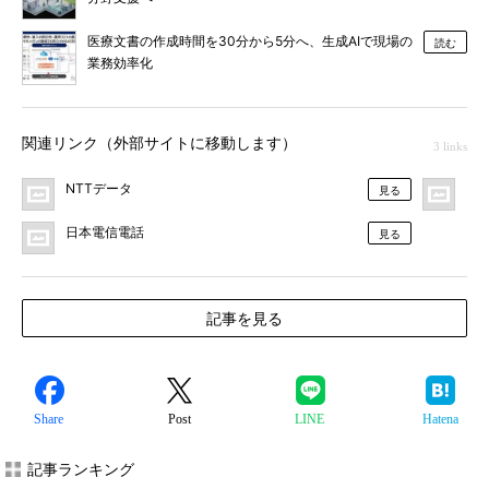
医療文書の作成時間を30分から5分へ、生成AIで現場の
読む
業務効率化
関連リンク（外部サイトに移動します）
3 links
NTTデータ
プ
見る
日本電信電話
見る
記事を見る
Share
Post
LINE
Hatena
記事ランキング