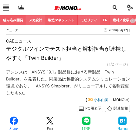
組み込み開発
メカ設計
製造マネジメント
モビリティ
FA
素材／化学
ニュース
2018年5月17日
CAEニュース
デジタルツインでテスト担当と解析担当が連携し
やすく「Twin Builder」
（1/2 ページ）
アンシスは「ANSYS 19.1」製品群における新製品「Twin
Builder」を発表した。同製品は包括的システムシミュレーション
環境であり、「ANSYS Simplorer」がリニューアルして名称変更
したもの。
[
小林由美
，MONOist]
PC用表示
関連情報
Share
Post
LINE
Hatena