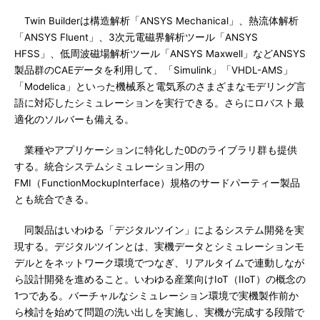
Twin Builderは構造解析「ANSYS Mechanical」、熱流体解析
「ANSYS Fluent」、3次元電磁界解析ツール「ANSYS
HFSS」、低周波磁場解析ツール「ANSYS Maxwell」などANSYS
製品群のCAEデータを利用して、「Simulink」「VHDL-AMS」
「Modelica」といった機械系と電気系のさまざまなモデリング言
語に対応したシミュレーションを実行できる。さらにロバスト最
適化のソルバーも備える。
業種やアプリケーションに特化した0Dのライブラリ群も提供
する。統合システムシミュレーション用の
FMI（FunctionMockupInterface）規格のサードパーティー製品
とも統合できる。
同製品はいわゆる「デジタルツイン」によるシステム開発を実
現する。デジタルツインとは、実機データとシミュレーションモ
デルとをネットワーク環境でつなぎ、リアルタイムで連動しなが
ら設計開発を進めること。いわゆる産業向けIoT（IIoT）の概念の
1つである。バーチャルなシミュレーション環境で実機製作前か
ら検討を始めて問題の洗い出しを実施し、実機が完成する段階で