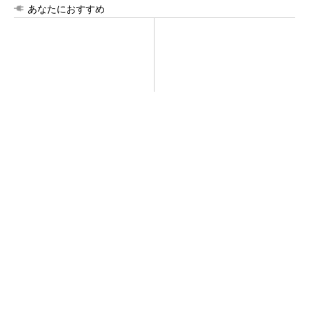
あなたにおすすめ
【見城徹×藤田晋】AI時代でも
令和8年熊本地震による工場へ
変わらない経営者の本質
の影響まとめ
PR(FINCHI on GOETHE)
GOETHEとFINCHIがタッグを組み、新メディ
アを創設
PR(FINCHI on GOETHE)
SNSアカウントを着実に成長。実はみんなココ
使ってます。
PR(Dreaw合同会社)