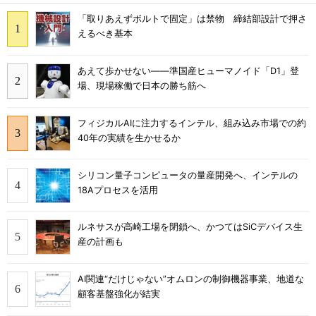
「取りあえずボルトで固定」は禁物 締結部設計で押さ
えるべき基本
あえて歩かせない――準国産ヒューマノイド「D1」登
場、現場稼働で日本の勝ち筋へ
フィジカルAIに注力するインテル、組み込み市場での約
40年の実績を生かせるか
シリコン量子コンピュータの量産開発へ、インテルの
18Aプロセスを活用
ルネサスが高崎工場を閉鎖へ、かつてはSiCデバイス生
産の計画も
AI関連“だけじゃない”オムロンの制御機器事業、地道な
顧客基盤強化が結実