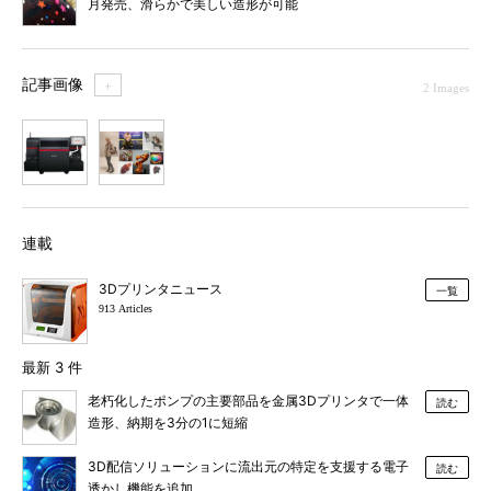
月発売、滑らかで美しい造形が可能
記事画像
＋
2 Images
1
2
連載
3Dプリンタニュース
一覧
913 Articles
最新 3 件
老朽化したポンプの主要部品を金属3Dプリンタで一体
読む
造形、納期を3分の1に短縮
3D配信ソリューションに流出元の特定を支援する電子
読む
透かし機能を追加