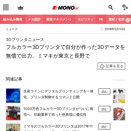
組み込み開発
メカ設計
製造マネジメント
モビリティ
FA
素材／化学
ニュース
2018年5月10日
3Dプリンタニュース
フルカラー3Dプリンタで自分が作った3Dデータを
無償で出力、ミマキが東京と長野で
記事を見る
関連記事
5 Articles
生産ラインにデジタルプリンティングを一体
読む
化、プリンタ制御するコマンド公開
1000万色フルカラー3Dプリンタがついに発
読む
売へ、印刷業界で培った色表現に優位性
ミマキのフルカラー3Dプリンタは2017年11
読む