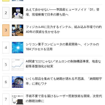
あえて歩かせない――準国産ヒューマノイド「D1」登
場、現場稼働で日本の勝ち筋へ
フィジカルAIに注力するインテル、組み込み市場での約
40年の実績を生かせるか
シリコン量子コンピュータの量産開発へ、インテルの
18Aプロセスを活用
AI関連“だけじゃない”オムロンの制御機器事業、地道な
顧客基盤強化が結実
いくら部品を集めても納期が遅れる不思議、「納期順守
率」に潜むワナ
手術不要で音を届けるレーザー照射技術を開発、次世代
の難聴治療に