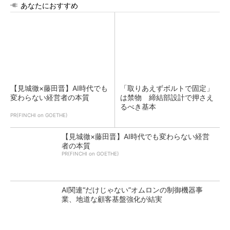
あなたにおすすめ
【見城徹×藤田晋】AI時代でも
「取りあえずボルトで固定」
変わらない経営者の本質
は禁物 締結部設計で押さえ
るべき基本
PR(FINCHI on GOETHE)
【見城徹×藤田晋】AI時代でも変わらない経営
者の本質
PR(FINCHI on GOETHE)
AI関連“だけじゃない”オムロンの制御機器事
業、地道な顧客基盤強化が結実