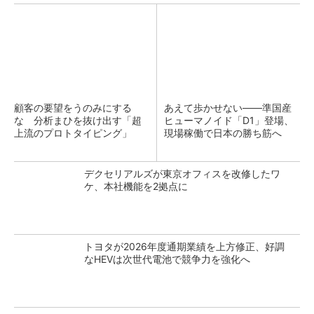
顧客の要望をうのみにする
あえて歩かせない――準国産
な 分析まひを抜け出す「超
ヒューマノイド「D1」登場、
上流のプロトタイピング」
現場稼働で日本の勝ち筋へ
デクセリアルズが東京オフィスを改修したワ
ケ、本社機能を2拠点に
トヨタが2026年度通期業績を上方修正、好調
なHEVは次世代電池で競争力を強化へ