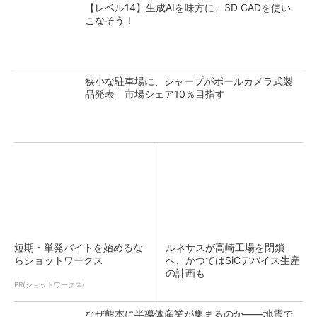
【レベル14】生成AIを味方に、3D CADを使い
こなそう！
狭小な駐車場に、シャープがポールカメラ式製
品発表 市場シェア10％目指す
短期・単発バイトを始めるな
ルネサスが高崎工場を閉鎖
らショットワークス
へ、かつてはSiCデバイス生産
の計画も
PR(ショットワークス)
なぜ熊本に半導体産業が集まるのか――地震で