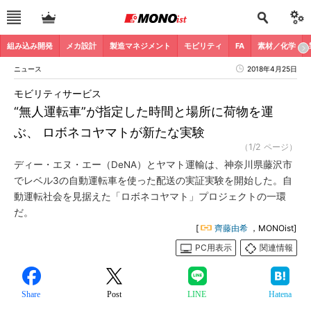
組み込み開発
メカ設計
製造マネジメント
モビリティ
FA
素材／化学
ニュース
2018年4月25日
モビリティサービス
“無人運転車”が指定した時間と場所に荷物を運
ぶ、 ロボネコヤマトが新たな実験
（1/2 ページ）
ディー・エヌ・エー（DeNA）とヤマト運輸は、神奈川県藤沢市
でレベル3の自動運転車を使った配送の実証実験を開始した。自
動運転社会を見据えた「ロボネコヤマト」プロジェクトの一環
だ。
[
齊藤由希
，MONOist]
PC用表示
関連情報
Share
Post
LINE
Hatena