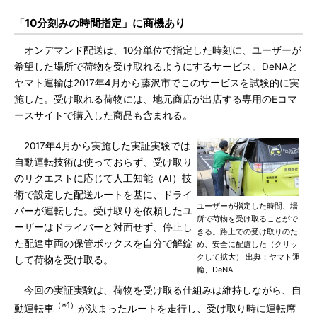
「10分刻みの時間指定」に商機あり
オンデマンド配送は、10分単位で指定した時刻に、ユーザーが
希望した場所で荷物を受け取れるようにするサービス。DeNAと
ヤマト運輸は2017年4月から藤沢市でこのサービスを試験的に実
施した。受け取れる荷物には、地元商店が出店する専用のEコマ
ースサイトで購入した商品も含まれる。
2017年4月から実施した実証実験では
自動運転技術は使っておらず、受け取り
のリクエストに応じて人工知能（AI）技
術で設定した配送ルートを基に、ドライ
ユーザーが指定した時間、場
バーが運転した。受け取りを依頼したユ
所で荷物を受け取ることがで
ーザーはドライバーと対面せず、停止し
きる。路上での受け取りのた
た配達車両の保管ボックスを自分で解錠
め、安全に配慮した（クリッ
クして拡大） 出典：ヤマト運
して荷物を受け取る。
輸、DeNA
今回の実証実験は、荷物を受け取る仕組みは維持しながら、自
（※1）
動運転車
が決まったルートを走行し、受け取り時に運転席