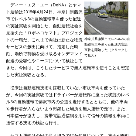
ディー・エヌ・エー（DeNA）とヤマ
ト運輸は2018年4月24日、神奈川県藤沢
市でレベル3の自動運転車を使った配送
の実証実験を開始した。自動運転社会を
見据えた「ロボネコヤマト」プロジェク
神奈川県藤沢市でレベル3の自
トの一環だ。これまで両社は新たな物流
動運転車を使った配送の実証
サービスの創出に向けて、指定した時
実験を開始した（クリックし
刻、場所で荷物を受け取るオンデマンド
て拡大）
配送の受容性やニーズについて検証して
きた。今回は、こうしたサービスで無人運転車を使うことを想定
した実証実験となる。
従来は自動運転技術を搭載していない市販車両を使っていた
が、今回の実証実験ではドライバーが運転席に座った状態のレベ
ル3の自動運転で藤沢市内の公道を走行するとともに、他の車両
や歩行者が入らないよう封鎖した場所を無人運転で走行。また、
日本信号が協力し、携帯電話通信網を用いて信号の情報を車両に
送信する技術の検証も行う。
ヤマト運輸は今回の取り組みで得た知見について、車両が自動