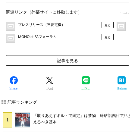
関連リンク（外部サイトに移動します）
3 links
プレスリリース（三菱電機）
F
見る
MONOist FAフォーラム
見る
記事を見る
Share
Post
LINE
Hatena
記事ランキング
「取りあえずボルトで固定」は禁物 締結部設計で押さ
えるべき基本