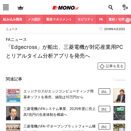
組み込み開発
メカ設計
製造マネジメント
モビリティ
FA
素材／化学
ニュース
2018年4月20日
FAニュース
「Edgecross」が船出、三菱電機が対応産業用PC
とリアルタイム分析アプリを発売へ
記事を見る
関連記事
7 Articles
エッジクロスがエッジコンピューティング用
読む
基本ソフトを発売、値段は10万円から
三菱電機のFAシステム事業、2025年度に売上
読む
高1兆円の生産体制を構築へ
三菱電機のFA-ITオープンプラットフォーム構
読む