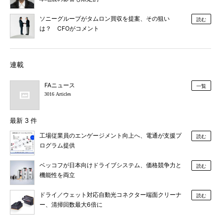
ソニーグループがタムロン買収を提案、その狙い
読む
は？ CFOがコメント
連載
FAニュース
一覧
3016 Articles
最新 3 件
工場従業員のエンゲージメント向上へ、電通が支援プ
読む
ログラム提供
ベッコフが日本向けドライブシステム、価格競争力と
読む
機能性を両立
ドライ／ウェット対応自動光コネクター端面クリーナ
読む
ー、清掃回数最大6倍に