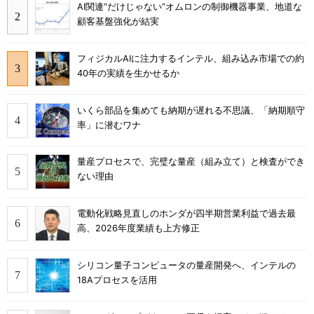
AI関連“だけじゃない”オムロンの制御機器事業、地道な
顧客基盤強化が結実
フィジカルAIに注力するインテル、組み込み市場での約
40年の実績を生かせるか
いくら部品を集めても納期が遅れる不思議、「納期順守
率」に潜むワナ
量産プロセスで、完璧な量産（組み立て）と検査ができ
ない理由
電動化戦略見直しのホンダが四半期営業利益で過去最
高、2026年度業績も上方修正
シリコン量子コンピュータの量産開発へ、インテルの
18Aプロセスを活用