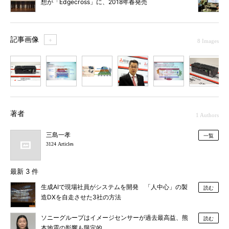
想が「Edgecross」に、2018年春発売
記事画像
＋
8 Images
1
2
3
4
5
6
7
著者
1 Authors
三島一孝
一覧
3124 Articles
最新 3 件
生成AIで現場社員がシステムを開発 「人中心」の製
読む
造DXを自走させた3社の方法
ソニーグループはイメージセンサーが過去最高益、熊
読む
本地震の影響も限定的