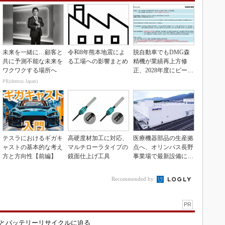
未来を一緒に…顧客と
令和8年熊本地震によ
脱自動車でもDMG森
共に予測不能な未来を
る工場への影響まとめ
精機が業績再上方修
ワクワクする場所へ
正、2028年度にピーク
利益計画
PR(dentsu Japan)
テスラにおけるギガキ
高硬度材加工に対応、
医療機器部品の生産拠
ャストの基本的な考え
マルチローラタイプの
点へ、オリンパス長野
方と方向性【前編】
鏡面仕上げ工具
事業場で最新設備に機
能集約
Recommended by
PR
造とバッテリーリサイクルに迫る