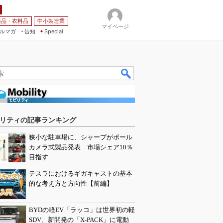
薬品・衣料品
中小製造業
マイページ
ルマガ
告知
Special
リティの記事ランキング
狭小な駐車場に、シャープがポール
カメラ式製品発表 市場シェア10％
目指す
テスラにおけるギガキャストの基本
的な考え方と方向性【前編】
BYDの軽EV「ラッコ」は世界初の軽
SDV、新開発の「X-PACK」に電動