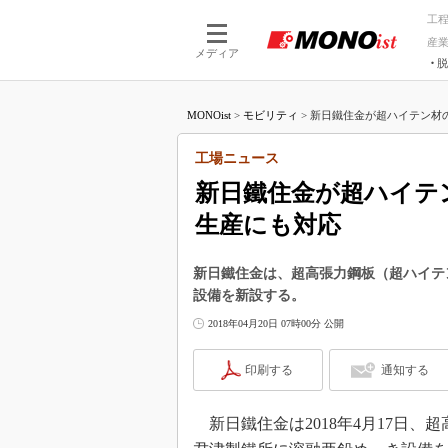
工
産
メディア
脱
つながる技術
AI×技術
MONOist
>
モビリティ
>
新日鐵住金が超ハイテン材の供給
つながる工場
AI×設備
つながるサービ
Physical
工場ニュース
新日鐵住金が超ハイテン
生産にも対応
新日鐵住金は、超高張力鋼板（超ハイテ
設備を新設する。
2018年04月20日 07時00分 公開
印刷する
通知する
新日鐵住金は2018年4月17日