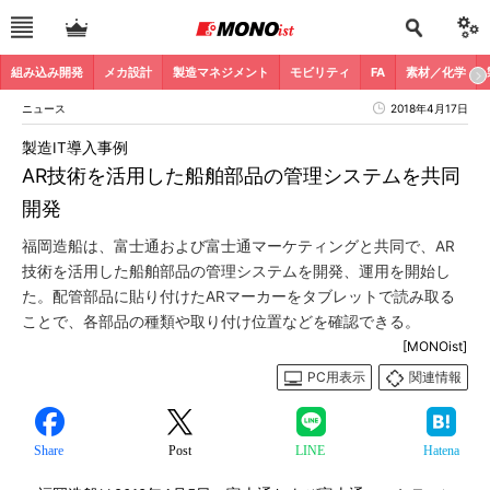
組み込み開発
メカ設計
製造マネジメント
モビリティ
FA
素材／化学
ニュース
2018年4月17日
製造IT導入事例
AR技術を活用した船舶部品の管理システムを共同
開発
福岡造船は、富士通および富士通マーケティングと共同で、AR
技術を活用した船舶部品の管理システムを開発、運用を開始し
た。配管部品に貼り付けたARマーカーをタブレットで読み取る
ことで、各部品の種類や取り付け位置などを確認できる。
[MONOist]
PC用表示
関連情報
Share
Post
LINE
Hatena