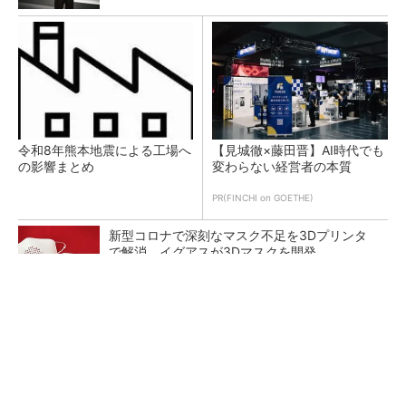
令和8年熊本地震による工場へ
【見城徹×藤田晋】AI時代でも
の影響まとめ
変わらない経営者の本質
PR(FINCHI on GOETHE)
新型コロナで深刻なマスク不足を3Dプリンタ
で解消、イグアスが3Dマスクを開発
【レベル14】生成AIを味方に、3D CADを使い
こなそう！