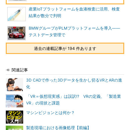
産業IoTプラットフォームを血液検査に活用、検査
結果が数分で判明
BMWグループがPLMプラットフォームを導入――
テストデータ管理で
過去の連載記事が 194 件あります
関連記事
3D CADで作った3Dデータを生かし切るVRとARの進
化
「VR＝仮想現実感」は誤訳!? VRの定義、「製造業
VR」の現状と課題
マシンビジョンとは何か？
製造現場における画像処理【前編】