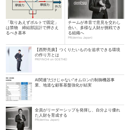
「取りあえずボルトで固定」
チームが本音で意見を交わし
は禁物 締結部設計で押さえ
合い、多様な人財が挑戦でき
るべき基本
る組織へ
PR(dentsu Japan)
【西野亮廣】つくりたいものを追求できる環境
の作り方とは
PR(FINCHI on GOETHE)
AI関連“だけじゃない”オムロンの制御機器事
業、地道な顧客基盤強化が結実
全員がリーダーシップを発揮し、自分より優れ
た人財を育成する
PR(dentsu Japan)