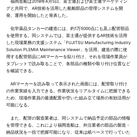
福岡造船は2018年4月5日、富士通および富士通マーケティン
グと共同で、AR技術を活用した船舶部品の管理システムを開
発、運用を開始したと発表した。
化学薬品タンカーの建造には、約1万5000点にも及ぶ配管部品
を使用する。同システムでは、富士通が提供するAR技術を活用
した現場業務の支援システム「FUJITSU Manufacturing Industry
Solution PLEMIA Maintenance Viewer」を活用。建造の際に使
用する配管部品にARマーカーを貼り付け、それを現場作業員が
タブレットで読み取ることで、各部品の種類や取り付け位置など
を確認できる。
ARマーカーを読み取って表示された画面には、配管取り付け
の作業実績を入力できる。作業状況をリアルタイムに把握できる
ため、現場作業員の最適配置や空いた組み立て場所の有効活用が
可能になる。
また、配管の製造業者は、同システムで納品予定の部品の情報
を管理できる。これにより福岡造船は、外注業者の部品の製造・
納品状況を一括で把握可能になり、従来は紙ベースで行っていた