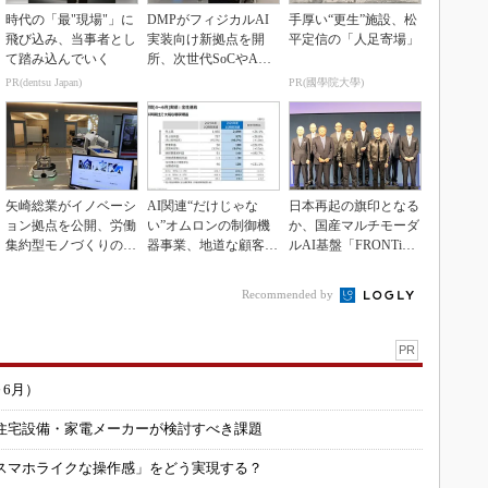
時代の「最"現場"」に
DMPがフィジカルAI
手厚い“更生”施設、松
飛び込み、当事者とし
実装向け新拠点を開
平定信の「人足寄場」
て踏み込んでいく
所、次世代SoCやAM
Rデモを披露
PR(dentsu Japan)
PR(國學院大學)
矢崎総業がイノベーシ
AI関連“だけじゃな
日本再起の旗印となる
ョン拠点を公開、労働
い”オムロンの制御機
か、国産マルチモーダ
集約型モノづくりのス
器事業、地道な顧客基
ルAI基盤「FRONTi
マート化に向け
盤強化が結実
a」が始動
Recommended by
PR
～6月）
住宅設備・家電メーカーが検討すべき課題
スマホライクな操作感」をどう実現する？