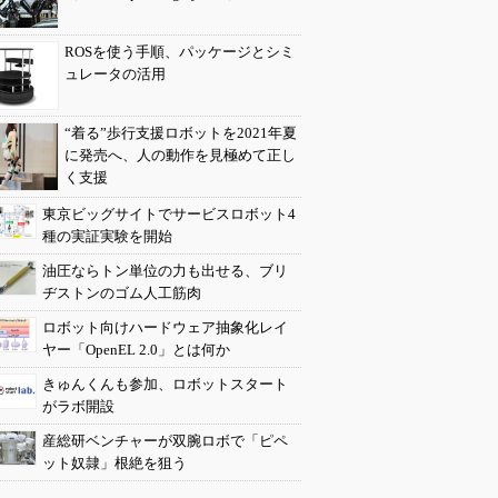
ROSを使う手順、パッケージとシミ
ュレータの活用
“着る”歩行支援ロボットを2021年夏
に発売へ、人の動作を見極めて正し
く支援
東京ビッグサイトでサービスロボット4
種の実証実験を開始
油圧ならトン単位の力も出せる、ブリ
ヂストンのゴム人工筋肉
ロボット向けハードウェア抽象化レイ
ヤー「OpenEL 2.0」とは何か
きゅんくんも参加、ロボットスタート
がラボ開設
産総研ベンチャーが双腕ロボで「ピペ
ット奴隷」根絶を狙う