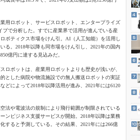
3Dプリンタ
産業オープンネット展
デジタルツインとCAE
S＆OP
業用ロボット、サービスロボット、エンタープライズ
イプで分析した。すでに産業界で活用が進んでいる産
インダストリー4.0
ロボティクス市場をけん引。AI（人工知能）を活用し
イノベーション
る。2018年以降も同市場をけん引し、2021年の国内
製造業ビッグデータ
850億円に達する見込みだ。
メイドインジャパン
スロボットは、産業用ロボットよりも歴史が浅いが、
植物工場
を目的とした病院や物流施設での無人搬送ロボットの実証
知財マネジメント
によって2018年以降活用が進み、2021年には6120
海外生産
グローバル設計・開発
空法や電波法の規制により飛行範囲が制限されている
制御セキュリティ
ローンビジネス支援サービスが開始。2018年以降は業務
新型コロナへの対応
すると予測している。その結果、2021年には266億