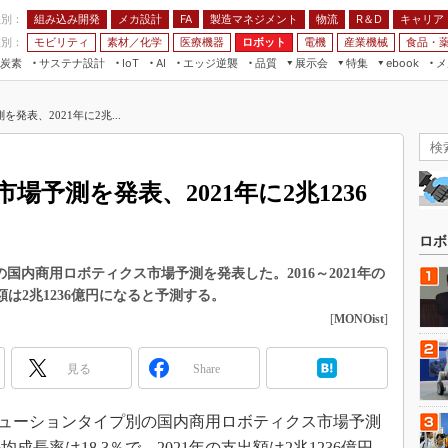
程別：
組み込み開発
メカ設計
製造マネジメント
物流
R＆D
キャリア
FA
業別：
モビリティ
素材／化学
医療機器
ロボット
電機
産業機械
食品・
炭素
サステナ設計
エッジ逆襲
品質
展示会
特集
メ
IoT
AI
ebook
伝承
組み込み開発
CEATEC
読者調査まとめ
編集後記
表、2021年に2兆...
JIMTOF
保全
メカ設計
つながるクルマ
組込み/エッジ コンピューティング
ス
 AI
製造マネジメント
5G
展＆IoT/5Gソリューション展
VR／AR
FA
予測を発表、2021年に2兆1236
IIFES
モビリティ
フィールドサービス
国際ロボット展
素材／化学
FPGA
ロボ
ジャパンモビリティショー
組み込み画像技術
別の国内商用ロボティクス市場予測を発表した。2016～2021年の
TECHNO-FRONTIER
出額は2兆1236億円になると予測する。
組み込みモデリング
人テク展
[
MONOist
]
Windows Embedded
スマート工場EXPO
車載ソフト開発
見る
Share
EdgeTech+
ISO26262
日本ものづくりワールド
5日、ソリューションタイプ別の国内商用ロボティクス市場予測
無償設計ツール
AUTOMOTIVE WORLD
均成長率は18.3％で、2021年の支出額は2兆1236億円