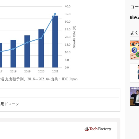
コー
組み
よく
出額予測、2016～2021年 出典：IDC Japan
業用ドローン