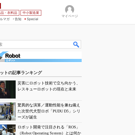
薬品・衣料品
中小製造業
マイページ
ルマガ
告知
Special
ットの記事ランキング
災害にロボット技術で立ち向かう、
レスキューロボットの現在と未来
驚異的な演算／運動性能を兼ね備え
た次世代犬型ロボ「PUDU D5」シリ
ーズが誕生
ロボット開発で注目される「ROS」
（Robot Operating System）とは何か