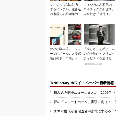
フィジカルAIに注力
フィジカルAI時代の
するインテル、組み込
ロボティクス新標準、
み市場での約40年の実
安全性は「後付け」で
績を生かせるか
なく「設計の核心」
狭小な駐車場に、シャ
「楽しさ」を感じ、人
ープがポールカメラ式
の心を動かすクリエイ
製品発表 市場シェア
ティビティを届ける
10％目指す
PR(dentsu Japan)
TechFactory ホワイトペーパー新着情報
組み込み開発ニュースまとめ（2026年4
夢の「スマートホーム」実現に向けて、
スマホ世代が住宅設備や家電に求める「