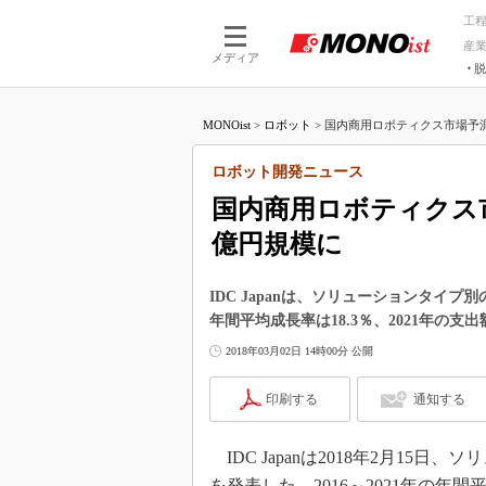
工
産
メディア
脱
つながる技術
AI×技術
MONOist
>
ロボット
>
国内商用ロボティクス市場予測を発
つながる工場
AI×設備
つながるサービ
Physical
ロボット開発ニュース
国内商用ロボティクス市場
億円規模に
IDC Japanは、ソリューションタイプ
年間平均成長率は18.3％、2021年の支
2018年03月02日 14時00分 公開
印刷する
通知する
IDC Japanは2018年2月1
を発表した。2016～2021年の年間平