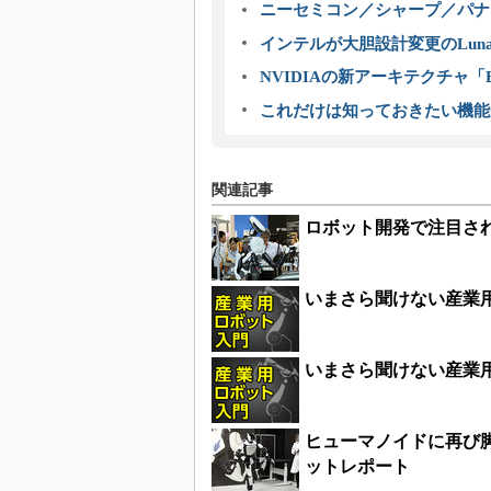
ニーセミコン／シャープ／パナ
インテルが大胆設計変更のLuna
NVIDIAの新アーキテクチャ「Bl
これだけは知っておきたい機能
関連記事
ロボット開発で注目される「R
いまさら聞けない産業
いまさら聞けない産業
ヒューマノイドに再び脚
ットレポート