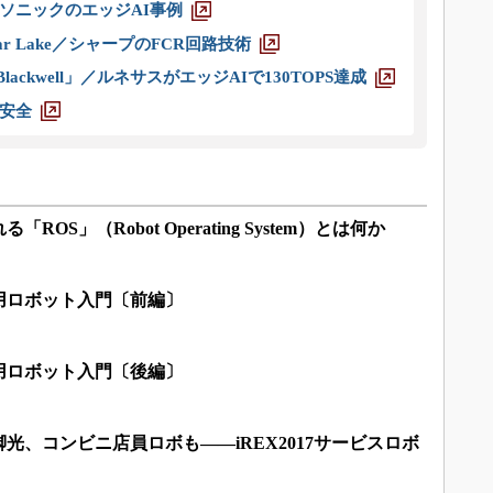
ソニックのエッジAI事例
r Lake／シャープのFCR回路技術
ackwell」／ルネサスがエッジAIで130TOPS達成
安全
OS」（Robot Operating System）とは何か
用ロボット入門〔前編〕
用ロボット入門〔後編〕
光、コンビニ店員ロボも――iREX2017サービスロボ