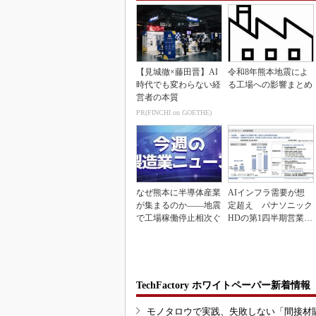
【見城徹×藤田晋】AI
令和8年熊本地震によ
時代でも変わらない経
る工場への影響まとめ
営者の本質
PR(FINCHI on GOETHE)
なぜ熊本に半導体産業
AIインフラ需要が想
が集まるのか――地震
定超え パナソニック
で工場稼働停止相次ぐ
HDの第1四半期営業利
益が過去最高達成
TechFactory ホワイトペーパー新着情報
モノタロウで実践、失敗しない「間接材