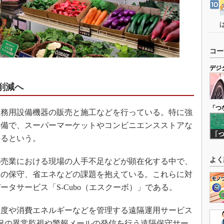
コー
デジ
削減へ
「つ
務用設備機器の販売と施工などを行っている。特に強
設備で、スーパーマーケットやコンビニエンスストアな
いるという。
よく
売業における現場の人手不足などが顕在化する中で、
器の保守、省エネなどの課題を抱えている。これらに対
タサービス「S-Cubo（エスクーボ）」である。
度や消費エネルギーなどを管理する遠隔運用サービス
状況の異常監視や警報メールの発信を行う遠隔保守サー