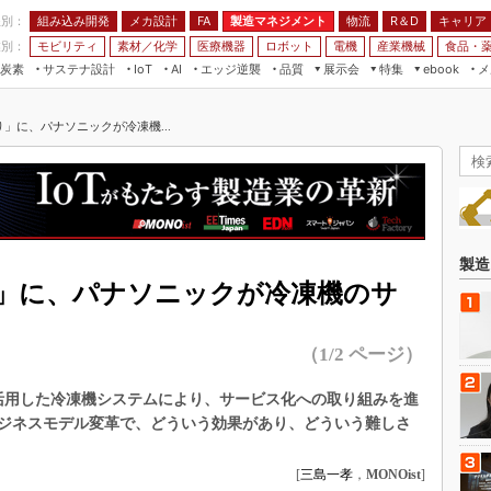
程別：
組み込み開発
メカ設計
製造マネジメント
物流
R＆D
キャリア
FA
業別：
モビリティ
素材／化学
医療機器
ロボット
電機
産業機械
食品・
炭素
サステナ設計
エッジ逆襲
品質
展示会
特集
メ
IoT
AI
ebook
伝承
組み込み開発
CEATEC
読者調査まとめ
編集後記
り」に、パナソニックが冷凍機...
JIMTOF
保全
メカ設計
つながるクルマ
組込み/エッジ コンピューティング
ス
 AI
製造マネジメント
5G
展＆IoT/5Gソリューション展
VR／AR
FA
IIFES
モビリティ
フィールドサービス
国際ロボット展
素材／化学
FPGA
製造
ジャパンモビリティショー
り」に、パナソニックが冷凍機のサ
組み込み画像技術
TECHNO-FRONTIER
組み込みモデリング
人テク展
（1/2 ページ）
Windows Embedded
スマート工場EXPO
車載ソフト開発
を活用した冷凍機システムにより、サービス化への取り組みを進
EdgeTech+
ジネスモデル変革で、どういう効果があり、どういう難しさ
ISO26262
日本ものづくりワールド
無償設計ツール
[
三島一孝
，
MONOist
]
AUTOMOTIVE WORLD