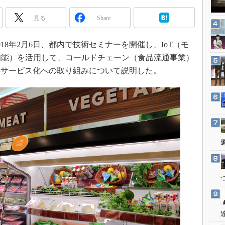
3Dプリンタ
産業オープンネット展
見る
Share
デジタルツインとCAE
S＆OP
8年2月6日、都内で技術セミナーを開催し、IoT（モ
インダストリー4.0
知能）を活用して、コールドチェーン（食品流通事業）
イノベーション
のサービス化への取り組みについて説明した。
製造業ビッグデータ
メイドインジャパン
植物工場
知財マネジメント
海外生産
グローバル設計・開発
制御セキュリティ
新型コロナへの対応