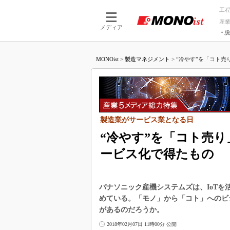
工
産
メディア
脱
つながる技術
AI×技術
MONOist
>
製造マネジメント
>
“冷やす”を「コト売
つながる工場
AI×設備
つながるサービ
Physical
製造業がサービス業となる日
“冷やす”を「コト売
ービス化で得たもの
パナソニック産機システムズは、IoT
めている。「モノ」から「コト」へのビ
があるのだろうか。
2018年02月07日 11時00分 公開