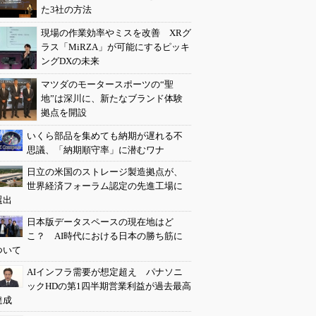
た3社の方法
現場の作業効率やミスを改善 XRグ
ラス「MiRZA」が可能にするピッキ
ングDXの未来
マツダのモータースポーツの“聖
地”は深川に、新たなブランド体験
拠点を開設
いくら部品を集めても納期が遅れる不
思議、「納期順守率」に潜むワナ
日立の米国のストレージ製造拠点が、
世界経済フォーラム認定の先進工場に
選出
日本版データスペースの現在地はど
こ？ AI時代における日本の勝ち筋に
ついて
AIインフラ需要が想定超え パナソニ
ックHDの第1四半期営業利益が過去最高
達成