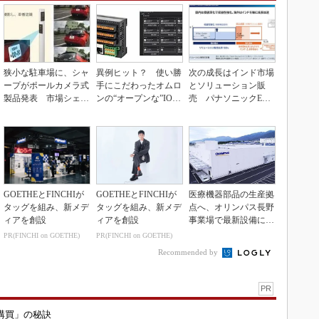
狭小な駐車場に、シャ
異例ヒット？ 使い勝
次の成長はインド市場
ープがポールカメラ式
手にこだわったオムロ
とソリューション販
製品発表 市場シェア
ンの“オープンな”IO-L
売 パナソニックEW
10％目指す
inkマスター
の2030年度戦略
GOETHEとFINCHIが
GOETHEとFINCHIが
医療機器部品の生産拠
タッグを組み、新メデ
タッグを組み、新メデ
点へ、オリンパス長野
ィアを創設
ィアを創設
事業場で最新設備に機
能集約
PR(FINCHI on GOETHE)
PR(FINCHI on GOETHE)
Recommended by
PR
購買」の秘訣