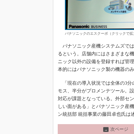
パナソニックのエスクーボ（クリックで拡
パナソニック産機システムズでは、
るという。店舗内にはさまざまな
ニック以外の設備を登録すれば管
本的にはパナソニック製の機器の
「現在の導入状況では全体の3分
モス、半分がプロメンテツール。
対応が課題となっている。外部セ
しい面がある」とパナソニック産機
ン統括部 統括事業の藤田卓也氏は
次ページ
→