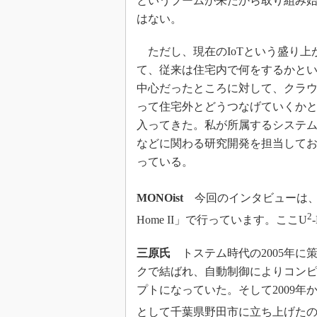
というブームが来たから取り組み
はない。
ただし、現在のIoTという盛り上
て、従来は住宅内で何をするかと
中心だったところに対して、クラ
って住宅外とどうつなげていくか
入ってきた。私が所属するシステム
などに関わる研究開発を担当してお
っている。
MONOist
今回のインタビューは、住
2
Home II」で行っています。ここU
三原氏
トステム時代の2005年に
クで結ばれ、自動制御によりコン
プトになっていた。そして2009
として千葉県野田市に立ち上げたの