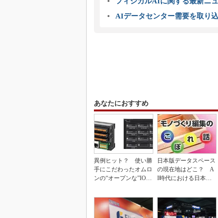
フィジカルAIに関する最新ニュー
AIデータセンター需要を取り
あなたにおすすめ
異例ヒット？ 使い勝
日本版データスペース
手にこだわったオムロ
の現在地はどこ？ A
ンの“オープンな”IO-L
I時代における日本の
inkマスター
勝ち筋について