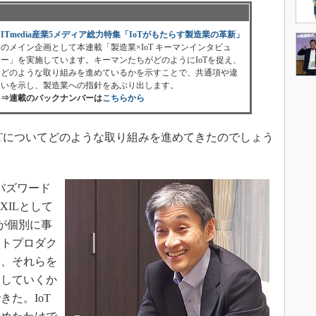
ITmedia産業5メディア総力特集「IoTがもたらす製造業の革新」
のメイン企画として本連載「製造業×IoT キーマンインタビュ
ー」を実施しています。キーマンたちがどのようにIoTを捉え、
どのような取り組みを進めているかを示すことで、共通項や違
いを示し、製造業への指針をあぶり出します。
⇒連載のバックナンバーは
こちらから
IoTについてどのような取り組みを進めてきたのでしょう
バズワード
XILとして
が個別に事
ートプロダク
ら、それらを
用していくか
た。IoT