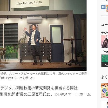
コー
デジ
「つ
会の様子。スマートスピーカーとの連携により、窓のシャッターの開閉
よく
自動で行えることを示した
じめデジタル関連技術の研究開発を担当する同社
 システム技術研究所 所長の三原寛司氏に、IoTやスマートホーム