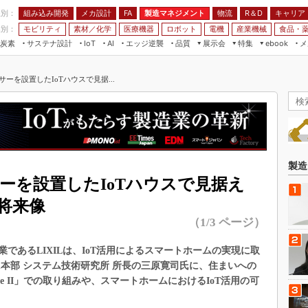
程別：
組み込み開発
メカ設計
製造マネジメント
物流
R＆D
キャリア
FA
業別：
モビリティ
素材／化学
医療機器
ロボット
電機
産業機械
食品・
炭素
サステナ設計
エッジ逆襲
品質
展示会
特集
メ
IoT
AI
ebook
伝承
組み込み開発
CEATEC
読者調査まとめ
編集後記
ンサーを設置したIoTハウスで見据...
JIMTOF
保全
メカ設計
つながるクルマ
組込み/エッジ コンピューティング
ス
 AI
製造マネジメント
5G
展＆IoT/5Gソリューション展
VR／AR
FA
IIFES
モビリティ
フィールドサービス
国際ロボット展
素材／化学
FPGA
製造
ジャパンモビリティショー
ンサーを設置したIoTハウスで見据え
組み込み画像技術
TECHNO-FRONTIER
将来像
組み込みモデリング
人テク展
（1/3 ページ）
Windows Embedded
スマート工場EXPO
車載ソフト開発
であるLIXILは、IoT活用によるスマートホームの実現に取
EdgeTech+
search本部 システム技術研究所 所長の三原寛司氏に、住まいへの
ISO26262
日本ものづくりワールド
me II」での取り組みや、スマートホームにおけるIoT活用の可
無償設計ツール
AUTOMOTIVE WORLD