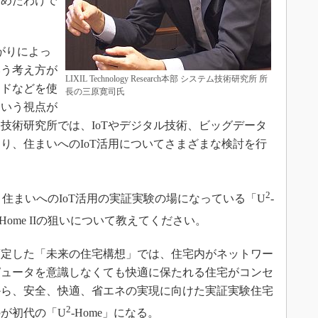
始めたわけで
がりによっ
いう考え方が
LIXIL Technology Research本部 システム技術研究所 所
ウドなどを使
長の三原寛司氏
という視点が
技術研究所では、IoTやデジタル技術、ビッグデータ
り、住まいへのIoT活用についてさまざまな検討を行
2
まいへのIoT活用の実証実験の場になっている「U
-
-Home IIの狙いについて教えてください。
策定した「未来の住宅構想」では、住宅内がネットワー
ピュータを意識しなくても快適に保たれる住宅がコンセ
年から、安全、快適、省エネの実現に向けた実証実験住宅
2
が初代の「U
-Home」になる。