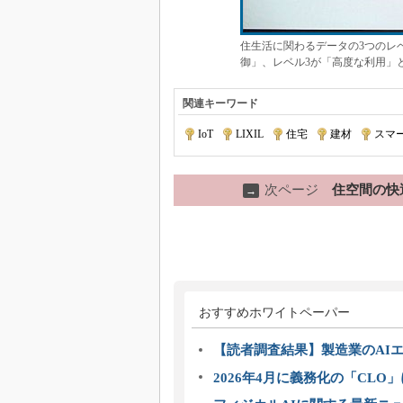
住生活に関わるデータの3つのレ
御」、レベル3が「高度な利用」と
関連キーワード
IoT
|
LIXIL
|
住宅
|
建材
|
スマ
次ページ
住空間の快
→
おすすめホワイトペーパー
【読者調査結果】製造業のAI
2026年4月に義務化の「CL