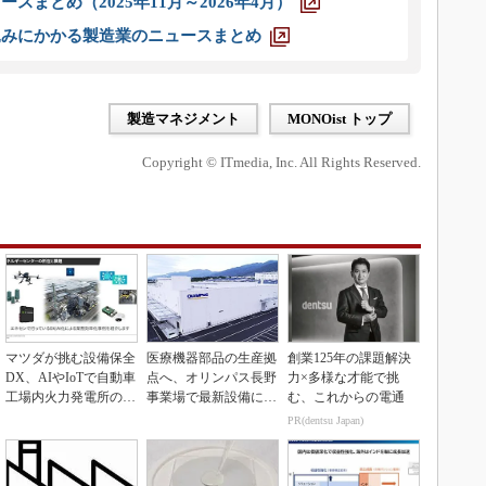
スまとめ（2025年11月～2026年4月）
込みにかかる製造業のニュースまとめ
製造マネジメント
MONOist トップ
Copyright © ITmedia, Inc. All Rights Reserved.
マツダが挑む設備保全
医療機器部品の生産拠
創業125年の課題解決
DX、AIやIoTで自動車
点へ、オリンパス長野
力×多様な才能で挑
工場内火力発電所の現
事業場で最新設備に機
む、これからの電通
地点検ゼロへ
能集約
PR(dentsu Japan)