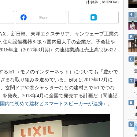
3Dプリンタ
[
朴尚洙
，
MONOist
]
産業オープンネット展
デジタルツインとCAE
Share
S＆OP
インダストリー4.0
、INAX、新日軽、東洋エクステリア、サンウェーブ工業の
イノベーション
と住宅設備機器を扱う国内最大手の企業だ。子会社や
016年度（2017年3月期）の連結業績は売上高1兆6322
製造業ビッグデータ
メイドインジャパン
植物工場
するIoT（モノのインターネット）についても「豊かで
知財マネジメント
まな取り組みを進めている。例えば2017年12月に
、玄関ドアや窓シャッターなどの建材までIoTでつな
海外生産
」を発表。2018年4月に全国で発売する計画だ（関連記
グローバル設計・開発
に参入、国内で初めて建材とスマートスピーカーが連携
）。
制御セキュリティ
新型コロナへの対応