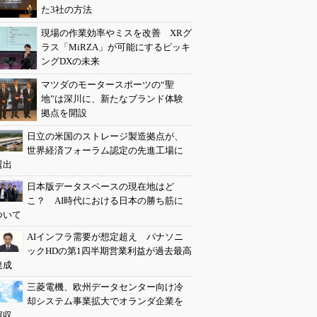
た3社の方法
現場の作業効率やミスを改善 XRグ
ラス「MiRZA」が可能にするピッキ
ングDXの未来
マツダのモータースポーツの“聖
地”は深川に、新たなブランド体験
拠点を開設
日立の米国のストレージ製造拠点が、
世界経済フォーラム認定の先進工場に
選出
日本版データスペースの現在地はど
こ？ AI時代における日本の勝ち筋に
ついて
AIインフラ需要が想定超え パナソニ
ックHDの第1四半期営業利益が過去最高
達成
三菱電機、欧州データセンター向け冷
却システム事業拡大でオランダ企業を
買収