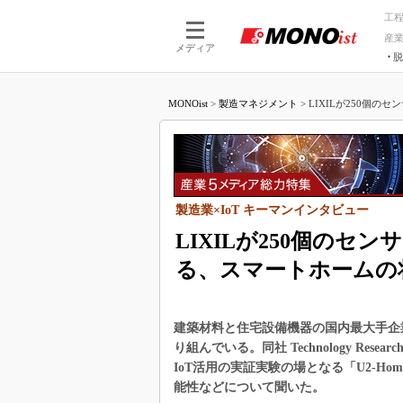
工
産
メディア
脱
つながる技術
AI×技術
MONOist
>
製造マネジメント
>
LIXILが250個のセ
つながる工場
AI×設備
つながるサービ
Physical
製造業×IoT キーマンインタビュー
LIXILが250個のセ
る、スマートホームの
建築材料と住宅設備機器の国内最大手企業
り組んでいる。同社 Technology Re
IoT活用の実証実験の場となる「U2-Ho
能性などについて聞いた。