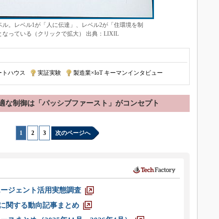
ベル。レベル1が「人に伝達」、レベル2が「住環境を制
なっている（クリックで拡大） 出典：LIXIL
ートハウス
|
実証実験
|
製造業×IoT キーマンインタビュー
適な制御は「パッシブファースト」がコンセプト
1
|
2
|
3
次のページへ
エージェント活用実態調査
O」に関する動向記事まとめ