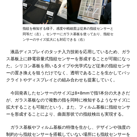
指紋を検知する様子。感度や精細度は従来の指紋センサーと
同等だ（左）。センサーにガラス基板を使っており、指紋セ
ンサーのサイズ拡大にも対応できる（右）
液晶ディスプレイのタッチ入力技術を応用しているため、ガラ
ス基板上に静電容量式指紋センサーを形成することが可能になっ
た。シリコン基板を用いるタイプや光学式など従来の指紋センサ
ーの置き換えを狙うだけでなく、透明であることを生かしてバッ
クライトやディスプレイとの組み合わせも提案していく。
今回発表したセンサーのサイズは8×8mmで指1本分の大きさだ
が、ガラス基板なので複数の指を同時に検知するようなサイズに
拡大することも可能だという。また、フィルム基板に指紋センサ
ーを形成することにより、曲面形状での指紋検出も実現する。
ガラス基板やフィルム基板の特徴を生かし、デザインや強度の
制約から指紋センサーを搭載していない場所にも指紋センサーを