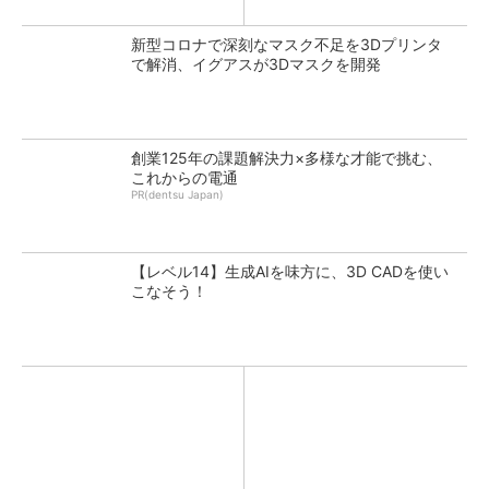
新型コロナで深刻なマスク不足を3Dプリンタ
で解消、イグアスが3Dマスクを開発
創業125年の課題解決力×多様な才能で挑む、
これからの電通
PR(dentsu Japan)
【レベル14】生成AIを味方に、3D CADを使い
こなそう！