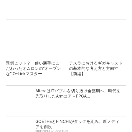
異例ヒット？ 使い勝手にこ
テスラにおけるギガキャスト
だわったオムロンの“オープン
の基本的な考え方と方向性
な”IO-Linkマスター
【前編】
AlteraはITバブルを切り抜け全盛期へ、時代を
先取りしたArmコア＋FPGA...
GOETHEとFINCHIがタッグを組み、新メディ
アを創設
PR(FINCHI on GOETHE)