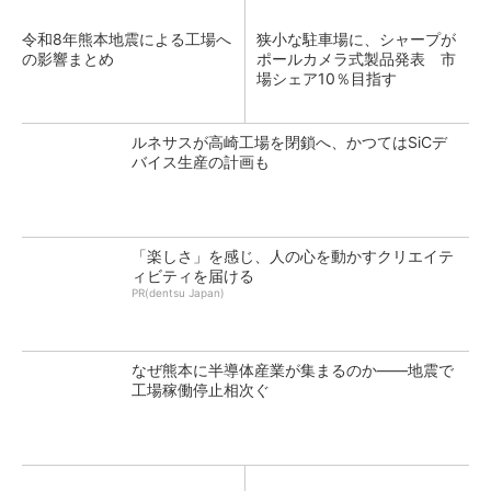
令和8年熊本地震による工場へ
狭小な駐車場に、シャープが
の影響まとめ
ポールカメラ式製品発表 市
場シェア10％目指す
ルネサスが高崎工場を閉鎖へ、かつてはSiCデ
バイス生産の計画も
「楽しさ」を感じ、人の心を動かすクリエイテ
ィビティを届ける
PR(dentsu Japan)
なぜ熊本に半導体産業が集まるのか――地震で
工場稼働停止相次ぐ