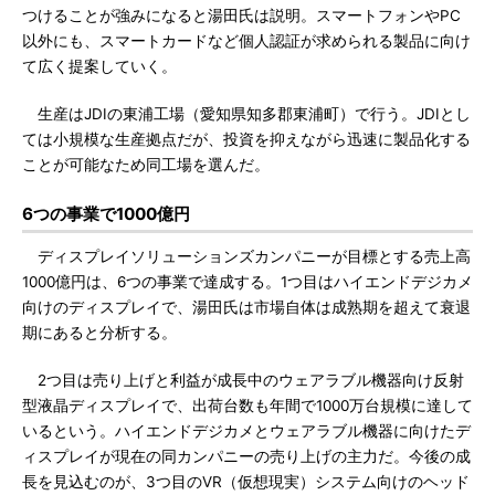
つけることが強みになると湯田氏は説明。スマートフォンやPC
以外にも、スマートカードなど個人認証が求められる製品に向け
て広く提案していく。
生産はJDIの東浦工場（愛知県知多郡東浦町）で行う。JDIとし
ては小規模な生産拠点だが、投資を抑えながら迅速に製品化する
ことが可能なため同工場を選んだ。
6つの事業で1000億円
ディスプレイソリューションズカンパニーが目標とする売上高
1000億円は、6つの事業で達成する。1つ目はハイエンドデジカメ
向けのディスプレイで、湯田氏は市場自体は成熟期を超えて衰退
期にあると分析する。
2つ目は売り上げと利益が成長中のウェアラブル機器向け反射
型液晶ディスプレイで、出荷台数も年間で1000万台規模に達して
いるという。ハイエンドデジカメとウェアラブル機器に向けたデ
ィスプレイが現在の同カンパニーの売り上げの主力だ。今後の成
長を見込むのが、3つ目のVR（仮想現実）システム向けのヘッド