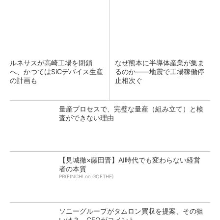
ルネサスが高崎工場を閉鎖
なぜ熊本に半導体産業が集ま
へ、かつてはSiCデバイス生産
るのか――地震で工場稼働停
の計画も
止相次ぐ
量産プロセスで、完璧な量産（組み立て）と検
査ができない理由
【見城徹×藤田晋】AI時代でも変わらない経営
者の本質
PR(FINCHI on GOETHE)
ソニーグループがタムロン買収を提案、その狙
いは？ CFOがコメント