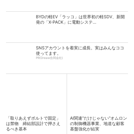
BYDの軽EV「ラッコ」は世界初の軽SDV、新開
発の「X-PACK」に電動システ...
SNSアカウントを着実に成長。実はみんなココ
使ってます。
PR(Dreaw合同会社)
「取りあえずボルトで固定」
AI関連“だけじゃない”オムロン
は禁物 締結部設計で押さえ
の制御機器事業、地道な顧客
るべき基本
基盤強化が結実