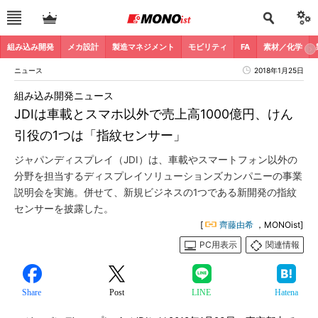
組み込み開発
メカ設計
製造マネジメント
モビリティ
FA
素材／化学
ニュース
2018年1月25日
組み込み開発ニュース
JDIは車載とスマホ以外で売上高1000億円、けん
引役の1つは「指紋センサー」
ジャパンディスプレイ（JDI）は、車載やスマートフォン以外の
分野を担当するディスプレイソリューションズカンパニーの事業
説明会を実施。併せて、新規ビジネスの1つである新開発の指紋
センサーを披露した。
[
齊藤由希
，MONOist]
PC用表示
関連情報
Share
Post
LINE
Hatena