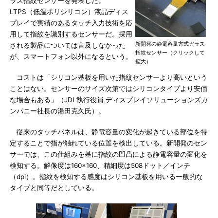
ラス指紋センサーを発表した。
LTPS（低温ポリシリコン）液晶ディス
プレイで実績のあるタッチ入力技術を応
用して指紋を識別するセンサーだ。採用
新開発の静電容量方式ガラス
される製品については言及しなかった
指紋センサー（クリックして
が、スマートフォン以外になるという。
拡大）
コストは「シリコン基板を用いた指紋センサーより高いという
ことはない。センサーのサイズ次第ではシリコンタイプより安価
な場合もある」（JDI 執行役員 ディスプレイソリューションズカ
ンパニー社長の湯田克久氏）。
従来のタッチパネルは、静電容量の変化が起きている部位を特
定することで指が触れている位置を検出している。新開発のセン
サーでは、この仕組みを基に指紋の凹凸による静電容量の変化を
検知する。解像度は160×160、精細度は508ドット／インチ
（dpi）。指紋を検知する感度はシリコン基板を用いる一般的な
タイプと同等だとしている。