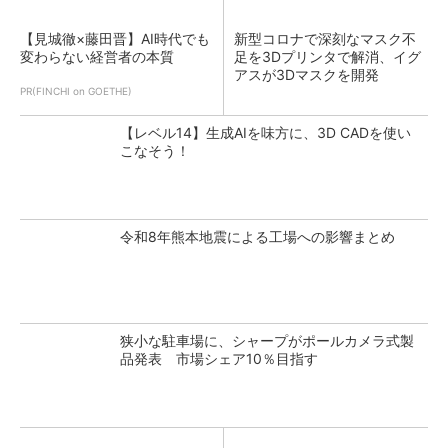
【見城徹×藤田晋】AI時代でも
新型コロナで深刻なマスク不
変わらない経営者の本質
足を3Dプリンタで解消、イグ
アスが3Dマスクを開発
PR(FINCHI on GOETHE)
【レベル14】生成AIを味方に、3D CADを使い
こなそう！
令和8年熊本地震による工場への影響まとめ
狭小な駐車場に、シャープがポールカメラ式製
品発表 市場シェア10％目指す