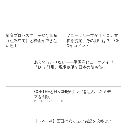
量産プロセスで、完璧な量産
ソニーグループがタムロン買
（組み立て）と検査ができな
収を提案、その狙いは？ CF
い理由
Oがコメント
あえて歩かせない――準国産ヒューマノイド
「D1」登場、現場稼働で日本の勝ち筋へ
GOETHEとFINCHIがタッグを組み、新メディ
アを創設
PR(FINCHI on GOETHE)
【レベル4】図面の穴寸法の表記を攻略せよ！