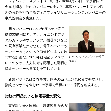
ジャパンディスプレイ（JDI）は2018年1月23日、東京都内で
会見を開き、社内カンパニーの1つで、車載やスマートフォン以
外の分野を担当するディスプレイソリューションズカンパニーの
事業説明会を実施した。
同カンパニーは2020年度の売上高目
標1000億円に向けて、ハイエンドデジ
タルカメラやウェアラブル機器向けなど
の既存事業だけでなく、電子ペーパーや
センサー向けといった新規ビジネスも展
ジャパンディスプレイの湯田
開する計画だ。2018年は液晶ディスプ
克久氏
レイのタッチ入力技術を応用した透明な
指紋センサーの量産を予定している。
新規ビジネスは既存事業と同等の売り上げ規模まで発展させ、
指紋センサーを含む6つの事業で目標の1000億円を達成する。
指紋の凹凸による静電容量の変化
事業説明会と同日に、静電容量方式ガ