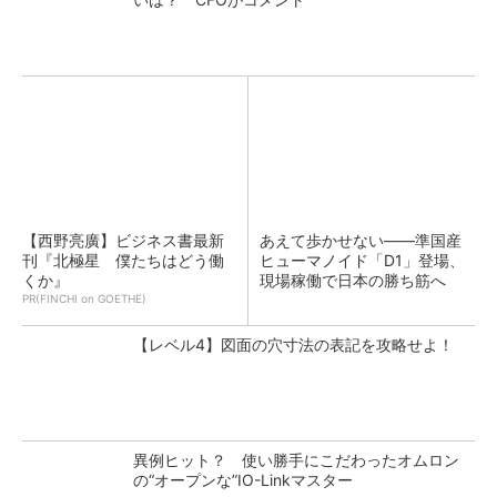
【西野亮廣】ビジネス書最新
あえて歩かせない――準国産
刊『北極星 僕たちはどう働
ヒューマノイド「D1」登場、
くか』
現場稼働で日本の勝ち筋へ
PR(FINCHI on GOETHE)
【レベル4】図面の穴寸法の表記を攻略せよ！
異例ヒット？ 使い勝手にこだわったオムロン
の“オープンな”IO-Linkマスター