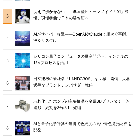
あえて歩かせない――準国産ヒューマノイド「D1」登
場、現場稼働で日本の勝ち筋へ
AIがサイバー攻撃――OpenAIやClaudeで相次ぐ事態、
波及リスクは
シリコン量子コンピュータの量産開発へ、インテルの
18Aプロセスを活用
日立建機の新社名「LANDCROS」を世界に発信、大谷
選手がブランドアンバサダー就任
老朽化したポンプの主要部品を金属3Dプリンタで一体
造形、納期を3分の1に短縮
AIと量子化学計算の連携で色純度の高い青色発光材料を
開発