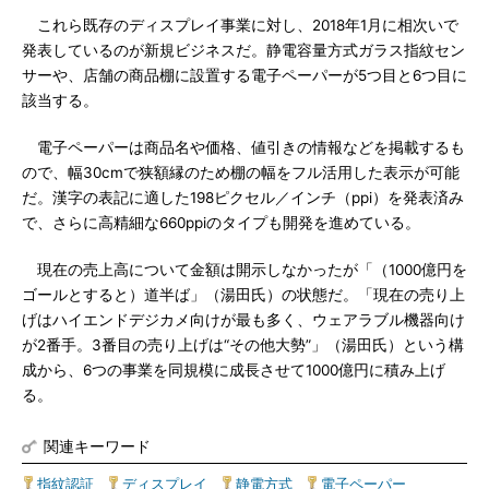
これら既存のディスプレイ事業に対し、2018年1月に相次いで
発表しているのが新規ビジネスだ。静電容量方式ガラス指紋セン
サーや、店舗の商品棚に設置する電子ペーパーが5つ目と6つ目に
該当する。
電子ペーパーは商品名や価格、値引きの情報などを掲載するも
ので、幅30cmで狭額縁のため棚の幅をフル活用した表示が可能
だ。漢字の表記に適した198ピクセル／インチ（ppi）を発表済み
で、さらに高精細な660ppiのタイプも開発を進めている。
現在の売上高について金額は開示しなかったが「（1000億円を
ゴールとすると）道半ば」（湯田氏）の状態だ。「現在の売り上
げはハイエンドデジカメ向けが最も多く、ウェアラブル機器向け
が2番手。3番目の売り上げは“その他大勢”」（湯田氏）という構
成から、6つの事業を同規模に成長させて1000億円に積み上げ
る。
関連キーワード
指紋認証
|
ディスプレイ
|
静電方式
|
電子ペーパー
|