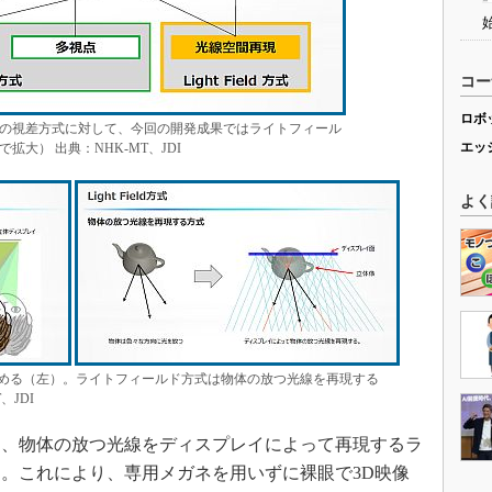
コー
ロボ
の視差方式に対して、今回の開発成果ではライトフィール
エッ
大） 出典：NHK-MT、JDI
よく
める（左）。ライトフィールド方式は物体の放つ光線を再現する
、JDI
、物体の放つ光線をディスプレイによって再現するラ
。これにより、専用メガネを用いずに裸眼で3D映像