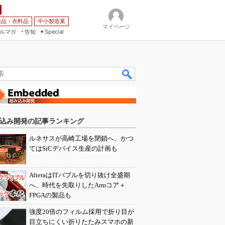
薬品・衣料品
中小製造業
マイページ
ルマガ
告知
Special
込み開発の記事ランキング
ルネサスが高崎工場を閉鎖へ、かつ
てはSiCデバイス生産の計画も
AlteraはITバブルを切り抜け全盛期
へ、時代を先取りしたArmコア＋
FPGAの製品も
強度20倍のフィルム採用で折り目が
目立ちにくい折りたたみスマホの新