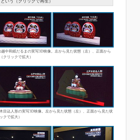
）という（クリックで再生）
の越中和紙だるまの実写3D映像。左から見た状態（左）、正面から
（クリックで拡大）
木目込人形の実写3D映像。左から見た状態（左）、正面から見た状
ックで拡大）