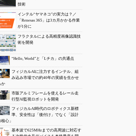
技術
インテル“ヤマネコ”の実力は？／
「Renesas 365」は3カ月かかる作業
が1分に
フラクタルによる高精度画像認識技
術を開発
“Hello, World”と「Lチカ」の共通点
フィジカルAIに注力するインテル、組
み込み市場での約40年の実績を生かせ
るか
市販アルミフレームを使えるレール走
行型AI監視ロボットを開発
フィジカルAI時代のロボティクス新標
準、安全性は「後付け」でなく「設計
の核心」
基本波で625MHzまでの高周波に対応す