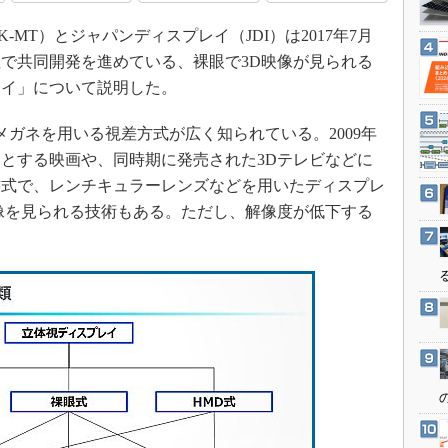
3Dプリンタ
産業オープンネット展
MT）とジャパンディスプレイ（JDI）は2017年7月
デジタルツインとCAE
社で共同開発を進めている、裸眼で3D映像が見られる
S＆OP
レイ」について説明した。
インダストリー4.0
イノベーション
メガネを用いる視差方式が広く知られている。2009年
とする映画や、同時期に発売された3Dテレビなどに
製造業ビッグデータ
方式で、レンチキュラーレンズなどを用いたディスプレ
メイドインジャパン
像を見られる技術もある。ただし、解像度が低下する
植物工場
知財マネジメント
海外生産
グローバル設計・開発
制御セキュリティ
新型コロナへの対応