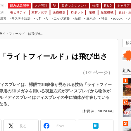
程別：
組み込み開発
メカ設計
製造マネジメント
物流
R＆D
キャリア
FA
業別：
モビリティ
素材／化学
医療機器
ロボット
電機
産業機械
食品・
炭素
サステナ設計
エッジ逆襲
品質
展示会
特集
メ
IoT
AI
ebook
伝承
組み込み開発
CEATEC
読者調査まとめ
編集後記
ライトフィールド」は飛び出...
JIMTOF
保全
メカ設計
つながるクルマ
組込み/エッジ コンピューティング
ス
 AI
製造マネジメント
5G
展＆IoT/5Gソリューション展
VR／AR
FA
イ「ライトフィールド」は飛び出さ
IIFES
モビリティ
フィールドサービス
国際ロボット展
素材／化学
FPGA
組み
（1/2 ページ）
ジャパンモビリティショー
組み込み画像技術
TECHNO-FRONTIER
ディスプレイは、裸眼で3D映像が見られる技術「ライトフィー
組み込みモデリング
専用の3Dメガネを用いる視差方式がディスプレイから物体が
人テク展
Windows Embedded
ルドディスプレイはディスプレイの中に物体が存在している
スマート工場EXPO
なる。
車載ソフト開発
EdgeTech+
[
朴尚洙
，
MONOist
]
ISO26262
日本ものづくりワールド
無償設計ツール
見る
Share
AUTOMOTIVE WORLD