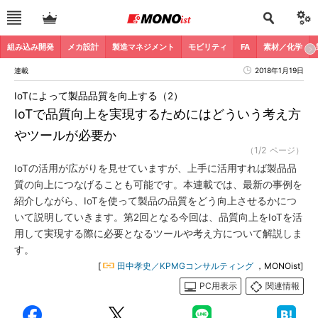
組み込み開発
メカ設計
製造マネジメント
モビリティ
FA
素材／化学
連載
2018年1月19日
IoTによって製品品質を向上する（2）
IoTで品質向上を実現するためにはどういう考え方
やツールが必要か
（1/2 ページ）
IoTの活用が広がりを見せていますが、上手に活用すれば製品品
質の向上につなげることも可能です。本連載では、最新の事例を
紹介しながら、IoTを使って製品の品質をどう向上させるかにつ
いて説明していきます。第2回となる今回は、品質向上をIoTを活
用して実現する際に必要となるツールや考え方について解説しま
す。
[
田中孝史／KPMGコンサルティング
，MONOist]
PC用表示
関連情報