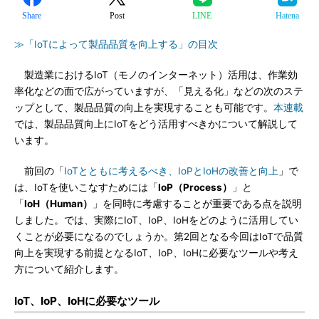
Share
Post
LINE
Hatena
≫「IoTによって製品品質を向上する」の目次
製造業におけるIoT（モノのインターネット）活用は、作業効
率化などの面で広がっていますが、「見える化」などの次のステ
ップとして、製品品質の向上を実現することも可能です。
本連載
では、製品品質向上にIoTをどう活用すべきかについて解説して
います。
前回の「
IoTとともに考えるべき、IoPとIoHの改善と向上
」で
は、IoTを使いこなすためには「
IoP（Process）
」と
「
IoH（Human）
」を同時に考慮することが重要である点を説明
しました。では、実際にIoT、IoP、IoHをどのように活用してい
くことが必要になるのでしょうか。第2回となる今回はIoTで品質
向上を実現する前提となるIoT、IoP、IoHに必要なツールや考え
方について紹介します。
IoT、IoP、IoHに必要なツール