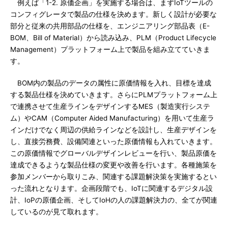
例えば「1-2. 原価企画」を実施する場合は、まずIoTツールの
コンフィグレータで製品の仕様を決めます。新しく設計が必要な
部分と従来の共用部品の仕様を、エンジニアリング部品表（E-
BOM、Bill of Material）から読み込み、PLM（Product Lifecycle
Management）プラットフォーム上で製品を組み立てていきま
す。
BOM内の製品のデータの属性に原価情報を入れ、目標を達成
する製品仕様を決めていきます。さらにPLMプラットフォーム上
で連携させて生産ラインをデザインするMES（製造実行システ
ム）やCAM（Computer Aided Manufacturing）を用いて生産ラ
インだけでなく周辺の供給ラインなどを設計し、生産デザインを
し、直接労務費、設備関連といった原価情報も入れていきます。
この原価情報でグローバルデザインレビューを行い、製品原価を
達成できるような製品仕様の変更や改善を行います。各種施策を
参加メンバーから取りこみ、関連する課題解決策を実施するとい
った流れとなります。企画段階でも、IoTに関連するデジタル設
計、IoPの原価企画、そしてIoHの人の課題解決力の、全てが関連
しているのが見て取れます。