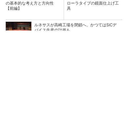
の基本的な考え方と方向性
ローラタイプの鏡面仕上げ工
【前編】
具
ルネサスが高崎工場を閉鎖へ、かつてはSiCデ
バイス生産の計画も
SNSアカウントを着実に成長。実はみんなココ
使ってます。
PR(Dreaw合同会社)
令和8年熊本地震による工場への影響まとめ