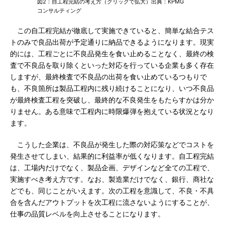
図2：自工程完結の考え方（クリックで拡大）出典：KPMG
コンサルティング
この自工程完結が徹底して実施できていると、簡単な結合テス
トのみで良品出荷が予定通りに納品できるようになります。現実
的には、工程ごとに不良品発生を食い止めることなく、最終の検
査で不良品を取り除くといった対応を行っている企業も多く存在
しますが、最終検査で不良品の出荷を食い止めているつもりで
も、不良箇所は製品工程内に残り続けることになり、いつ不良品
が最終検査工程を突破し、最終的な不良発生をもたらすかは分か
りません。ある意味で工程内に時限爆弾を抱えている状況となり
ます。
こうした企業は、不良品が発生した際の対応策などでコストを
発生させてしまい、結果的に利益率が低くなります。自工程完結
は、工場内だけでなく、製品企画、デザインなど全ての工程で、
実施すべき考え方です。なお、製造業だけでなく、銀行、商社な
どでも、同じことがいえます。次の工程を意識して、不良・不具
合を含んだアウトプットを次工程に流さないようにすることが、
仕事の品質レベルを向上させることになります。