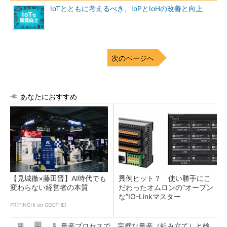
IoTとともに考えるべき、IoPとIoHの改善と向上
次のページへ
あなたにおすすめ
【見城徹×藤田晋】AI時代でも
異例ヒット？ 使い勝手にこ
変わらない経営者の本質
だわったオムロンの“オープン
な”IO-Linkマスター
PR(FINCHI on GOETHE)
量産プロセスで、完璧な量産（組み立て）と検