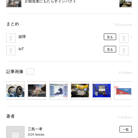
が製造業にもたらすインパクト
まとめ
8 Keywords
故障
稼
見る
IoT
FA
見る
記事画像
＋
6 Images
1
2
3
4
5
6
著者
1 Authors
三島一孝
一覧
3124 Articles