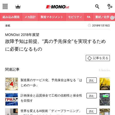
組み込み開発
メカ設計
製造マネジメント
モビリティ
FA
素材／化学
連載
2018年1月16日
MONOist 2018年展望
故障予知は前提、“真の予兆保全”を実現するため
に必要になるもの
記事を見る
関連記事
6 Articles
製造業のサービス化、予兆保全は単なる「は
読む
じめの一歩」
計画保全と品質保全で工程の信頼性と保全性
読む
を目指す
世界を変えるAI技術「ディープラーニング」
読む