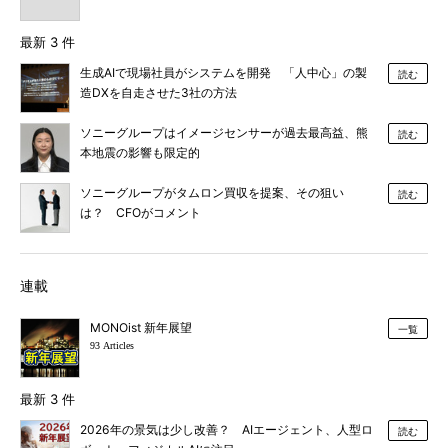
最新 3 件
生成AIで現場社員がシステムを開発 「人中心」の製
読む
造DXを自走させた3社の方法
ソニーグループはイメージセンサーが過去最高益、熊
読む
本地震の影響も限定的
ソニーグループがタムロン買収を提案、その狙い
読む
は？ CFOがコメント
連載
MONOist 新年展望
一覧
93 Articles
最新 3 件
2026年の景気は少し改善？ AIエージェント、人型ロ
読む