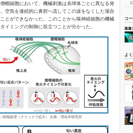
の僧帽細胞において、機械刺激は糸球体ごとに異なる発
た。空気を連続的に鼻腔へ流してこの波をなくした場合
むことができなかった。このことから嗅神経細胞の機械
コー
火タイミングの制御に役立つことが分かった。
高速
よく
い情報処理（クリックで拡大） 出典：理化学研究所