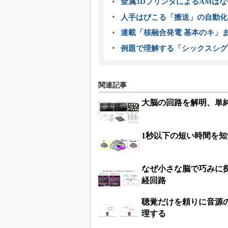
金属3DプリンタによるAMは
人手はびこる「搬送」の自動化
連載「核融合発電 基本のキ」
例題で理解する「シックスシグ
関連記事
大脳の回路を解明、単
1秒以下の短い時間を
なぜ小さな脳で巧みに
経回路
聴覚だけを頼りに音源
理する