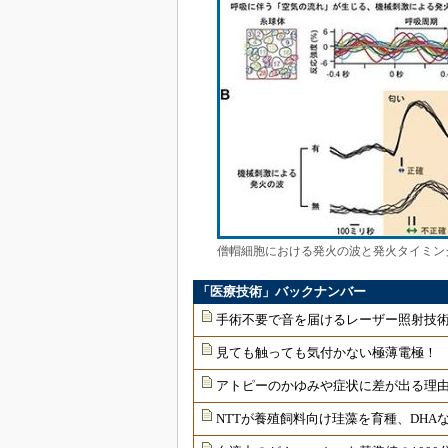
僧帽細胞における発火の波と発火タイミン
「医療技術」バックナンバー
手術不要で音を届けるレーザー照射技
見ても触っても気付かない極薄電極！
アトピーのかゆみや症状に差が出る理由
NTTが養殖飼料向け珪藻を育種、DHAな