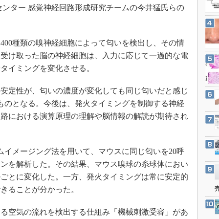
3Dプリンタ
センター 感覚神経回路形成研究チームの今井猛氏らの
産業オープンネット展
デジタルツインとCAE
S＆OP
00種類の嗅神経細胞によって匂いを検出し、その情
インダストリー4.0
を受け取った脳の神経細胞は、入力に応じて一過的な電
イノベーション
やタイミングを変化させる。
製造業ビッグデータ
安定性が、匂いの濃度が変化しても同じ匂いだと感じ
メイドインジャパン
ものとなる。今後は、発火タイミングを制御する神経
植物工場
回路における演算原理の理解や脳情報の解読が期待され
知財マネジメント
海外生産
イメージング法を用いて、マウスに同じ匂いを20呼
グローバル設計・開発
ーンを解析した。その結果、マウス嗅球の糸球体におい
制御セキュリティ
ルごとに変化した。一方、発火タイミングは常に安定的
新型コロナへの対応
できることが分かった。
る空気の流れを検出する仕組み「機械刺激受容」があ