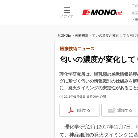
工
産
メディア
脱
つながる技術
AI×技術
MONOist
>
医療機器
>
匂いの濃度が変化しても同じ匂
つながる工場
AI×設備
つながるサービ
Physical
医療技術ニュース
匂いの濃度が変化して
理化学研究所は、哺乳類の感覚情報処理
グに基づく匂いの情報識別の仕組みを解
に、発火タイミングの安定性があること
2018年01月05日 15時00分 公開
印刷する
通知する
理化学研究所は2017年12月7日
て、神経細胞の発火タイミングに