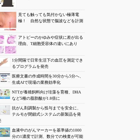
見ても触っても気付かない極薄電
極！ 自然な状態で脳波などを計測
アトピーのかゆみや症状に差が出る
理由、T細胞受容体の違いにあり
1分間隔で日常生活下の血圧を測定でき
るプログラムを発売
医療文書の作成時間を30分から5分へ、
生成AIで現場の業務効率化
NTTが養殖飼料向け珪藻を育種、DHA
など5種の脂肪酸が1.8倍に
抗がん剤調製から投与までを安全に、
テルモが閉鎖式システムの新製品を発
売
血液中のがんマーカーを基準値の1000
分の1濃度で計測、数分での検査が可能