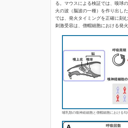
る。マウスによる検証では、嗅球
火の波（脳波の一種）を作り出し
では、発火タイミングを正確に刻
刺激受容は、僧帽細胞における発
哺乳類の嗅神経細胞と僧帽細胞における匂