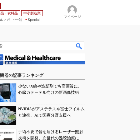
薬品・衣料品
中小製造業
マイページ
ルマガ
告知
Special
機器の記事ランキング
少ないX線や造影剤でも高画質に、
心臓カテーテル向けの新画像技術
NVIDIAがアステラスや富士フイルム
と連携、AIで医療分野支援へ
手術不要で音を届けるレーザー照射
技術を開発、次世代の難聴治療に