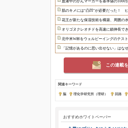
血液中のがんマーカーを基準値の1000
肌のキメには“凸凹”が必要だった！ 
花王が新たな保湿技術を構築、周囲の
オリゴヌクレオチドを高速に鎖伸長で
北中米W杯をウェルビーイングのテス
「記憶があるのに思い出せない」はな
この連載
関連キーワード
脳
|
理化学研究所（理研）
|
回路
|
おすすめホワイトペーパー