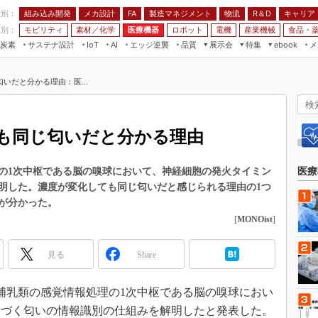
程別：
組み込み開発
メカ設計
製造マネジメント
物流
R＆D
キャリア
FA
業別：
モビリティ
素材／化学
医療機器
ロボット
電機
産業機械
食品・
炭素
サステナ設計
エッジ逆襲
品質
展示会
特集
メ
IoT
AI
ebook
伝承
組み込み開発
CEATEC
読者調査まとめ
編集後記
いだと分かる理由：医...
JIMTOF
保全
メカ設計
つながるクルマ
組込み/エッジ コンピューティング
ス
 AI
製造マネジメント
5G
展＆IoT/5Gソリューション展
VR／AR
FA
も同じ匂いだと分かる理由
IIFES
モビリティ
フィールドサービス
国際ロボット展
素材／化学
FPGA
の1次中枢である脳の嗅球において、神経細胞の発火タイミン
医療
ジャパンモビリティショー
明した。濃度が変化しても同じ匂いだと感じられる理由の1つ
組み込み画像技術
TECHNO-FRONTIER
が分かった。
組み込みモデリング
[
MONOist
]
人テク展
Windows Embedded
スマート工場EXPO
見る
Share
車載ソフト開発
EdgeTech+
ISO26262
日本ものづくりワールド
、哺乳類の感覚情報処理の1次中枢である脳の嗅球におい
無償設計ツール
基づく匂いの情報識別の仕組みを解明したと発表した。
AUTOMOTIVE WORLD