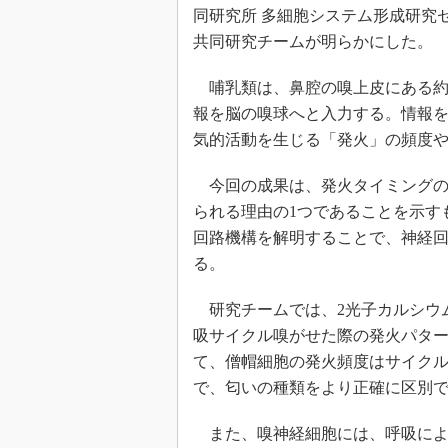
同研究所 多細胞システム形成研究
共同研究チームが明らかにした。
哺乳類は、鼻腔の嗅上皮にある約4
報を脳の嗅球へと入力する。情報
気的活動を生じる「発火」の頻度
今回の成果は、発火タイミングの
られる理由の1つであることを示す
回路機構を解明することで、神経
る。
研究チームでは、2光子カルシウム
吸サイクル嗅がせた際の発火パタ
て、僧帽細胞の発火頻度はサイク
で、匂いの種類をより正確に区別
また、嗅神経細胞には、呼吸によ