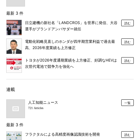
最新 3 件
日立建機の新社名「LANDCROS」を世界に発信、大谷
読む
選手がブランドアンバサダー就任
電動化戦略見直しのホンダが四半期営業利益で過去最
読む
高、2026年度業績も上方修正
トヨタが2026年度通期業績を上方修正、好調なHEVは
読む
次世代電池で競争力を強化へ
連載
人工知能ニュース
一覧
721 Articles
最新 3 件
フラクタルによる高精度画像認識技術を開発
読む