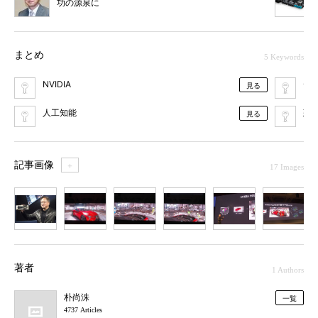
功の源泉に
まとめ
5 Keywords
NVIDIA
デ
見る
人工知能
建
見る
記事画像
＋
17 Images
1
2
3
4
5
6
7
著者
1 Authors
朴尚洙
一覧
4737 Articles