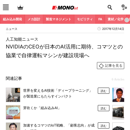
組み込み開発
メカ設計
製造マネジメント
モビリティ
FA
素材／化学
ニュース
2017年12月14日
人工知能ニュース
NVIDIAのCEOが日本のAI活用に期待、コマツとの
協業で自律運転マシンが建設現場へ
記事を見る
関連記事
6 Articles
世界を変えるAI技術「ディープラーニング」
読む
が製造業にもたらすインパクト
芽吹くか「組み込みAI」
読む
加速するコマツのIoT戦略、「顧客志向」が成
読む