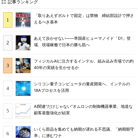
記事ランキング
「取りあえずボルトで固定」は禁物 締結部設計で押さ
えるべき基本
あえて歩かせない――準国産ヒューマノイド「D1」登
場、現場稼働で日本の勝ち筋へ
フィジカルAIに注力するインテル、組み込み市場での約
40年の実績を生かせるか
シリコン量子コンピュータの量産開発へ、インテルの
18Aプロセスを活用
AI関連“だけじゃない”オムロンの制御機器事業、地道な
顧客基盤強化が結実
いくら部品を集めても納期が遅れる不思議、「納期順守
率」に潜むワナ