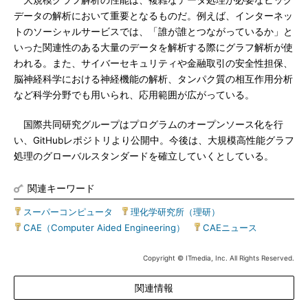
大規模グラフ解析の性能は、複雑なデータ処理が必要なビッグ
データの解析において重要となるものだ。例えば、インターネッ
トのソーシャルサービスでは、「誰が誰とつながっているか」と
いった関連性のある大量のデータを解析する際にグラフ解析が使
われる。また、サイバーセキュリティや金融取引の安全性担保、
脳神経科学における神経機能の解析、タンパク質の相互作用分析
など科学分野でも用いられ、応用範囲が広がっている。
国際共同研究グループはプログラムのオープンソース化を行
い、GitHubレポジトリより公開中。今後は、大規模高性能グラフ
処理のグローバルスタンダードを確立していくとしている。
関連キーワード
スーパーコンピュータ
|
理化学研究所（理研）
|
CAE（Computer Aided Engineering）
|
CAEニュース
Copyright © ITmedia, Inc. All Rights Reserved.
関連情報