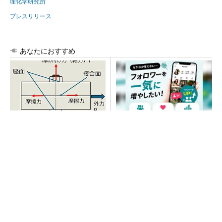
理化学研究所
プレスリリース
あなたにおすすめ
「取りあえずボルトで固定」
SNSアカウントを着実に成
は禁物 締結部設計で押さえ
長。実はみんなココ使ってま
るべき基本
す。
PR(Dreaw合同会社)
SNSアカウントを着実に成長。実はみんなココ
使ってます。
PR(Dreaw合同会社)