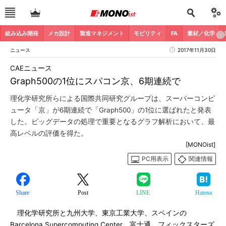
組み込み開発
メカ設計
製造マネジメント
モビリティ
FA
素材／化学
ニュース
2017年11月30日
CAEニュース
Graph500の1位にスパコン京、6期連続で
理化学研究所らによる国際共同研究グループは、スーパーコンピ
ュータ「京」が6期連続で「Graph500」の1位に選ばれたと発表
した。ビッグデータの処理で重要となるグラフ解析において、最
高レベルの評価を得た。
[MONOist]
PC用表示
関連情報
Share
Post
LINE
Hatena
理化学研究所と九州大学、東京工業大学、スペインの
Barcelona Supercomputing Center、富士通、フィックスターズ