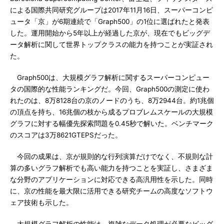
による国際共同研究グループは2017年11月16日、スーパーコンピ
ュータ「京」が6期連続で「Graph500」の1位に選ばれたと発表
した。運用開始から5年以上が経過した京が、現在でもビッグデ
ータ解析に関して世界トップクラスの能力を持つことが実証され
た。
Graph500は、大規模グラフ解析に関するスーパーコンピュー
タの国際的な性能ランキングだ。今回、Graph500の測定に使わ
れたのは、8万8128台の京のノードのうち、8万2944台。約1兆個
の頂点を持ち、16兆個の枝から成るプロブレムスケールの大規模
グラフに対する幅優先探索問題を0.45秒で解いた。ベンチマーク
のスコアは3万8621GTEPSだった。
今回の成果は、京が規則的な行列演算だけでなく、不規則な計
算の多いグラフ解析でも高い能力を持つことを実証し、さまざま
な分野のアプリケーションに対応できる高汎用性を示した。同時
に、京の性能を最大限に活用できる研究チームの高度なソフトウ
ェア技術も示した。