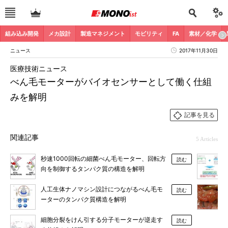
組み込み開発
メカ設計
製造マネジメント
モビリティ
FA
素材／化学
ニュース
2017年11月30日
医療技術ニュース
べん毛モーターがバイオセンサーとして働く仕組
みを解明
記事を見る
関連記事
5 Articles
秒速1000回転の細菌べん毛モーター、回転方
読む
向を制御するタンパク質の構造を解明
人工生体ナノマシン設計につながるべん毛モ
読む
ーターのタンパク質構造を解明
細胞分裂をけん引する分子モーターが逆走す
読む