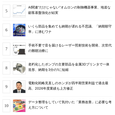
AI関連“だけじゃない”オムロンの制御機器事業、地道な
顧客基盤強化が結実
いくら部品を集めても納期が遅れる不思議、「納期順守
率」に潜むワナ
手術不要で音を届けるレーザー照射技術を開発、次世代
の難聴治療に
老朽化したポンプの主要部品を金属3Dプリンタで一体
造形、納期を3分の1に短縮
電動化戦略見直しのホンダが四半期営業利益で過去最
高、2026年度業績も上方修正
データ整理をしていて気付いた「業務改善」に必要な考
え方について