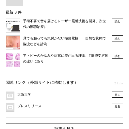
最新 3 件
手術不要で音を届けるレーザー照射技術を開発、次世
読む
代の難聴治療に
見ても触っても気付かない極薄電極！ 自然な状態で
読む
脳波などを計測
アトピーのかゆみや症状に差が出る理由、T細胞受容体
読む
の違いにあり
関連リンク（外部サイトに移動します）
2 links
大阪大学
見る
プレスリリース
見る
記事を見る