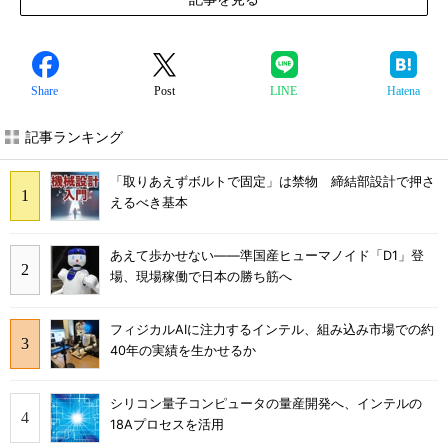
Share
Post
LINE
Hatena
記事ランキング
「取りあえずボルトで固定」は禁物 締結部設計で押さ
えるべき基本
あえて歩かせない――準国産ヒューマノイド「D1」登
場、現場稼働で日本の勝ち筋へ
フィジカルAIに注力するインテル、組み込み市場での約
40年の実績を生かせるか
シリコン量子コンピュータの量産開発へ、インテルの
18Aプロセスを活用