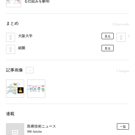
る仕組みを解明
まとめ
3 Keywords
大阪大学
医
見る
細菌
見る
記事画像
＋
2 Images
1
2
連載
医療技術ニュース
一覧
998 Articles