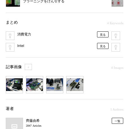
プラーニングをけん引する
まとめ
4 Keywords
消費電力
FP
見る
Intel
自
見る
記事画像
＋
4 Images
1
2
3
4
著者
1 Authors
齊藤由希
一覧
2847 Articles