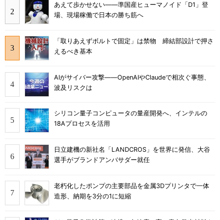
あえて歩かせない――準国産ヒューマノイド「D1」登
場、現場稼働で日本の勝ち筋へ
「取りあえずボルトで固定」は禁物 締結部設計で押さ
えるべき基本
AIがサイバー攻撃――OpenAIやClaudeで相次ぐ事態、
波及リスクは
シリコン量子コンピュータの量産開発へ、インテルの
18Aプロセスを活用
日立建機の新社名「LANDCROS」を世界に発信、大谷
選手がブランドアンバサダー就任
老朽化したポンプの主要部品を金属3Dプリンタで一体
造形、納期を3分の1に短縮