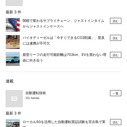
最新 3 件
関税で変わるサプライチェーン、ジャストインタイム
読む
からジャストインケースへ
バイオディーゼルは「今すぐできるCO2削減」、普及
読む
には連携が不可欠
新型リーフの走行可能距離は702km、EVを買わない理
読む
由に向き合う
連載
自動運転技術
一覧
255 Articles
最新 3 件
ローカル5Gを活用した自動運転実証試験を宮古島で実
読む