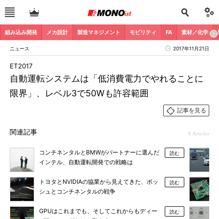
組み込み開発
メカ設計
製造マネジメント
モビリティ
FA
素材／化学
ニュース
2017年11月21日
ET2017
自動運転システムは「低消費電力でやれることに
限界」、レベル3で50Wも許容範囲
記事を見る
関連記事
6 Articles
コンチネンタルとBMWがパートナーに選んだ
読む
インテル、自動運転開発での戦略は
トヨタとNVIDIAの協業から見えてきた、ボッ
読む
シュとコンチネンタルの戦争
GPUはこれまでも、そしてこれからもディー
読む