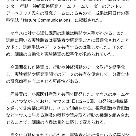
ンター 行動・神経回路研究チーム チームリーダーのアンドレ
ア・ベヌッチ氏らの研究チームによるもので、成果は同日付の英
科学誌「Nature Communications」に掲載された。
マウスに対する認知課題の訓練は時間や人手がかかる。また、
訓練に用いる実験装置は実験者や研究室ごとに最適化されること
が多く、訓練手法やデータを共有するのは難しかった。そのた
め、訓練の自動化と実験装置の標準化が求められていた。
今回開発した装置は、行動や神経活動のデータ取得を標準化
し、実験者間や研究室間でのデータの共有を促進して、分野全体
の研究効率を向上させる可能性がある。
同装置は、小原医科産業と共同で開発した。マウスのホームケ
ージとつながっており、マウスは1日に2～3回、自発的に接続部
を通って先端部に移動し、そこで訓練をする。視覚刺激や音刺激
などマウスに与える刺激の種類や読み取る行動の種類を組み合わ
せることで、訓練の内容は目的に応じて変えられる。
完全に自動化されているため、実験者がその場にいる必要がな