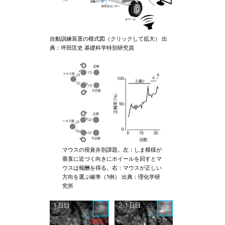
自動訓練装置の模式図（クリックして拡大） 出
典：坪田匡史 基礎科学特別研究員
マウスの視覚弁別課題。左：しま模様が
垂直に近づく向きにホイールを回すとマ
ウスは報酬を得る。右：マウスが正しい
方向を選ぶ確率（1例） 出典：理化学研
究所