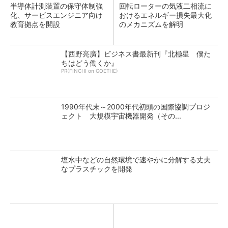
半導体計測装置の保守体制強
回転ローターの気液二相流に
化、サービスエンジニア向け
おけるエネルギー損失最大化
教育拠点を開設
のメカニズムを解明
【西野亮廣】ビジネス書最新刊『北極星 僕た
ちはどう働くか』
PR(FINCHI on GOETHE)
1990年代末～2000年代初頭の国際協調プロジ
ェクト 大規模宇宙機器開発（その...
塩水中などの自然環境で速やかに分解する丈夫
なプラスチックを開発