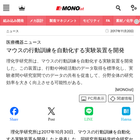
組み込み開発
メカ設計
製造マネジメント
モビリティ
FA
素材／化学
ニュース
2017年11月20日
医療機器ニュース
マウスの行動訓練を自動化する実験装置を開発
理化学研究所は、マウスの行動訓練を自動化する実験装置を開発
した。この装置は、行動や神経活動のデータ取得を標準化し、実
験者間や研究室間でのデータの共有を促進して、分野全体の研究
効率を大きく向上させる可能性がある。
[MONOist]
PC用表示
関連情報
Share
Post
LINE
Hatena
理化学研究所は2017年10月30日、マウスの行動訓練を自動化
する実験装置を開発したと発表した。同研究所脳科学総合研究セ