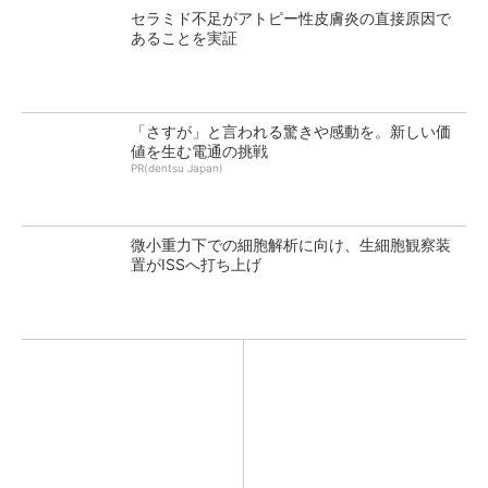
セラミド不足がアトピー性皮膚炎の直接原因で
あることを実証
「さすが」と言われる驚きや感動を。新しい価
値を生む電通の挑戦
PR(dentsu Japan)
微小重力下での細胞解析に向け、生細胞観察装
置がISSへ打ち上げ