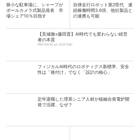
狭小な駐車場に、シャープが
自律走行ロボット第2世代 連
ポールカメラ式製品発表 市
続稼働時間3.6倍、他社製品と
場シェア10％目指す
の連携も可能
【見城徹×藤田晋】AI時代でも変わらない経営
者の本質
PR(FINCHI on GOETHE)
フィジカルAI時代のロボティクス新標準、安全
性は「後付け」でなく「設計の核心」
定年退職した理系シニア人材が核融合発電炉開
発で活躍、なぜ？