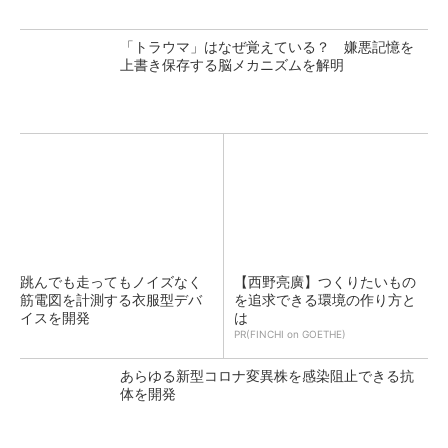
「トラウマ」はなぜ覚えている？ 嫌悪記憶を
上書き保存する脳メカニズムを解明
跳んでも走ってもノイズなく
【西野亮廣】つくりたいもの
筋電図を計測する衣服型デバ
を追求できる環境の作り方と
イスを開発
は
PR(FINCHI on GOETHE)
あらゆる新型コロナ変異株を感染阻止できる抗
体を開発