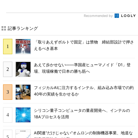
Recommended by
記事ランキング
「取りあえずボルトで固定」は禁物 締結部設計で押さ
えるべき基本
あえて歩かせない――準国産ヒューマノイド「D1」登
場、現場稼働で日本の勝ち筋へ
フィジカルAIに注力するインテル、組み込み市場での約
40年の実績を生かせるか
シリコン量子コンピュータの量産開発へ、インテルの
18Aプロセスを活用
AI関連“だけじゃない”オムロンの制御機器事業、地道な