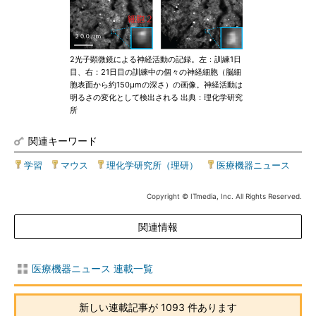
2光子顕微鏡による神経活動の記録。左：訓練1日
目、右：21日目の訓練中の個々の神経細胞（脳細
胞表面から約150μmの深さ）の画像。神経活動は
明るさの変化として検出される 出典：理化学研究
所
関連キーワード
学習
|
マウス
|
理化学研究所（理研）
|
医療機器ニュース
Copyright © ITmedia, Inc. All Rights Reserved.
関連情報
医療機器ニュース 連載一覧
新しい連載記事が 1093 件あります