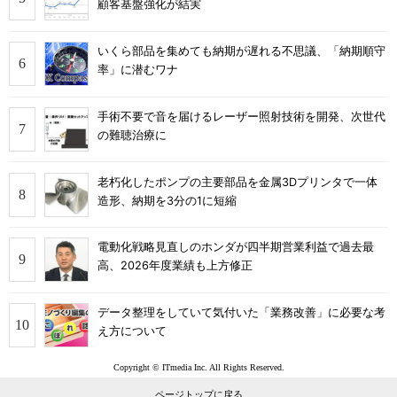
顧客基盤強化が結実
いくら部品を集めても納期が遅れる不思議、「納期順守
率」に潜むワナ
手術不要で音を届けるレーザー照射技術を開発、次世代
の難聴治療に
老朽化したポンプの主要部品を金属3Dプリンタで一体
造形、納期を3分の1に短縮
電動化戦略見直しのホンダが四半期営業利益で過去最
高、2026年度業績も上方修正
データ整理をしていて気付いた「業務改善」に必要な考
え方について
Copyright © ITmedia Inc. All Rights Reserved.
ページトップに戻る