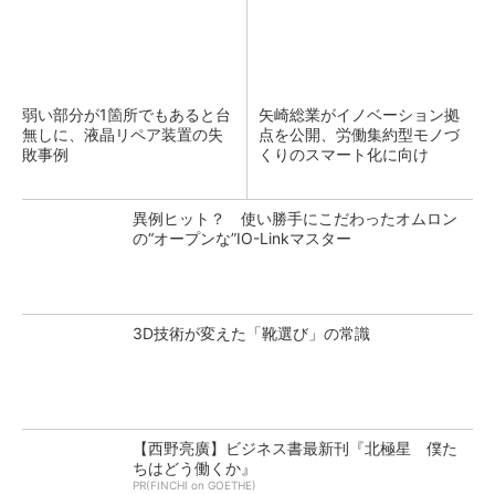
弱い部分が1箇所でもあると台
矢崎総業がイノベーション拠
無しに、液晶リペア装置の失
点を公開、労働集約型モノづ
敗事例
くりのスマート化に向け
異例ヒット？ 使い勝手にこだわったオムロン
の“オープンな”IO-Linkマスター
3D技術が変えた「靴選び」の常識
【西野亮廣】ビジネス書最新刊『北極星 僕た
ちはどう働くか』
PR(FINCHI on GOETHE)