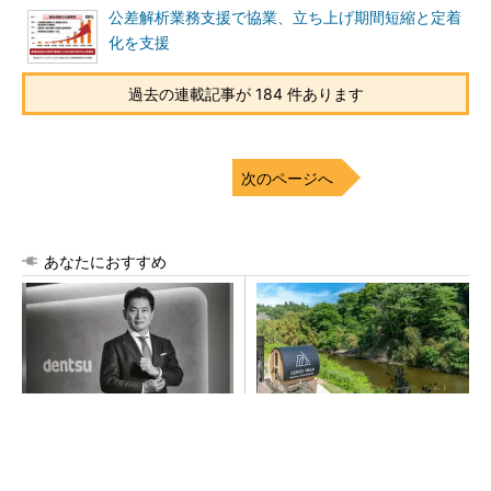
公差解析業務支援で協業、立ち上げ期間短縮と定着
化を支援
過去の連載記事が 184 件あります
次のページへ
あなたにおすすめ
全員がリーダーシップを発揮
シェア別荘「COCO VILLA O
し、自分より優れた人財を育
wners」3選
成する