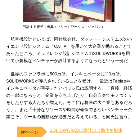
設計する様子（出典：ソリッドワークス・ジャパン）
航空機設計といえば、同社親会社、ダッソー・システムズのハ
イエンド設計システム「CATIA」を用いて大企業が携わることで
あったところ、ミッドレンジ設計システムのSOLIDWORKSを用
いて小規模なベンチャーが設計するようになったという一例だ
世界のファブラボに500カ所、インキュベータに110カ所、
SOLIDWORKSが導入されていることを受け、「最近はFablabや
インキュベータが重要」だとバッシ氏は説明する。「直接、経済
の一部になろうと、企業を立ち上げたり、自分自身でモノづくり
をしたりする人たちが増えた。そこには将来の大企業もあるだろ
う」。また「十分なリソースや時間が確保できないベンチャー企
業こそ、ツールの自動化が必要だと考えている」と同氏は言う。
SOLIDWORKSは設計の自動化を加速