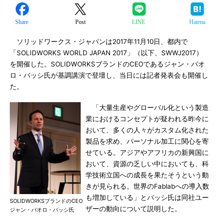
Share
Post
LINE
Hatena
ソリッドワークス・ジャパンは2017年11月10日、都内で
「SOLIDWORKS WORLD JAPAN 2017」（以下、SWWJ2017）
を開催した。SOLIDWORKSブランドのCEOであるジャン・パオ
ロ・バッシ氏が基調講演で登壇し、当日には記者発表会も開催し
た。
「大量生産やグローバル化という製造
業におけるコンセプトが疑われる昨今に
おいて、多くの人々がカスタム化された
製品を求め、パーソナル加工に関心を寄
せている。アジアやアフリカの新興国に
おいて、資源の乏しい中においても、科
学技術立国への成長を果たそうという動
きが見られる。世界のFablabへの導入数
も増加している」とバッシ氏は同社ユー
SOLIDWORKSブランドのCEO
ザーの動向について説明した。
ジャン・パオロ・バッシ氏