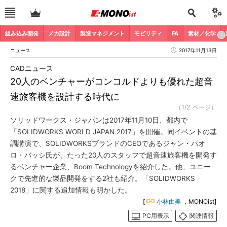
組み込み開発
メカ設計
製造マネジメント
モビリティ
FA
素材／化学
ニュース
2017年11月13日
CADニュース
20人のベンチャーがコンコルドよりも優れた超音
速旅客機を設計する時代に
（1/2 ページ）
ソリッドワークス・ジャパンは2017年11月10日、都内で
「SOLIDWORKS WORLD JAPAN 2017」を開催。同イベントの基
調講演で、SOLIDWORKSブランドのCEOであるジャン・パオ
ロ・バッシ氏が、たった20人のスタッフで超音速旅客機を開発す
るベンチャー企業、Boom Technologyを紹介した。他、ユニー
クで先進的な製品開発をする2社も紹介。「SOLIDWORKS
2018」に関する追加情報も明かした。
[
小林由美
，MONOist]
PC用表示
関連情報