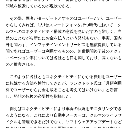
領域を模索しているのが現状である。
その際、両者がターゲットとするのはユーザーだが、ユーザー
からしてみれば、1人1台スマートフォンを持つ時代において、ク
ルマへのコネクティビティ搭載の意義を見いだすのも難しく、当
然のことながら新たにお金を払うという発想もない。事実、国内
外を問わず、インフォテインメントサービスを無償提供している
間であればユーザーは利用するものの、無償期間終了後のアクテ
ィベーション率については各社とも口を濁しており、高くないも
のと推察される。
このように各社ともコネクティビティにかかる費用をユーザー
に転嫁する方法を検討してきたが、ランクトット氏は「月額利用
料でユーザーからお金を取ることを考えてはいけない」と断言
し、発想の転換の必要性を指摘した。
例えばコネクティビティにより車両の状況をモニタリングでき
るようになる。これにより自動車メーカーは、クルマのライフサ
イクルを管理できるだけでなく、ソフトウェアアップデートなど