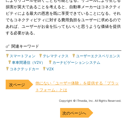
によりリコールを防ぐことも可能となる。リコールにより生じる
損害が莫大であることを考えると、自動車メーカーはコネクティ
ビティによる最大の恩恵を既に享受できていることになる。それ
でもコネクティビティに対する費用負担をユーザーに求めるので
あれば、ユーザーがお金を払ってもいいと思うような価値を提供
する必要がある。
関連キーワード
スマートフォン
|
テレマティクス
|
ユーザーエクスペリエンス
|
車車間通信（V2V）
|
カーナビゲーションシステム
|
コネクテッドカー
|
V2X
他にない「ユーザー体験」を提供する「プラッ
トフォーム」とは
Copyright © ITmedia, Inc. All Rights Reserved.
次のページへ