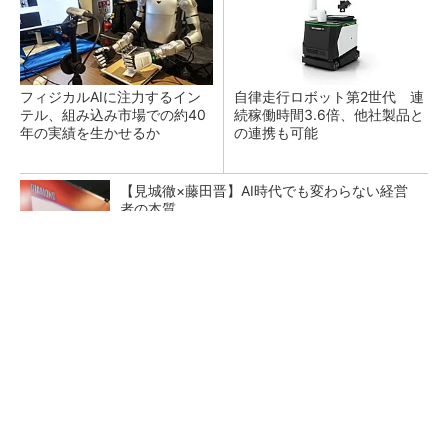
フィジカルAIに注力するイン
自律走行ロボット第2世代 連
テル、組み込み市場での約40
続稼働時間3.6倍、他社製品と
年の実績を生かせるか
の連携も可能
【見城徹×藤田晋】AI時代でも変わらない経営
者の本質
PR(FINCHI on GOETHE)
令和8年熊本地震による工場への影響まとめ
テスラにおけるギガキャストの基本的な考え方
と方向性【前編】