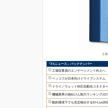
立形
「FAニュース」バックナンバー
工場従業員のエンゲージメント向上へ
ベッコフが日本向けドライブシステム
ドライ／ウェット対応自動光コネクター
機械業界の他社けん制力ランキング202
動的環境下でも安定検出するIO-Link