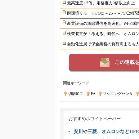
最高速度1.5倍、定格推力9倍以上向上
耐環境リモートI/Oに－25～＋75℃
産業設備の無線通信を高速化、Wi-Fi
検査装置が「考える」時代へ オムロンが
自動化進展で保全業務の負荷高まるも
この連載
関連キーワード
切削加工
|
FA
|
マシニングセンタ
|
おすすめホワイトペーパー
安川や三菱、オムロンなどIIFE