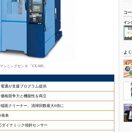
コー
イン
よく
マシニングセンタ「VX-660」
、電通が支援プログラム提供
、価格競争力と機能性を両立
端面クリーナー、清掃回数最大6倍に
5発表
対応ダイナミック傾斜センサー