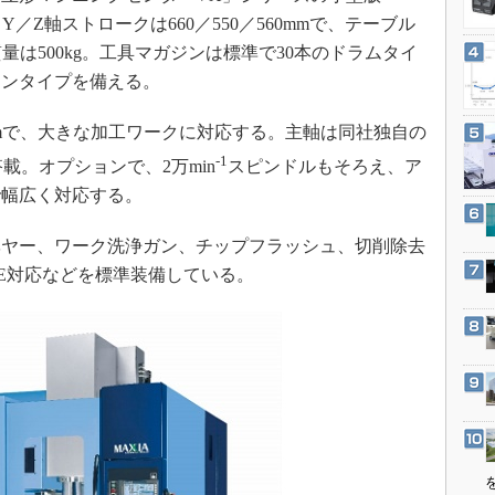
3Dプリンタ
産業オープンネット展
Y／Z軸ストロークは660／550／560mmで、テーブル
デジタルツインとCAE
容質量は500kg。工具マガジンは標準で30本のドラムタイ
S＆OP
ーンタイプを備える。
インダストリー4.0
0mmで、大きな加工ワークに対応する。主軸は同社独自の
イノベーション
-1
載。オプションで、2万min
スピンドルもそろえ、ア
製造業ビッグデータ
で幅広く対応する。
メイドインジャパン
ヤー、ワーク洗浄ガン、チップフラッシュ、切削除去
植物工場
E対応などを標準装備している。
知財マネジメント
海外生産
グローバル設計・開発
制御セキュリティ
新型コロナへの対応