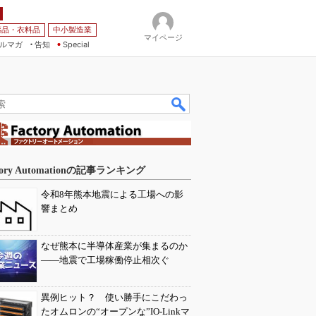
薬品・衣料品
中小製造業
マイページ
ルマガ
告知
Special
tory Automationの記事ランキング
令和8年熊本地震による工場への影
響まとめ
なぜ熊本に半導体産業が集まるのか
――地震で工場稼働停止相次ぐ
異例ヒット？ 使い勝手にこだわっ
たオムロンの“オープンな”IO-Linkマ