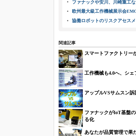
ファナックや安川、川崎重工な
欧州最大級工作機械展示会EMO
協働ロボットのリスクアセスメ
関連記事
スマートファクトリー
工作機械も4.0へ、シ
アップルVSサムスン
ファナックがIoT基盤の
る化
あなたが品質管理で果