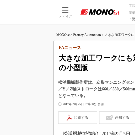
工
産
メディア
脱
つながる技術
AI×技術
MONOist
>
Factory Automation
>
大きな加工ワークに
つながる工場
AI×設備
つながるサービ
Physical
FAニュース
大きな加工ワークにも
の小型版
松浦機械製作所は、立形マシニングセンタ
／Y／Z軸ストロークは660／550／560
となっている。
2017年09月25日 07時00分 公開
印刷する
通知する
松浦機械製作所は2017年9月5日