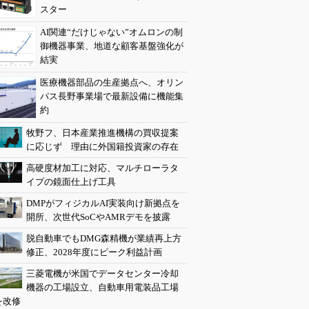
スター
AI関連“だけじゃない”オムロンの制
御機器事業、地道な顧客基盤強化が
結実
医療機器部品の生産拠点へ、オリン
パス長野事業場で最新設備に機能集
約
牧野フ、日本産業推進機構の買収提案
に応じず 理由に外国籍投資家の存在
高硬度材加工に対応、マルチローラタ
イプの鏡面仕上げ工具
DMPがフィジカルAI実装向け新拠点を
開所、次世代SoCやAMRデモを披露
脱自動車でもDMG森精機が業績再上方
修正、2028年度にピーク利益計画
三菱電機が米国でデータセンター冷却
機器の工場設立、自動車用電装品工場
を改修