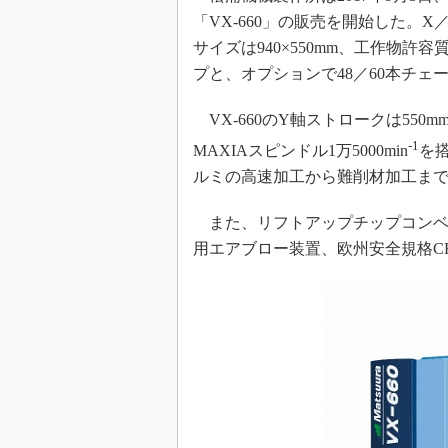
「VX-660」の販売を開始した。X／
サイズは940×550mm、工作物許
プと、オプションで48／60本チェ
VX-660のY軸ストロークは55
-1
MAXIAスピンドル1万5000min
を搭
ルミの高速加工から難削材加工ま
また、リフトアップチップコンベ
用エアブロー装置、欧州安全規格C