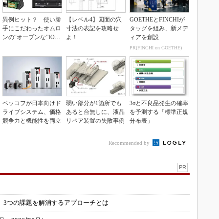
異例ヒット？ 使い勝
【レベル4】図面の穴
GOETHEとFINCHIが
手にこだわったオムロ
寸法の表記を攻略せ
タッグを組み、新メデ
ンの“オープンな”IO-L
よ！
ィアを創設
inkマスター
PR(FINCHI on GOETHE)
ベッコフが日本向けド
弱い部分が1箇所でも
3σと不良品発生の確率
ライブシステム、価格
あると台無しに、液晶
を予測する「標準正規
競争力と機能性を両立
リペア装置の失敗事例
分布表」
Recommended by
PR
」
 3つの課題を解消するアプローチとは