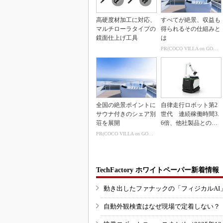
高硬度材加工に対応、
すべてが絶景、収益も
マルチローラタイプの
得られるその仕組みと
鏡面仕上げ工具
は
PR(COCO VILLA on GOETHE)
全国の絶景ポイントに
自律走行ロボット第2
サウナ付きのシェア別
世代 連続稼働時間3.
荘を展開
6倍、他社製品との連
携も可能
PR(COCO VILLA on GOETHE)
TechFactory ホワイトペーパー新着情報
動き出したファナックの「フィジカルAI
自動外観検査はなぜ現場で定着しない？