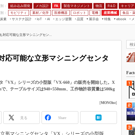
程別：
組み込み開発
メカ設計
製造マネジメント
物流
R＆D
キャリア
FA
業別：
モビリティ
素材／化学
医療機器
ロボット
電機
産業機械
食品・
炭素
サステナ設計
エッジ逆襲
品質
展示会
特集
メ
IoT
AI
ebook
伝承
組み込み開発
CEATEC
読者調査まとめ
編集後記
も対応可能な立形マシニングセン...
JIMTOF
保全
メカ設計
つながるクルマ
組込み/エッジ コンピューティング
ス
 AI
製造マネジメント
5G
展＆IoT/5Gソリューション展
VR／AR
FA
対応可能な立形マシニングセンタ
IIFES
モビリティ
フィールドサービス
国際ロボット展
素材／化学
FPGA
Fac
ジャパンモビリティショー
組み込み画像技術
「VX」シリーズの小型版「VX-660」の販売を開始した。X
TECHNO-FRONTIER
mmで、テーブルサイズは940×550mm、工作物許容質量は500kg
組み込みモデリング
人テク展
Windows Embedded
[
MONOist
]
スマート工場EXPO
車載ソフト開発
EdgeTech+
見る
Share
ISO26262
日本ものづくりワールド
無償設計ツール
AUTOMOTIVE WORLD
、立形マシニングセンタ「VX」シリーズの小型版