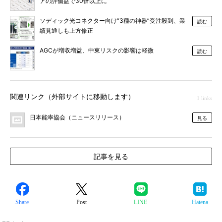
アの評価益で30倍以上に
ソディック光コネクター向け“3種の神器”受注殺到、業
読む
績見通しも上方修正
AGCが増収増益、中東リスクの影響は軽微
読む
関連リンク（外部サイトに移動します）
1 links
日本能率協会（ニュースリリース）
見る
記事を見る
Share
Post
LINE
Hatena