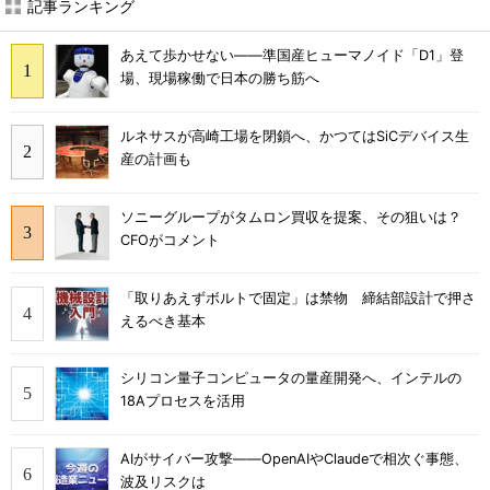
記事ランキング
あえて歩かせない――準国産ヒューマノイド「D1」登
場、現場稼働で日本の勝ち筋へ
ルネサスが高崎工場を閉鎖へ、かつてはSiCデバイス生
産の計画も
ソニーグループがタムロン買収を提案、その狙いは？
CFOがコメント
「取りあえずボルトで固定」は禁物 締結部設計で押さ
えるべき基本
シリコン量子コンピュータの量産開発へ、インテルの
18Aプロセスを活用
AIがサイバー攻撃――OpenAIやClaudeで相次ぐ事態、
波及リスクは