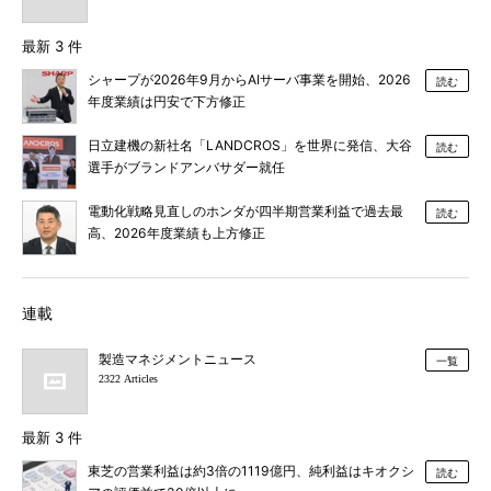
最新 3 件
シャープが2026年9月からAIサーバ事業を開始、2026
読む
年度業績は円安で下方修正
日立建機の新社名「LANDCROS」を世界に発信、大谷
読む
選手がブランドアンバサダー就任
電動化戦略見直しのホンダが四半期営業利益で過去最
読む
高、2026年度業績も上方修正
連載
製造マネジメントニュース
一覧
2322 Articles
最新 3 件
東芝の営業利益は約3倍の1119億円、純利益はキオクシ
読む