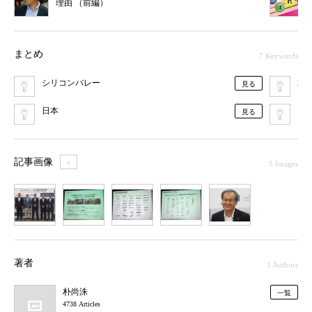
理由 （前編）
まとめ
7 Keywords
シリコンバレー
製
見る
日本
ス
見る
記事画像
＋
5 Images
1
2
3
4
5
著者
1 Authors
朴尚洙
一覧
4738 Articles