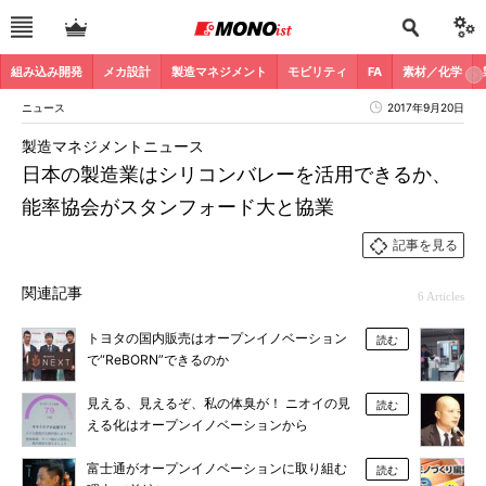
組み込み開発
メカ設計
製造マネジメント
モビリティ
FA
素材／化学
ニュース
2017年9月20日
製造マネジメントニュース
日本の製造業はシリコンバレーを活用できるか、
能率協会がスタンフォード大と協業
記事を見る
関連記事
6 Articles
トヨタの国内販売はオープンイノベーション
読む
で“ReBORN”できるのか
見える、見えるぞ、私の体臭が！ ニオイの見
読む
える化はオープンイノベーションから
富士通がオープンイノベーションに取り組む
読む