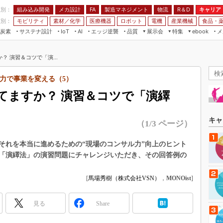
程別：
組み込み開発
メカ設計
製造マネジメント
物流
R＆D
キャリア
FA
業別：
モビリティ
素材／化学
医療機器
ロボット
電機
産業機械
食品・
炭素
サステナ設計
エッジ逆襲
品質
展示会
特集
メ
IoT
AI
ebook
伝承
組み込み開発
CEATEC
読者調査まとめ
編集後記
 演習＆コツで「演...
JIMTOF
保全
メカ設計
つながるクルマ
組込み/エッジ コンピューティング
ス
 AI
製造マネジメント
5G
力で事業を変える（5）
展＆IoT/5Gソリューション展
VR／AR
FA
てますか？ 演習＆コツで「演繹
IIFES
モビリティ
フィールドサービス
国際ロボット展
素材／化学
FPGA
キャ
（1/3 ページ）
ジャパンモビリティショー
組み込み画像技術
TECHNO-FRONTIER
それを本当に進めるための“現場のコンサル力”向上のヒント
組み込みモデリング
「演繹法」の演習問題にチャレンジいただき、その回答例の
人テク展
Windows Embedded
スマート工場EXPO
[
馬場秀樹（株式会社VSN）
，
MONOist
]
車載ソフト開発
EdgeTech+
ISO26262
日本ものづくりワールド
見る
Share
無償設計ツール
AUTOMOTIVE WORLD