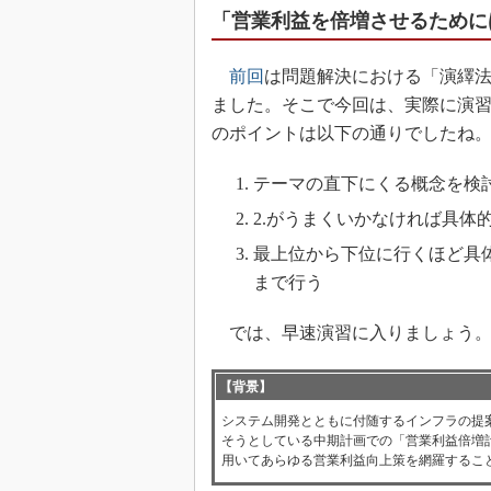
「営業利益を倍増させるために
前回
は問題解決における「演繹
ました。そこで今回は、実際に演
のポイントは以下の通りでしたね
テーマの直下にくる概念を検
2.がうまくいかなければ具体
最上位から下位に行くほど具
まで行う
では、早速演習に入りましょう
【背景】
システム開発とともに付随するインフラの提
そうとしている中期計画での「営業利益倍増
用いてあらゆる営業利益向上策を網羅するこ