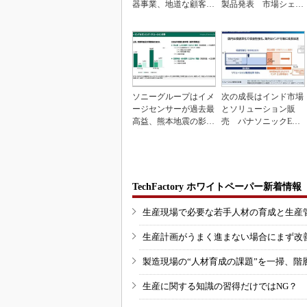
器事業、地道な顧客基
製品発表 市場シェア
盤強化が結実
10％目指す
ソニーグループはイメ
次の成長はインド市場
ージセンサーが過去最
とソリューション販
高益、熊本地震の影響
売 パナソニックEW
も限定的
の2030年度戦略
TechFactory ホワイトペーパー新着情報
生産現場で必要な若手人材の育成と生産
生産計画がうまく進まない場合にまず改
製造現場の“人材育成の課題”を一掃、階
生産に関する知識の習得だけではNG？