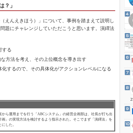
3Dプリンタ
は？」
産業オープンネット展
デジタルツインとCAE
法（えんえきほう）」について、事例を踏まえて説明し
S＆OP
習問題にチャレンジしていただこうと思います。演繹法
インダストリー4.0
。
イノベーション
製造業ビッグデータ
討する
メイドインジャパン
的な方法を考え、その上位概念を導き出す
植物工場
体化するので、その具体化がアクションレベルになる
知財マネジメント
海外生産
。
グローバル設計・開発
2
制御セキュリティ
新型コロナへの対応
案から運用までを行う「ABCシステム」の経営企画部は、社長が打ち出
計画」の実現方法を検討するよう指示された。そこでまず「演繹法」を
とにした。