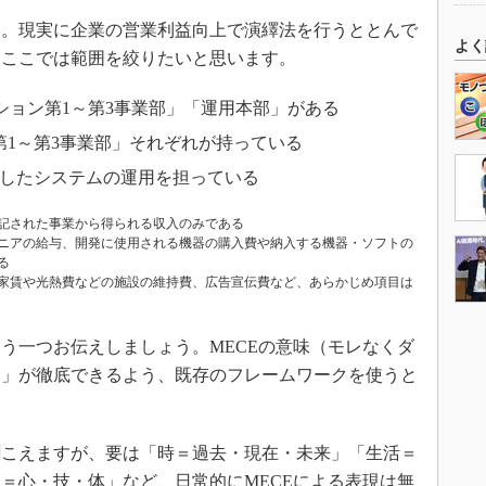
。現実に企業の営業利益向上で演繹法を行うととんで
よく
、ここでは範囲を絞りたいと思います。
ション第1～第3事業部」「運用本部」がある
1～第3事業部」それぞれが持っている
入したシステムの運用を担っている
記された事業から得られる収入のみである
ニアの給与、開発に使用される機器の購入費や納入する機器・ソフトの
る
家賃や光熱費などの施設の維持費、広告宣伝費など、あらかじめ項目は
一つお伝えしましょう。MECEの意味（モレなくダ
く」が徹底できるよう、既存のフレームワークを使うと
こえますが、要は「時＝過去・現在・未来」「生活＝
＝心・技・体」など、日常的にMECEによる表現は無