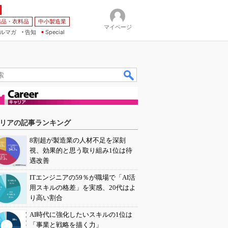
薬品・衣料品
中小製造業
マイページ
ルマガ
告知
Special
リアの記事ランキング
8割超が製造業の人材不足を深刻
視、効果的と思う取り組み1位は待
遇改善
ITエンジニアの59％が職場で「AI活
用スキルの格差」を実感、20代はよ
り高い割合
AI時代に強化したいスキルの1位は
「事業と戦略を描く力」