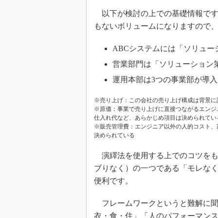
以下が検討の上での基礎情報です
もないボリュームになりますので
ABCシステムには「ソリュー
営業部門は「ソリューション第
運用本部は3つの事業部が導
※売り上げ：この会社の売り上げ構成は背景に
※原価：事業で売り上げに直接つながるエンジ
仕入れ代など、あらかじめ項目は決められてい
※販売管理費：エンジニア以外の人的コスト、
決められている
演繹法を使用する上でのコツをもう
ブりなく）の一つである「モレな
便利です。
フレームワークというと難解に聞
衣・食・住」「人のパフォーマンス