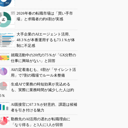
2026年春の転職市場は「買い手市
場」と求職者の約6割が実感
大手企業のAIエージェント活用、
48.3％が本番運用するも73.1％が体
制に不足感
就職活動中の20代の75％が「GX分野の
仕事に興味がない」と回答
AIの定着進むも、6割が「サイレント活
用」で7割の職場でルール未整備
生成AIで業務の時短効果が見込める
も、実際に業務時間が減少した人は約
5％
AI面接官に67.3％が好意的、課題は候補
者を引き付ける魅力
勤務先のAI活用の遅れが転職理由に
「なり得る」と3人に1人が回答