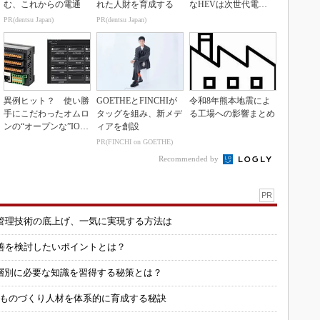
む、これからの電通
れた人財を育成する
なHEVは次世代電池
で競争力を強化へ
PR(dentsu Japan)
PR(dentsu Japan)
異例ヒット？ 使い勝
GOETHEとFINCHIが
令和8年熊本地震によ
手にこだわったオムロ
タッグを組み、新メデ
る工場への影響まとめ
ンの“オープンな”IO-L
ィアを創設
inkマスター
PR(FINCHI on GOETHE)
Recommended by
PR
管理技術の底上げ、一気に実現する方法は
善を検討したいポイントとは？
層別に必要な知識を習得する秘策とは？
 ものづくり人材を体系的に育成する秘訣