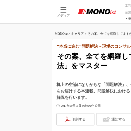
工
産
メディア
脱
つながる技術
AI×技術
MONOist
>
キャリア
>
その案、全てを網羅してますか？
つながる工場
AI×設備
つながるサービ
Physical
“本当に進む”問題解決～現場のコンサル
その案、全てを網羅し
法」をマスター
机上の空論になりがちな「問題解決」、
をお届けする本連載。問題解決における
解説を行います。
2017年09月15日 09時00分 公開
印刷する
通知する