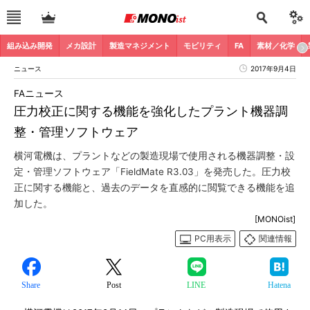
組み込み開発
メカ設計
製造マネジメント
モビリティ
FA
素材／化学
ニュース
2017年9月4日
FAニュース
圧力校正に関する機能を強化したプラント機器調
整・管理ソフトウェア
横河電機は、プラントなどの製造現場で使用される機器調整・設
定・管理ソフトウェア「FieldMate R3.03」を発売した。圧力校
正に関する機能と、過去のデータを直感的に閲覧できる機能を追
加した。
[MONOist]
PC用表示
関連情報
Share
Post
LINE
Hatena