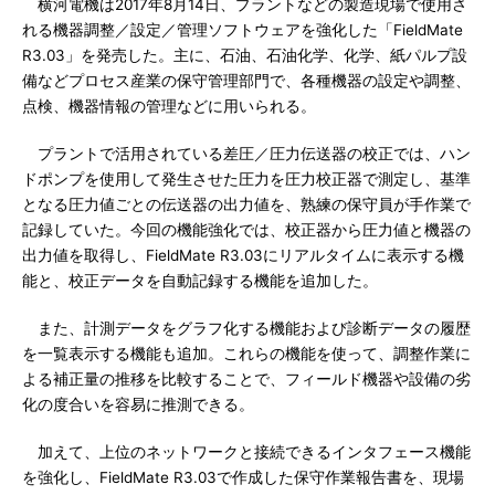
横河電機は2017年8月14日、プラントなどの製造現場で使用さ
れる機器調整／設定／管理ソフトウェアを強化した「FieldMate
R3.03」を発売した。主に、石油、石油化学、化学、紙パルプ設
備などプロセス産業の保守管理部門で、各種機器の設定や調整、
点検、機器情報の管理などに用いられる。
プラントで活用されている差圧／圧力伝送器の校正では、ハン
ドポンプを使用して発生させた圧力を圧力校正器で測定し、基準
となる圧力値ごとの伝送器の出力値を、熟練の保守員が手作業で
記録していた。今回の機能強化では、校正器から圧力値と機器の
出力値を取得し、FieldMate R3.03にリアルタイムに表示する機
能と、校正データを自動記録する機能を追加した。
また、計測データをグラフ化する機能および診断データの履歴
を一覧表示する機能も追加。これらの機能を使って、調整作業に
よる補正量の推移を比較することで、フィールド機器や設備の劣
化の度合いを容易に推測できる。
加えて、上位のネットワークと接続できるインタフェース機能
を強化し、FieldMate R3.03で作成した保守作業報告書を、現場