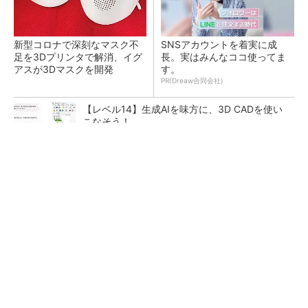
新型コロナで深刻なマスク不
SNSアカウントを着実に成
足を3Dプリンタで解消、イグ
長。実はみんなココ使ってま
アスが3Dマスクを開発
す。
PR(Dreaw合同会社)
【レベル14】生成AIを味方に、3D CADを使い
こなそう！
令和8年熊本地震による工場への影響まとめ
狭小な駐車場に、シャープがポールカメラ式製
品発表 市場シェア10％目指す