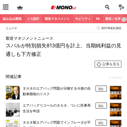
組み込み開発
メカ設計
製造マネジメント
モビリティ
FA
素材／化学
ニュース
2017年8月28日
製造マネジメントニュース
スバルが特別損失813億円を計上、当期純利益の見
通しも下方修正
記事を見る
関連記事
6 Articles
タカタのエアバッグ問題が示唆する今後の自
読む
動車開発のリスク
エアバッグリコールのタカタ、ついに民事再
読む
生法を申請
タカタ製エアバッグ問題でインフレータが不
読む