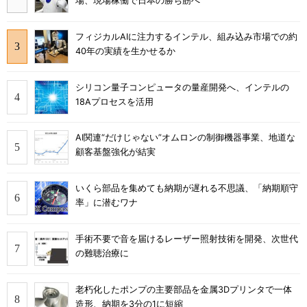
場、現場稼働で日本の勝ち筋へ
フィジカルAIに注力するインテル、組み込み市場での約
40年の実績を生かせるか
シリコン量子コンピュータの量産開発へ、インテルの
18Aプロセスを活用
AI関連“だけじゃない”オムロンの制御機器事業、地道な
顧客基盤強化が結実
いくら部品を集めても納期が遅れる不思議、「納期順守
率」に潜むワナ
手術不要で音を届けるレーザー照射技術を開発、次世代
の難聴治療に
老朽化したポンプの主要部品を金属3Dプリンタで一体
造形、納期を3分の1に短縮