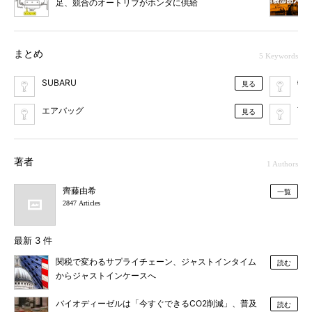
足、競合のオートリブがホンダに供給
まとめ
5 Keywords
SUBARU
特
見る
エアバッグ
下
見る
著者
1 Authors
齊藤由希
一覧
2847 Articles
最新 3 件
関税で変わるサプライチェーン、ジャストインタイム
読む
からジャストインケースへ
バイオディーゼルは「今すぐできるCO2削減」、普及
読む