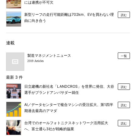
には連携が不可欠
新型リーフの走行可能距離は702km、EVを買わない理
読む
由に向き合う
連載
製造マネジメントニュース
一覧
2319 Articles
最新 3 件
日立建機の新社名「LANDCROS」を世界に発信、大谷
読む
選手がブランドアンバサダー就任
AI／データセンターで複合マシンの受注拡大、第1四半
読む
期過去最高のアマダ
台湾でのオールフォトニクスネットワーク活用拡大
読む
へ、富士通ら3社が戦略的協業