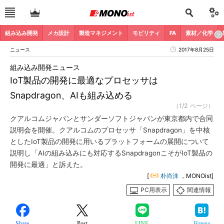
組み込み開発
メカ設計
製造マネジメント
モビリティ
FA
素材／化学
ニュース
2017年8月25日
組み込み開発ニュース
IoT製品の開発に最適なプロセッサは
Snapdragon、AIも組み込める
（1/2 ページ）
クアルコムジャパンとサンダーソフトジャパンが東京都内で合同
説明会を開催。クアルコムのプロセッサ「Snapdragon」を中核
としたIoT製品の開発に用いるプラットフォームの展開について
説明し「AIの組み込みにも対応するSnapdragonこそがIoT製品の
開発に最適」と訴えた。
[
朴尚洙
，MONOist]
PC用表示
関連情報
Share
Post
LINE
Hatena