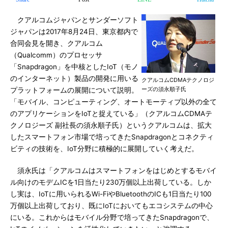
クアルコムジャパンとサンダーソフト
ジャパンは2017年8月24日、東京都内で
合同会見を開き、クアルコム
（Qualcomm）のプロセッサ
「Snapdragon」を中核としたIoT（モノ
のインターネット）製品の開発に用いる
クアルコムCDMAテクノロジ
ーズの須永順子氏
プラットフォームの展開について説明。
「モバイル、コンピューティング、オートモーティブ以外の全て
のアプリケーションをIoTと捉えている」（クアルコムCDMAテ
クノロジーズ 副社長の須永順子氏）というクアルコムは、拡大
したスマートフォン市場で培ってきたSnapdragonとコネクティ
ビティの技術を、IoT分野に積極的に展開していく考えだ。
須永氏は「クアルコムはスマートフォンをはじめとするモバイ
ル向けのモデムICを1日当たり230万個以上出荷している。しか
し実は、IoTに用いられるWi-FiやBluetoothのICも1日当たり100
万個以上出荷しており、既にIoTにおいてもエコシステムの中心
にいる。これからはモバイル分野で培ってきたSnapdragonで、