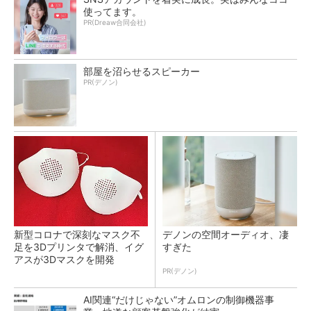
使ってます。
PR(Dreaw合同会社)
部屋を沼らせるスピーカー
PR(デノン)
新型コロナで深刻なマスク不
デノンの空間オーディオ、凄
足を3Dプリンタで解消、イグ
すぎた
アスが3Dマスクを開発
PR(デノン)
AI関連“だけじゃない”オムロンの制御機器事