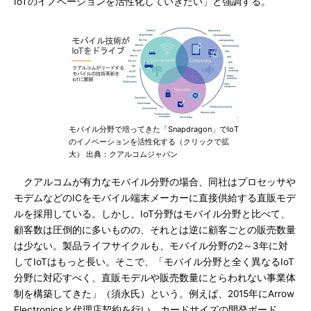
IoTのイノベーションを活性化していきたい」と強調する。
モバイル分野で培ってきた「Snapdragon」でIoT
のイノベーションを活性化する（クリックで拡
大） 出典：クアルコムジャパン
クアルコムが有力なモバイル分野の場合、同社はプロセッサや
モデムなどのICをモバイル端末メーカーに直接供給する直販モデ
ルを採用している。しかし、IoT分野はモバイル分野と比べて、
顧客数は圧倒的に多いものの、それとは逆に顧客ごとの販売数量
は少ない。製品ライフサイクルも、モバイル分野の2～3年に対
してIoTはもっと長い。そこで、「モバイル分野と全く異なるIoT
分野に対応すべく、直販モデルや販売数量にとらわれない事業体
制を構築してきた」（須永氏）という。例えば、2015年にArrow
Electronicsと代理店契約を行い、カードサイズの開発ボード