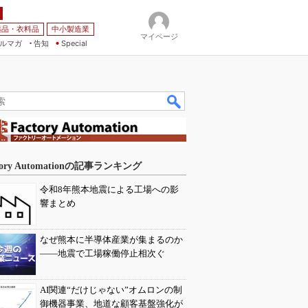
薬品・衣料品
中小製造業
マイページ
ルマガ
告知
Special
tory Automationの記事ランキング
令和8年熊本地震による工場への影
響まとめ
なぜ熊本に半導体産業が集まるのか
――地震で工場稼働停止相次ぐ
AI関連“だけじゃない”オムロンの制
御機器事業、地道な顧客基盤強化が