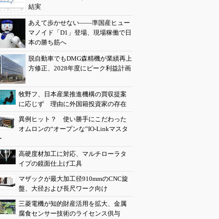
結実
あえて歩かせない――準国産ヒュー
マノイド「D1」登場、現場稼働で日
本の勝ち筋へ
脱自動車でもDMG森精機が業績再上
方修正、2028年度にピーク利益計画
牧野フ、日本産業推進機構の買収提案
に応じず 理由に外国籍投資家の存在
異例ヒット？ 使い勝手にこだわった
オムロンの“オープンな”IO-Linkマスタ
ー
高硬度材加工に対応、マルチローラタ
イプの鏡面仕上げ工具
マザックが最大加工径910mmのCNC旋
盤、大径および長尺ワーク向け
三菱電機が知的財産活用を拡大、金属
腐食センサー技術のライセンス供与