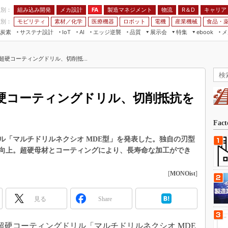
程別：
組み込み開発
メカ設計
製造マネジメント
物流
R＆D
キャリア
FA
業別：
モビリティ
素材／化学
医療機器
ロボット
電機
産業機械
食品・
炭素
サステナ設計
エッジ逆襲
品質
展示会
特集
メ
IoT
AI
ebook
伝承
組み込み開発
CEATEC
読者調査まとめ
編集後記
超硬コーティングドリル、切削抵...
JIMTOF
保全
メカ設計
つながるクルマ
組込み/エッジ コンピューティング
ス
 AI
製造マネジメント
5G
展＆IoT/5Gソリューション展
VR／AR
FA
硬コーティングドリル、切削抵抗を
IIFES
モビリティ
フィールドサービス
国際ロボット展
素材／化学
FPGA
Fac
ジャパンモビリティショー
組み込み画像技術
ル「マルチドリルネクシオ MDE型」を発表した。独自の刃型
TECHNO-FRONTIER
向上。超硬母材とコーティングにより、長寿命な加工ができ
組み込みモデリング
人テク展
Windows Embedded
[
MONOist
]
スマート工場EXPO
車載ソフト開発
EdgeTech+
見る
Share
ISO26262
日本ものづくりワールド
無償設計ツール
AUTOMOTIVE WORLD
、超硬コーティングドリル「マルチドリルネクシオ MDE