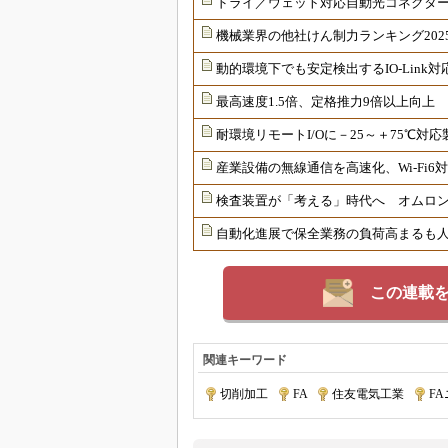
ドライ／ウェット対応自動光コネクター
機械業界の他社けん制力ランキング202
動的環境下でも安定検出するIO-Link
最高速度1.5倍、定格推力9倍以上向上
耐環境リモートI/Oに－25～＋75℃
産業設備の無線通信を高速化、Wi-Fi
検査装置が「考える」時代へ オムロンが
自動化進展で保全業務の負荷高まるも
この連載
関連キーワード
切削加工
|
FA
|
住友電気工業
|
F