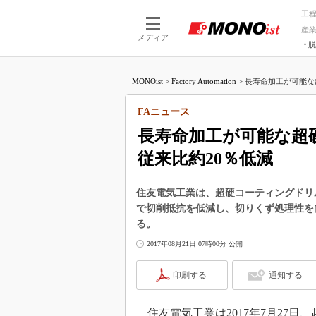
工
産
メディア
脱
つながる技術
AI×技術
MONOist
>
Factory Automation
>
長寿命加工が可能な
つながる工場
AI×設備
つながるサービ
Physical
FAニュース
長寿命加工が可能な超
従来比約20％低減
住友電気工業は、超硬コーティングドリ
で切削抵抗を低減し、切りくず処理性を
る。
2017年08月21日 07時00分 公開
印刷する
通知する
住友電気工業は2017年7月27日