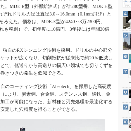
3Dプリンタ
産業オープンネット展
。MDE-E型（外部給油式）が計280型番、MDE-H型
デジタルツインとCAE
れドリル刃径は直径3.0～16.0mm（0.1mm飛び）と
S＆OP
）をそろえた。価格は、MDE-E型が4240～3万2300円、
（いずれも税別）で、初年度に10億円、3年後には年間30億
インダストリー4.0
イノベーション
製造業ビッグデータ
、独自のRXシンニング技術を採用。ドリルの中心部分
メイドインジャパン
ケットが広くなり、切削抵抗が従来比で約20％低減し
ことで、低送りから高送りの幅広い領域でも切りくずを
植物工場
や巻きつきの発生を低減できる。
知財マネジメント
海外生産
コーティング技術「Absotech」を採用した高硬度
グローバル設計・開発
00」により、炭素鋼、合金鋼、ステンレス鋼、鋳鉄、金
な加工が可能になった。新材種と刃先処理を最適化する
制御セキュリティ
で安定した穴精度を得ることができる。
新型コロナへの対応