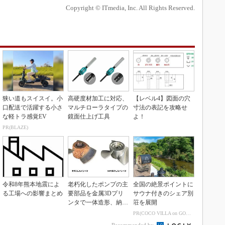
Copyright © ITmedia, Inc. All Rights Reserved.
狭い道もスイスイ。小
高硬度材加工に対応、
【レベル4】図面の穴
口配送で活躍する小さ
マルチローラタイプの
寸法の表記を攻略せ
な軽トラ感覚EV
鏡面仕上げ工具
よ！
PR(BLAZE)
令和8年熊本地震によ
老朽化したポンプの主
全国の絶景ポイントに
る工場への影響まとめ
要部品を金属3Dプリ
サウナ付きのシェア別
ンタで一体造形、納期
荘を展開
を3分の1に短縮
PR(COCO VILLA on GOETHE)