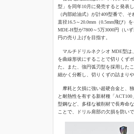
型」を同年10月に発売すると発表した
（内部給油式）が計409型番で、それぞ
直径16.5～20.0mm（0.5mm飛び
MDE-H型が7800～5万3000円
円の売り上げを目指す。
マルチドリルネクシオ MDE型は
を曲線形状にすることで切りくずポ
た。また、強円弧刃型を採用した
細かく分断し、切りくずの詰まり
摩耗と欠損に強い超硬合金と、独自の
と耐熱性を有する新材種「ACT1
型鋼など、多様な被削材で長寿命
ことで、ドリル肩部の欠損を防い