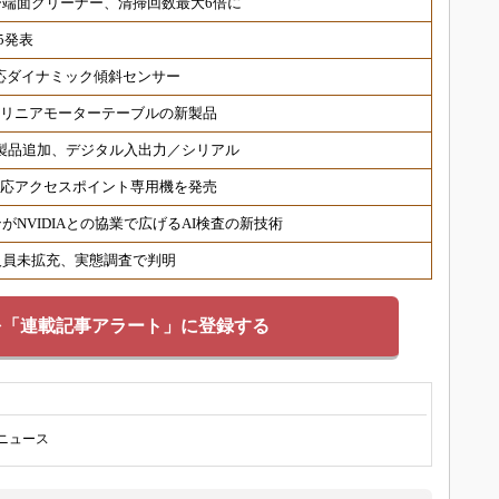
端面クリーナー、清掃回数最大6倍に
5発表
対応ダイナミック傾斜センサー
 リニアモーターテーブルの新製品
対応製品追加、デジタル入出力／シリアル
6対応アクセスポイント専用機を発売
NVIDIAとの協業で広げるAI検査の新技術
人員未拡充、実態調査で判明
を「連載記事アラート」に登録する
Aニュース