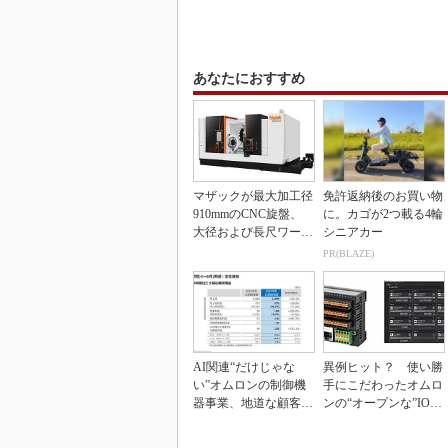
あなたにおすすめ
マザックが最大加工径
免許返納後のお買い物
910mmのCNC旋盤、
に。カゴが2つ載る4輪
大径および長尺ワーク
シニアカー
向け
PR(BLAZE)
AI関連“だけじゃな
異例ヒット？ 使い勝
い”オムロンの制御機
手にこだわったオムロ
器事業、地道な顧客基
ンの“オープンな”IO-L
盤強化が結実
inkマスター