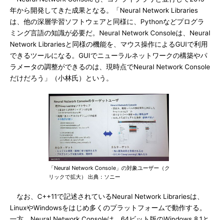
年から開発してきた成果となる。「Neural Network Libraries
は、他の深層学習ソフトウェアと同様に、Pythonなどプログラ
ミング言語の知識が必要だ。Neural Network Consoleは、Neural
Network Librariesと同様の機能を、マウス操作によるGUIで利用
できるツールになる。GUIでニューラルネットワークの構築やパ
ラメータの調整ができるのは、現時点でNeural Network Console
だけだろう」（小林氏）という。
「Neural Network Console」の対象ユーザー（ク
リックで拡大） 出典：ソニー
なお、C++11で記述されているNeural Network Librariesは、
LinuxやWindowsをはじめ多くのプラットフォームで動作する。
一方、Neural Network Consoleは、64ビット版のWindows 8.1と