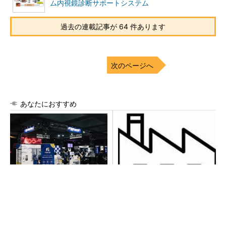
ム内視鏡診断サポートシステム
過去の連載記事が 64 件あります
次のページへ
あなたにおすすめ
【見城徹×藤田晋】AI時代でも
令和8年熊本地震による工場へ
変わらない経営者の本質
の影響まとめ
PR(FINCHI on GOETHE)