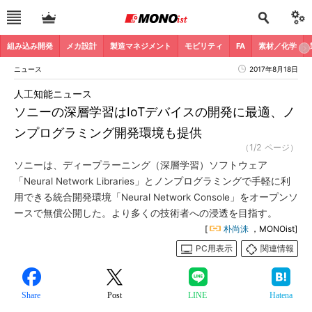
組み込み開発
メカ設計
製造マネジメント
モビリティ
FA
素材／化学
ニュース
2017年8月18日
人工知能ニュース
ソニーの深層学習はIoTデバイスの開発に最適、ノ
ンプログラミング開発環境も提供
（1/2 ページ）
ソニーは、ディープラーニング（深層学習）ソフトウェア
「Neural Network Libraries」とノンプログラミングで手軽に利
用できる統合開発環境「Neural Network Console」をオープンソ
ースで無償公開した。より多くの技術者への浸透を目指す。
[
朴尚洙
，MONOist]
PC用表示
関連情報
Share
Post
LINE
Hatena