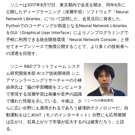
ソニーは2017年8月17日、東京都内で会見を開き、同年6月に
公開したディープラーニング（深層学習）ソフトウェア「Neural
Network Libraries」について説明した。会見当日に発表した、
Pythonでのコーディングが前提となるNeural Network Libraries
をGUI（Graphical User Interface）によりノンプログラミングで
手軽に利用できる統合開発環境「Neural Network Console」と併
せてオープンソースで無償公開することで、より多くの技術者へ
の浸透を目指す。
ソニー R&Dプラットフォーム システ
ム研究開発本部 AIコア技術開発部 シニ
アマシンラーニングリサーチャーの小林
由幸氏は「脳の学習機能をコンピュータ
で実現する深層学習は画像や音声の認識
ソニーの小林由幸氏
で優れた性能を示している。今後は、さ
らに広い分野にも適用されるであろう破壊的テクノロジーだ。自
動運転をはじめIoT（モノのインターネット）分野にも応用展開
は広がり、右肩上がりで市場が拡大するのは確実だろう」と語
る。